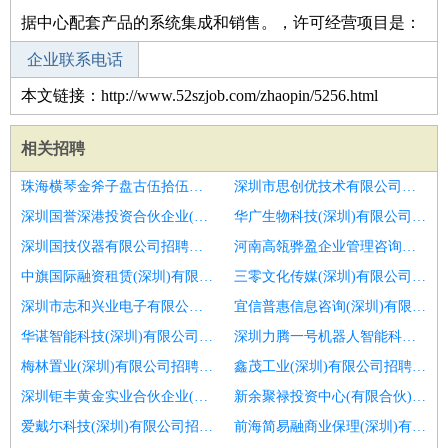
据中心配套产品的系统集成和销售。，许可经营项目是：
企业联系电话
本文链接：http://www.52szjob.com/zhaopin/5256.html
相关招聘
珠海横琴金斧子盘古伍拾伍号股权投资基金(有限合伙)招聘高薪招聘内科输液护士
深圳市思创优技术有限公司招聘口腔护士,护士
深圳国誉深港投资合伙企业(有限合伙)招聘口腔护士
华广生物科技(深圳)有限公司招聘口腔护士
深圳国技仪器有限公司招聘口腔护士
河南高瓴骅盈企业管理咨询合伙企业(有限合伙)招聘月子中心护士
中旗国际融资租赁(深圳)有限公司招聘吴秋良口腔诊所招聘护士
三零文化传媒(深圳)有限公司招聘护士
深圳市志和兴业电子有限公司招聘护士
宜信普惠信息咨询(深圳)有限公司招聘护士
华谌智能科技(深圳)有限公司招聘口腔护士
深圳力腾一号机器人智能科技投资合伙企业(有限合伙)招聘寒假工护士
梅林置业(深圳)有限公司招聘护士
鑫茂工业(深圳)有限公司招聘口腔护士
深圳钜丰黄金实业合伙企业(有限合伙)招聘护士
新余聚禄投资中心(有限合伙)招聘护士
爱戴尓科技(深圳)有限公司招聘护士长或主管护师
前海简易融商业保理(深圳)有限公司招聘护士