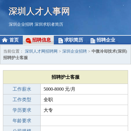
深圳人才人事网
深圳企业招聘
深圳求职者简历
首页
招聘信息
求职简历
招聘企业
当前位置：
深圳人才网招聘网
>
深圳企业招聘
>
中微冷却技术(深圳)
招聘护士客服
招聘护士客服
工作薪水
5000-8000 元/月
招聘人数
工作类型
1人
全职
性别要求
学历要求
-
大专
工作经验
年龄要求
1-3年