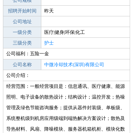
工作地点
公司规模
深圳宝安区
招聘开始时间
公司电话
昨天
招聘结束时间
公司地址
2021-10-10
一级分类
医疗|健身|环保|化工
二级分类
三级分类
医疗/护理
护士
公司福利：五险一金
其他行业
公司名称
中微冷却技术(深圳)有限公司
公司介绍：
公司类型
有限责任公司
经营范围：一般经营项目是：信息通讯、医疗健康、能源
照明、电子设备的散热设计；结构设计；温控开发；热噪
管理及绿色节能咨询服务；提供从器件封装级、单板级、
系统整机级到机房应用级端到端热解决方案设计；散热及
导热材料、风扇、降噪模块、服务器机箱机柜、模块化数