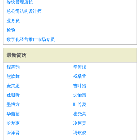
餐饮管理店长
总公司结构设计师
业务员
检验
数字化经营推广市场专员
最新简历
程舞韵
幸倚烟
熊歆舞
戎桑萱
麦岚思
吉叶皓
臧珊昕
戈怡惠
墨博方
叶芳菱
毕茹菡
崔尧高
哈梦惠
冷柯昊
管泽晋
冯钦俊