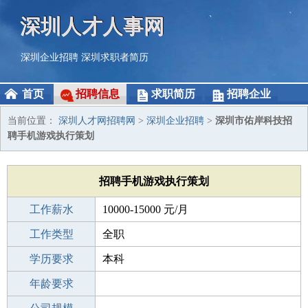
深圳人才人事网
深圳企业招聘
深圳求职者简历
首页
招聘信息
求职简历
招聘企业
当前位置：
深圳人才网招聘网
>
深圳企业招聘
>
深圳市佑岸科技招
聘手机游戏执行策划
招聘手机游戏执行策划
工作薪水
10000-15000 元/月
招聘人数
工作类型
若干
全职
性别要求
学历要求
-
本科
工作经验
年龄要求
1-3年