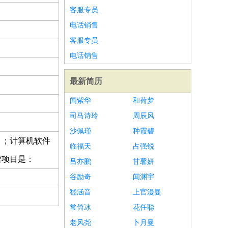
客服专员
电话销售
客服专员
电话销售
最新简历
闻紫华
和荷梦
司马诗玲
周辰风
沙佩瑾
种霞碧
）；计算机软件
临福天
占强锐
营项目是：
吕亦鹏
甘馨妍
谷励奇
闻渊宇
嵇涵音
上官漫曼
常倚冰
花任聪
老风尧
卜月曼