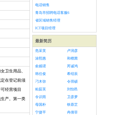
电话销售
青岛市招聘电话客服6
省区域销售经理
ICT项目经理
最新简历
危采芙
卢润彦
涂熙惠
和檀茜
俞嫣珺
芮诚鸿
妇女卫生用品、
韩任俊
希绍辰
规定在登记前须
刁木弥
令琪硕
许可经营项目
粘茹芙
刘怡邑
令识雨
卫彦梦
械生产。第一类
母国朴
铁蓉芷
宁捷平
冉倩菲