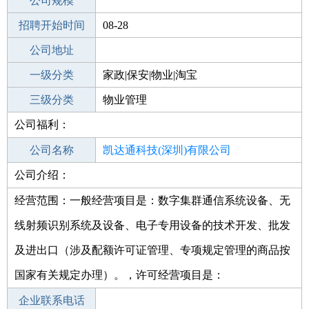
工作地点
公司规模
深圳南山区
招聘开始时间
公司电话
08-28
招聘结束时间
公司地址
2021-10-08
一级分类
家政|保安|物业|淘宝
二级分类
三级分类
物业管理
物业管理
公司福利：
其他行业
公司名称
凯达通科技(深圳)有限公司
公司介绍：
公司类型
有限责任公司(台港澳法人独资)
经营范围：一般经营项目是：数字集群通信系统设备、无
线射频识别系统及设备、电子专用设备的技术开发、批发
及进出口（涉及配额许可证管理、专项规定管理的商品按
国家有关规定办理）。，许可经营项目是：
企业联系电话