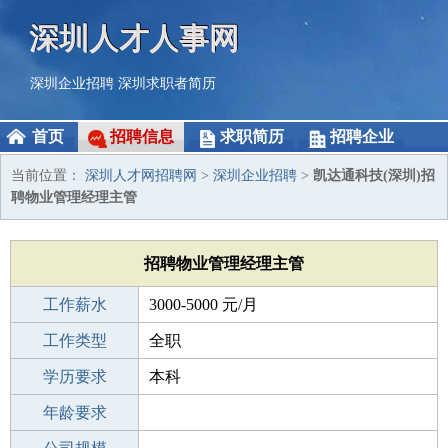
深圳人才人事网
深圳企业招聘
深圳求职者简历
首页
招聘信息
求职简历
招聘企业
当前位置：
深圳人才网招聘网
>
深圳企业招聘
>
凯达通科技(深圳)招
聘物业管理经理主管
招聘物业管理经理主管
工作薪水
3000-5000 元/月
招聘人数
工作类型
1人
全职
性别要求
学历要求
-
本科
工作经验
年龄要求
1-3年