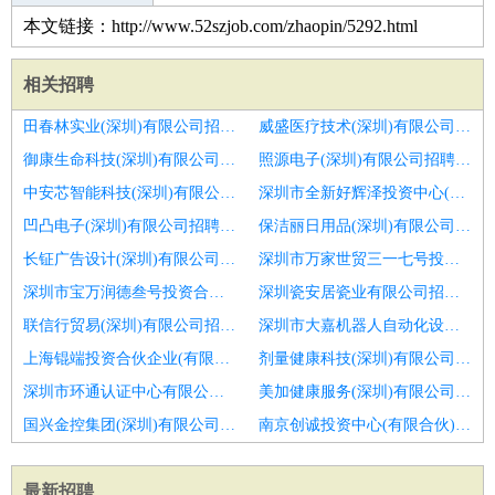
本文链接：http://www.52szjob.com/zhaopin/5292.html
相关招聘
田春林实业(深圳)有限公司招聘物业维修
威盛医疗技术(深圳)有限公司招聘客服主管
御康生命科技(深圳)有限公司招聘案场客服
照源电子(深圳)有限公司招聘物业总部多种经营经理
中安芯智能科技(深圳)有限公司招聘济南市招聘物业管理
深圳市全新好辉泽投资中心(有限合伙)招聘物业电工
凹凸电子(深圳)有限公司招聘物业管家
保洁丽日用品(深圳)有限公司招聘物业维修电工
长钲广告设计(深圳)有限公司招聘物业维修万能工
深圳市万家世贸三一七号投资基金合伙企业(有限合伙)招聘物业客服主管
深圳市宝万润德叁号投资合伙企业(有限合伙)招聘物业前台接待
深圳瓷安居瓷业有限公司招聘物业管理主管
联信行贸易(深圳)有限公司招聘物业管家
深圳市大嘉机器人自动化设备有限公司招聘商业物业经理
上海锟端投资合伙企业(有限合伙)招聘苏中区域公司
剂量健康科技(深圳)有限公司招聘保安员
深圳市环通认证中心有限公司招聘物业经理
美加健康服务(深圳)有限公司招聘计划运营专员
国兴金控集团(深圳)有限公司招聘维修人员
南京创诚投资中心(有限合伙)招聘案场物业经理
最新招聘