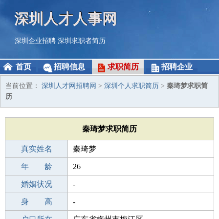
深圳人才人事网
深圳企业招聘
深圳求职者简历
首页
招聘信息
求职简历
招聘企业
当前位置：
深圳人才网招聘网
>
深圳个人求职简历
>
秦琦梦求职简
历
秦琦梦求职简历
真实姓名
秦琦梦
性 别
年 龄
女
26
出生年月
婚姻状况
2000-08-24
-
学 历
身 高
高中
-