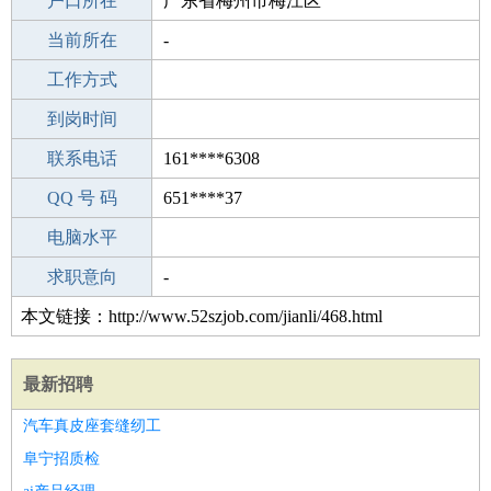
毕业学校
户口所在
阳江书村中学
广东省梅州市梅江区
所学专业
当前所在
-
-
工作经验
工作方式
1
驾 照
到岗时间
C照
期望月薪
联系电话
161****6308
手机号码
QQ 号 码
161****6308
651****37
微信号码
电脑水平
161****6308
外语水平
求职意向
-
本文链接：http://www.52szjob.com/jianli/468.html
最新招聘
汽车真皮座套缝纫工
阜宁招质检