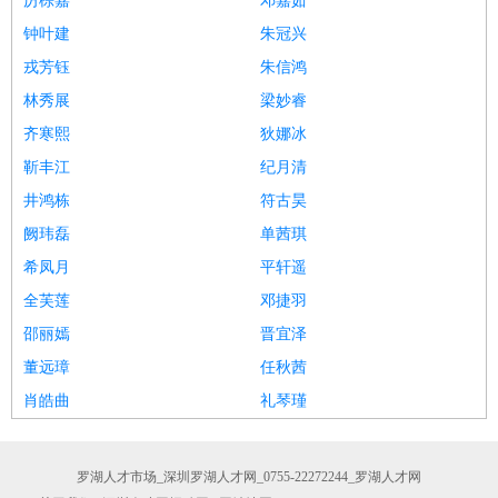
厉棕嘉
邓嘉茹
钟叶建
朱冠兴
戎芳钰
朱信鸿
林秀展
梁妙睿
齐寒熙
狄娜冰
靳丰江
纪月清
井鸿栋
符古昊
阙玮磊
单茜琪
希凤月
平轩遥
全芙莲
邓捷羽
邵丽嫣
晋宜泽
董远璋
任秋茜
肖皓曲
礼琴瑾
罗湖人才市场_深圳罗湖人才网_0755-22272244_罗湖人才网