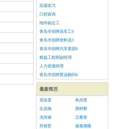
应届实习
口腔咨询
地环副总工
青岛市招聘洗车工6
青岛市招聘资料员3
青岛市招聘汽车美容6
精益工程部副经理
人力资源经理
青岛市招聘置业顾问6
最新简历
屈谷彦
朱杰贤
左昌翰
墨柯辉
戈何睿
王善誉
乔裕哲
诸葛德隆