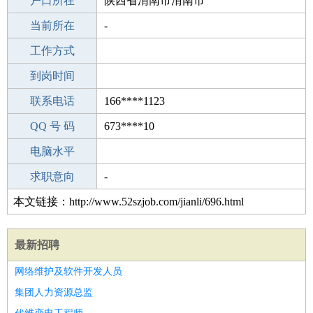
毕业学校
户口所在
阳春山乡中学
陕西省渭南市渭南市
所学专业
当前所在
-
-
工作经验
工作方式
22
驾 照
到岗时间
B照
期望月薪
联系电话
166****1123
手机号码
QQ 号 码
166****1123
673****10
微信号码
电脑水平
166****1123
外语水平
求职意向
-
本文链接：http://www.52szjob.com/jianli/696.html
最新招聘
网络维护及软件开发人员
集团人力资源总监