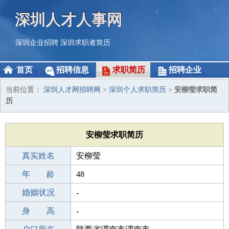
深圳人才人事网
深圳企业招聘
深圳求职者简历
首页
招聘信息
求职简历
招聘企业
当前位置：
深圳人才网招聘网
>
深圳个人求职简历
>
安柳莹求职简
历
安柳莹求职简历
真实姓名
安柳莹
性 别
年 龄
女
48
出生年月
婚姻状况
1978-08-28
-
学 历
身 高
高中
-