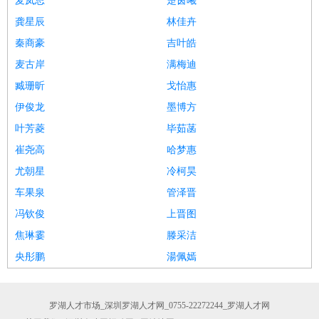
麦岚思
楚茵曦
龚星辰
林佳卉
秦商豪
吉叶皓
麦古岸
满梅迪
臧珊昕
戈怡惠
伊俊龙
墨博方
叶芳菱
毕茹菡
崔尧高
哈梦惠
尤朝星
冷柯昊
车果泉
管泽晋
冯钦俊
上晋图
焦琳霎
滕采洁
央彤鹏
湯佩嫣
罗湖人才市场_深圳罗湖人才网_0755-22272244_罗湖人才网