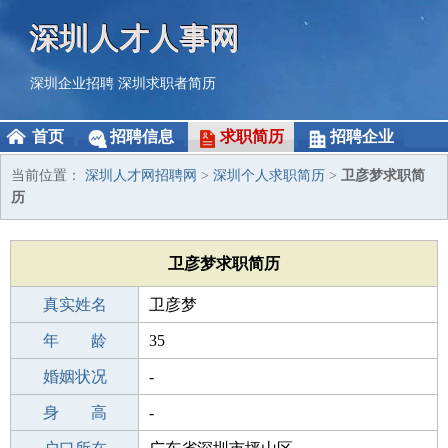
深圳人才人事网
深圳企业招聘
深圳求职者简历
首页
招聘信息
求职简历
招聘企业
当前位置：
深圳人才网招聘网
>
深圳个人求职简历
>
卫彦梦求职简
历
卫彦梦求职简历
真实姓名
卫彦梦
性 别
年 龄
女
35
出生年月
婚姻状况
1991-10-17
-
学 历
身 高
初中
-