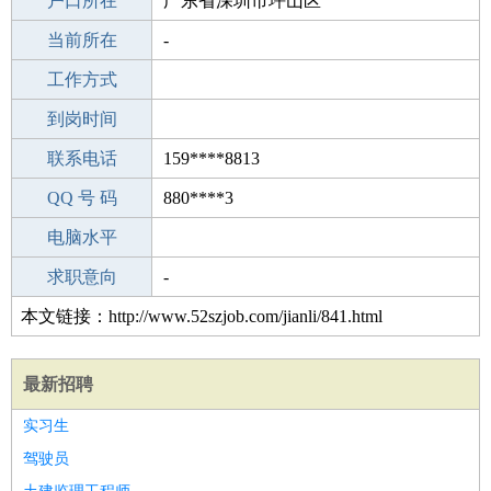
毕业学校
户口所在
连云港界圩中学
广东省深圳市坪山区
所学专业
当前所在
-
-
工作经验
工作方式
10
驾 照
到岗时间
无
期望月薪
联系电话
159****8813
手机号码
QQ 号 码
159****8813
880****3
微信号码
电脑水平
159****8813
外语水平
求职意向
-
本文链接：http://www.52szjob.com/jianli/841.html
最新招聘
实习生
驾驶员