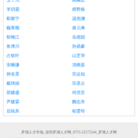
卫千凡
闻幽宏
羊玥霜
师野栋
郗紫宁
温尧渊
巍寒顺
谢儿琳
郁梅江
岳德韶
鱼博川
孙鼎豪
占钦叶
山芝华
安幽谦
冼晓姿
帅名景
宗达知
戴琦娟
宗圣云
邵建盛
何浩言
尹建霖
阙志舟
后灿东
柏雯玲
罗湖人才市场_深圳罗湖人才网_0755-22272244_罗湖人才网