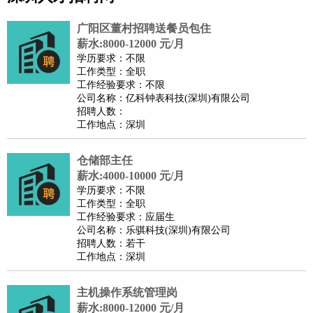
公关
：
公关员
公关经理
媒介专员
媒介经理
会展专员
广阳区董村招聘送餐员包住
技工/工人
：
普工
电工
木工
钳工
焊工
钣金工
锅炉工
油漆工
缝纫工
薪水:8000-12000 元/月
学历要求：不限
维修工
水暖工
车工
叉车工
手机维修
电梯工
操作工
包
工作类型：全职
装工
水泥工
钢筋工
纺织工
管道工
样衣工
装卸工
工作经验要求：不限
公司名称：亿科钟表科技(深圳)有限公司
生产/研发
：
质量管理
生产组长
车间主任
工艺设计
生产总监
高级工
招聘人数：
程师
工作地点：深圳
机械/仪表
：
机械工程
仪器仪表
机电
版图设计
司机
：
商务司机
仓储部主任
客车司机
货车司机
出租车司机
班车司机
驾校
薪水:4000-10000 元/月
教练
带车司机
地铁司机
高铁司机
小车司机
快车司机
专
学历要求：不限
车司机
工作类型：全职
工作经验要求：应届生
物流/仓储
：
快递员
仓库管理
搬运工
物流专员
物流经理
调度员
公司名称：乐骐科技(深圳)有限公司
贸易/采购
：
外贸专员
外贸经理
采购员
采购经理
商务专员
报关员
买
招聘人数：若干
工作地点：深圳
手
保险/理赔
：
保险推销
保险顾问
核保理赔
保险经纪人
保险精算师
契
主机操作系统管理岗
约管理
保险内勤
薪水:8000-12000 元/月