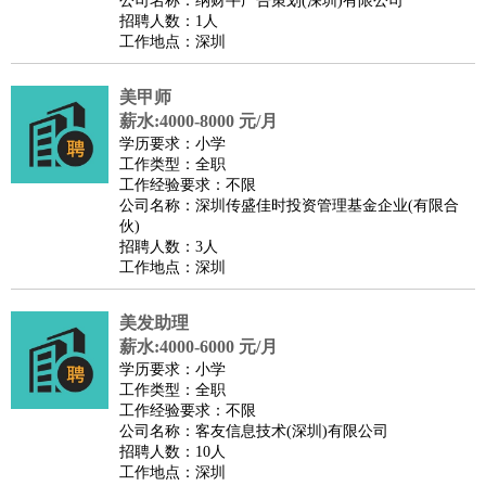
公司名称：纳财牛广告策划(深圳)有限公司
家政/安保
：
保洁
保姆
保安
月嫂
钟点工
洗衣工
护工
育婴师
送水工
招聘人数：1人
工作地点：深圳
家庭管家
物业管理
：
物业维修
物业管理
物业招商
物业经理
美甲师
淘宝/网店
：
淘宝客服
淘宝美工
淘宝店长
淘宝推广
淘宝装修
淘宝策
薪水:4000-8000 元/月
划
淘宝模特
学历要求：小学
工作类型：全职
财务/会计
：
会计
财务
出纳
审计
税务
财务分析
成本管理
工作经验要求：不限
教育/培训
：
教师
公司名称：深圳传盛佳时投资管理基金企业(有限合
家教
幼教
教学管理
学术研究
培训策划
课程顾问
伙)
银行/证券
：
理财顾问
证券分析
银行柜员
拍卖师
操盘手
银行经理
信
招聘人数：3人
贷管理
工作地点：深圳
律师/法务
：
律师
律师助理
法务专员
专利顾问
合同管理
美发助理
广告/咨询
：
文案
广告制作
咨询顾问
创意总监
广告策划
会展策划
婚
薪水:4000-6000 元/月
礼策划
媒介策划
咨询经理
客户主管
摄影师
学历要求：小学
工作类型：全职
美术/设计
：
服装设计
平面设计
美编
家具设计
美术老师
室内设计
包
工作经验要求：不限
装设计
动画设计
珠宝设计
店面设计
UI设计
公司名称：客友信息技术(深圳)有限公司
招聘人数：10人
编辑/出版
：
编辑
记者
出版
发行
专栏作家
排版设计
工作地点：深圳
翻译/语言
：
英语翻译
日语翻译
俄语翻译
韩语翻译
法语翻译
德语翻