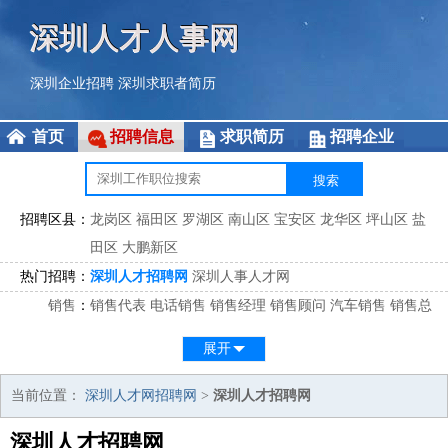
深圳人才人事网
深圳企业招聘
深圳求职者简历
首页
招聘信息
求职简历
招聘企业
招聘区县：
龙岗区
福田区
罗湖区
南山区
宝安区
龙华区
坪山区
盐
田区
大鹏新区
热门招聘：
深圳人才招聘网
深圳人事人才网
销售
：
销售代表
电话销售
销售经理
销售顾问
汽车销售
销售总
监
医药销售
网络销售
区域销售
客户经理
销售顾问
展开
市场
：
市场专员
市场经理
市场拓展
市场调研
市场策划
策划经
理
当前位置：
深圳人才网招聘网
>
深圳人才招聘网
客服
：
客服专员
电话客服
客服经理
售后服务
客户关系
客服总
深圳人才招聘网
监