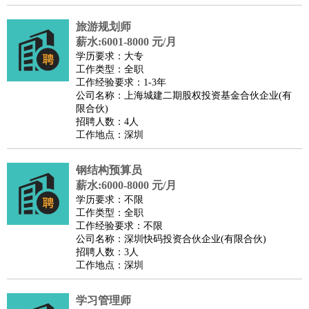
译
小语种
旅游规划师
医疗/药剂
：
医生
护士
药剂师
理疗师
导医
营养师
心理医生
中医
薪水:6001-8000 元/月
学历要求：大专
运动/健身
：
健身教练
瑜伽教练
舞蹈老师
游泳教练
台球教练
高尔夫
工作类型：全职
助理
体育解说员
体育记者
足球教练
工作经验要求：1-3年
公司名称：上海城建二期股权投资基金合伙企业(有
环境保护
：
污水处理
环保检测
环境管理
环境绿化
水质检测员
限合伙)
政府公务
：
招聘人数：4人
工作地点：深圳
房地产
：
房产销售
置业顾问
房产客服
房产策划
房产店员
房产中
介
房产内勤
房产评估师
钢结构预算员
建筑/装修
：
土木工程
工程监理
造价师
安全专员
项目管理
园林设计
薪水:6000-8000 元/月
测绘员
建筑工
装修工
学历要求：不限
工作类型：全职
人事/行政
：
文员
前台
秘书
人事专员
人事经理
行政助理
行政主管
工作经验要求：不限
招聘专员
招聘经理
猎头顾问
培训专员
公司名称：深圳快码投资合伙企业(有限合伙)
招聘人数：3人
高级管理
：
总监
总裁助理
副总裁
总经理
合伙人
CEO
CTO
CFO
工作地点：深圳
CPO
农林牧渔
：
养殖人员
饲养业务
农艺师
畜牧师
饲料研发
学习管理师