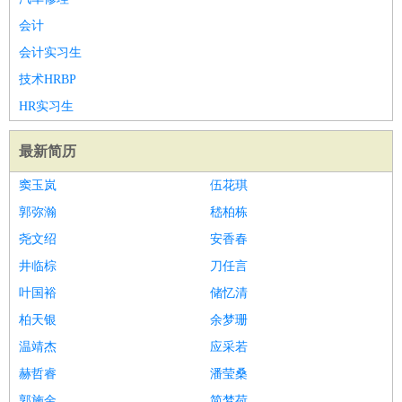
会计
会计实习生
技术HRBP
HR实习生
最新简历
窦玉岚
伍花琪
郭弥瀚
嵇柏栋
尧文绍
安香春
井临棕
刀任言
叶国裕
储忆清
柏天银
余梦珊
温靖杰
应采若
赫哲睿
潘莹桑
郭施金
简梦荷