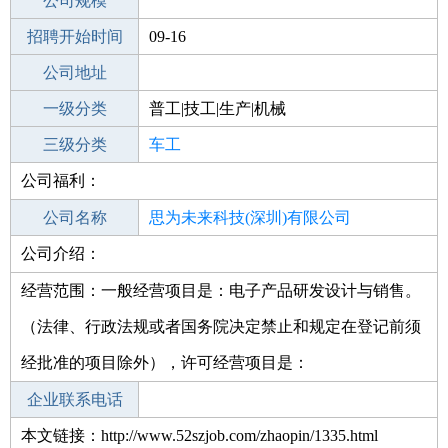
工作地点
公司规模
深圳罗湖区
招聘开始时间
公司电话
09-16
招聘结束时间
公司地址
2022-03-27
一级分类
普工|技工|生产|机械
二级分类
三级分类
普工/技工
车工
公司福利：
其他行业
大型设备/机电设备/重工业
公司名称
思为未来科技(深圳)有限公司
公司介绍：
公司类型
有限责任公司
经营范围：一般经营项目是：电子产品研发设计与销售。
（法律、行政法规或者国务院决定禁止和规定在登记前须
经批准的项目除外），许可经营项目是：
企业联系电话
本文链接：http://www.52szjob.com/zhaopin/1335.html