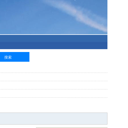
泥工
钢筋工
纺织工
管道工
样衣工
装卸工