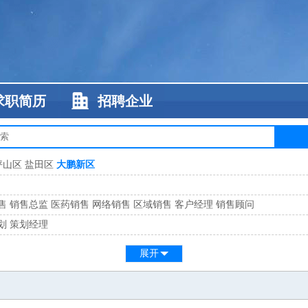
求职简历
招聘企业
坪山区
盐田区
大鹏新区
售
销售总监
医药销售
网络销售
区域销售
客户经理
销售顾问
划
策划经理
系
客服总监
展开
工
缝纫工
维修工
水暖工
车工
叉车工
手机维修
电梯工
操作工
包装工
水
监
高级工程师