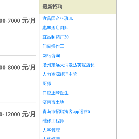
最新招聘
宜昌国企坐班8k
00-7000 元/月
惠丰酒店厨师
宜昌制药厂30
门窗操作工
网络咨询
滁州定远大润发达芙妮店长
00-8000 元/月
人力资源经理主管
厨师
口腔正畸医生
济南市土地
师
前端工程师
APP开发
算法工程师
青岛市招聘淘客app运营6
0-12000 元/月
维修工程师
人事管理