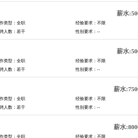
修
淘宝策划
淘宝模特
薪水:50
作类型：全职
经验要求：不限
课程顾问
聘人数：若干
性别要求：--
行经理
信贷管理
薪水:50
展策划
婚礼策划
媒介策划
咨询经理
客户主管
摄影师
作类型：全职
经验要求：不限
内设计
包装设计
动画设计
珠宝设计
店面设计
UI设计
聘人数：若干
性别要求：--
译
德语翻译
小语种
薪水:750
生
中医
作类型：全职
经验要求：不限
练
高尔夫助理
体育解说员
体育记者
足球教练
聘人数：若干
性别要求：--
测员
薪水:800
员
房产中介
房产内勤
房产评估师
作类型：全职
经验要求：不限
园林设计
测绘员
建筑工
装修工