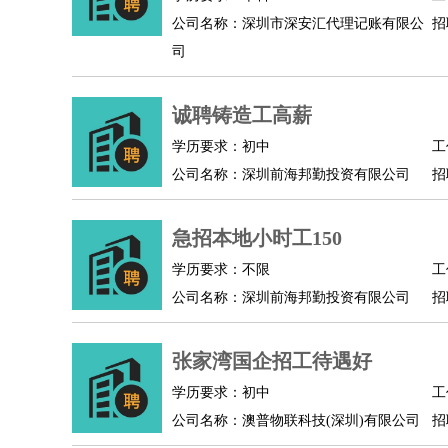
公司名称：深圳市深安汇代理记账有限公
招
人事/行政
：
文员
前台
秘书
人事专员
人事经理
行政助理
司
高级管理
：
总监
总裁助理
副总裁
总经理
合伙人
CEO
CT
农林牧渔
：
养殖人员
饲养业务
农艺师
畜牧师
饲料研发
诚聘铸造工高薪
好玩职业
：
酒店试睡员
美食品尝师
旅游体验师
职业拥抱
学历要求：初中
工
公司名称：深圳前海邦勤投资有限公司
招
急招本地小时工150
学历要求：不限
工
公司名称：深圳前海邦勤投资有限公司
招
张家湾国企招工待遇好
学历要求：初中
工
公司名称：澳普物联科技(深圳)有限公司
招