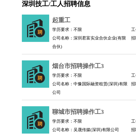
深圳技工/工人招聘信息
机械/仪表
：
机械工程
仪器仪表
机电
版图设计
司机
：
商务司机
客车司机
货车司机
出租车司机
班车
起重工
物流/仓储
：
快递员
仓库管理
搬运工
物流专员
物流经理
调
学历要求：不限
工
贸易/采购
：
外贸专员
外贸经理
采购员
采购经理
商务专员
公司名称：深圳君富实业合伙企业(有限
招
保险/理赔
：
保险推销
保险顾问
核保理赔
保险经纪人
保险
合伙)
餐饮类
：
厨师
服务员
传菜员
面点师
洗碗工
后厨
杂工
酒店/旅游
：
酒店前台
酒店服务员
行李员
大堂经理
酒店管
烟台市招聘操作工3
超市/销售
：
促销导购
营业员
收银员
理货员
食品加工
品类
学历要求：不限
工
美容/美发
：
发型师
美容师
化妆师
美甲师
美发助理
洗头工
公司名称：中豫国际融资租赁(深圳)有限
招
保健/按摩
：
按摩师
针灸推拿
足疗师
搓澡工
盲人按摩
公司
娱乐/影视
：
礼仪
调酒师
摄影师
主持人
配音员
后期制作
技术开发
：
程序员
网页设计
技术专员
软件工程师
测试工
聊城市招聘操作工3
产品管理
：
产品经理
产品运营
产品助理
项目经理
高级产
学历要求：不限
工
电子/电气
：
无线电
电路工程
自动化
电子维修
产品工艺
公司名称：吴晟传媒(深圳)有限公司
招
家政/安保
：
保洁
保姆
保安
月嫂
钟点工
洗衣工
护工
育婴