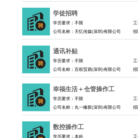
物业管理
：
物业维修
物业管理
物业招商
物业经理
淘宝/网店
：
淘宝客服
学徒招聘
淘宝美工
淘宝店长
淘宝推广
淘宝装
财务/会计
：
会计
财务
出纳
审计
税务
财务分析
成本管理
学历要求：不限
工
教育/培训
：
教师
家教
幼教
教学管理
学术研究
培训策划
公司名称：天忆传媒(深圳)有限公司
招
银行/证券
：
理财顾问
证券分析
银行柜员
拍卖师
操盘手
银
律师/法务
：
律师
律师助理
法务专员
专利顾问
合同管理
通讯补贴
广告/咨询
：
文案
广告制作
咨询顾问
创意总监
广告策划
会
学历要求：不限
工
美术/设计
：
服装设计
平面设计
美编
家具设计
美术老师
室
公司名称：百权贸易(深圳)有限公司
招
编辑/出版
：
编辑
记者
出版
发行
专栏作家
排版设计
翻译/语言
：
英语翻译
日语翻译
俄语翻译
韩语翻译
法语翻
幸福生活＋仓管操作工
医疗/药剂
：
医生
护士
药剂师
理疗师
导医
营养师
心理医
学历要求：不限
工
运动/健身
：
健身教练
瑜伽教练
舞蹈老师
游泳教练
台球教
公司名称：丸一橡胶(深圳)有限公司
招
环境保护
：
污水处理
环保检测
环境管理
环境绿化
水质检
政府公务
：
数控操作工
房地产
：
房产销售
置业顾问
房产客服
房产策划
房产店
学历要求：本科
工
建筑/装修
：
土木工程
工程监理
造价师
安全专员
项目管理