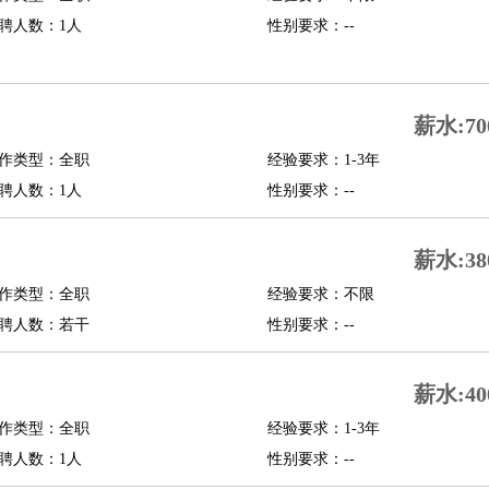
聘人数：1人
性别要求：--
行政主管
招聘专员
招聘经理
猎头顾问
培训专员
O
CFO
CPO
薪水:70
师
酒店试睡员
狗粮试吃员
手模
陪跑族
网购砍价师
色彩搭配师
品酒师
作类型：全职
经验要求：1-3年
聘人数：1人
性别要求：--
薪水:38
作类型：全职
经验要求：不限
聘人数：若干
性别要求：--
薪水:40
作类型：全职
经验要求：1-3年
聘人数：1人
性别要求：--