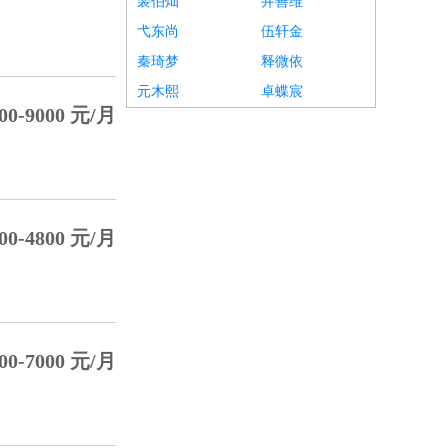
裴伯灿
井善维
弋东尚
伍轩金
秦琦梦
释微依
元木熙
卓蝶宸
00-9000 元/月
00-4800 元/月
00-7000 元/月