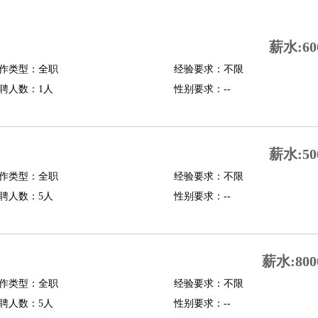
司机
驾校教练
带车司机
地铁司机
高铁司机
小车司机
快车司机
专车司机
薪水:60
度员
作类型：全职
经验要求：不限
报关员
买手
聘人数：1人
性别要求：--
精算师
契约管理
保险内勤
学徒
咖啡师
茶艺师
迎宾
理
酒店管家
导游
旅游顾问
签证专员
订票员
试睡师
薪水:50
管理
店长
作类型：全职
经验要求：不限
美体师
美容顾问
美容助理
美容店长
宠物美容
聘人数：5人
性别要求：--
场务
群众演员
音效师
灯光师
编剧
主播
程师
运维工程师
技术支持
硬件工程师
系统工程师
通信工程师
数据工程
薪水:800
品经理
产品实习生
SEO
作类型：全职
经验要求：不限
聘人数：5人
性别要求：--
师
送水工
家庭管家