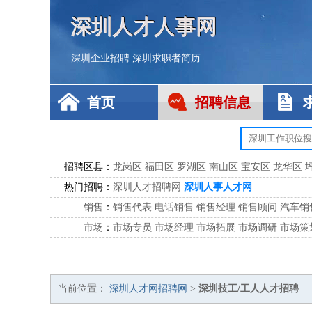
深圳人才人事网
深圳企业招聘
深圳求职者简历
首页
招聘信息
招聘区县：
龙岗区
福田区
罗湖区
南山区
宝安区
龙华区
热门招聘：
深圳人才招聘网
深圳人事人才网
销售
：
销售代表
电话销售
销售经理
销售顾问
汽车销
市场
：
市场专员
市场经理
市场拓展
市场调研
市场策
客服
：
客服专员
电话客服
客服经理
售后服务
客户关
公关
：
公关员
公关经理
媒介专员
媒介经理
会展专员
技工/工人
：
普工
电工
木工
钳工
焊工
钣金工
锅炉工
油漆
当前位置：
深圳人才网招聘网
>
深圳技工/工人人才招聘
生产/研发
：
质量管理
生产组长
车间主任
工艺设计
生产总