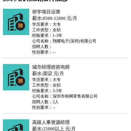
公关
：
公关员
公关经理
媒介专员
媒介经理
会展专员
研学项目运营
技工/工人
：
普工
电工
木工
钳工
焊工
钣金工
锅炉工
油漆工
缝纫工
薪水:8500-12000 元/月
学历要求：大专
维修工
水暖工
车工
叉车工
手机维修
电梯工
操作工
包
工作类型：全职
装工
水泥工
钢筋工
纺织工
管道工
样衣工
装卸工
经验要求：1-3年
公司名称：翔耀电子(深圳)有限公司
生产/研发
：
质量管理
生产组长
车间主任
工艺设计
生产总监
高级工
招聘人数：
程师
性别要求：--
机械/仪表
：
机械工程
仪器仪表
机电
版图设计
司机
：
商务司机
城市经理校咨询师
客车司机
货车司机
出租车司机
班车司机
驾校
薪水:面议 元/月
教练
带车司机
地铁司机
高铁司机
小车司机
快车司机
专
学历要求：大专
车司机
工作类型：全职
经验要求：3-5年
物流/仓储
：
快递员
仓库管理
搬运工
物流专员
物流经理
调度员
公司名称：深圳市和网零售有限公司
贸易/采购
：
外贸专员
外贸经理
采购员
采购经理
商务专员
报关员
买
招聘人数：2人
性别要求：--
手
保险/理赔
：
保险推销
保险顾问
核保理赔
保险经纪人
保险精算师
契
高级人事资源经理
约管理
保险内勤
薪水:25000以上 元/月