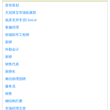
家政/安保
：
保洁
保姆
保安
月嫂
钟点工
洗衣工
护工
育婴师
送水工
宣传策划
家庭管家
天冠珠宝市场拓展部
物业管理
：
物业维修
物业管理
物业招商
物业经理
临床支持专员Clinical
淘宝/网店
：
淘宝客服
淘宝美工
淘宝店长
淘宝推广
淘宝装修
淘宝策
客服经理
划
淘宝模特
前端软件工程师
财务/会计
：
会计
财务
出纳
审计
税务
财务分析
成本管理
厨师
教育/培训
：
教师
家教
幼教
教学管理
学术研究
培训策划
课程顾问
外勤会计
银行/证券
：
理财顾问
证券分析
银行柜员
拍卖师
操盘手
银行经理
信
厨师
贷管理
销售代表
律师/法务
：
律师
律师助理
法务专员
专利顾问
合同管理
厨师长
广告/咨询
：
文案
广告制作
咨询顾问
创意总监
广告策划
会展策划
婚
廊坊助理招聘
礼策划
媒介策划
咨询经理
客户主管
摄影师
服务员
美术/设计
：
服装设计
平面设计
美编
家具设计
美术老师
室内设计
包
销售
装设计
动画设计
珠宝设计
店面设计
UI设计
钢结构打磨
编辑/出版
：
编辑
记者
出版
发行
专栏作家
排版设计
市场经理主管
翻译/语言
：
英语翻译
日语翻译
俄语翻译
韩语翻译
法语翻译
德语翻