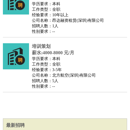
餐饮类
：
厨师
服务员
传菜员
面点师
洗碗工
后厨
杂工
学徒
咖啡
学历要求：本科
工作类型：全职
师
茶艺师
迎宾
经验要求：10年以上
酒店/旅游
：
酒店前台
酒店服务员
行李员
大堂经理
酒店管理
酒店管
公司名称：昂达融资租赁(深圳)有限公司
招聘人数：1人
家
导游
旅游顾问
签证专员
订票员
试睡师
性别要求：--
超市/销售
：
促销导购
营业员
收银员
理货员
食品加工
品类管理
店长
美容/美发
：
发型师
美容师
化妆师
美甲师
美发助理
洗头工
美体师
培训策划
美容顾问
美容助理
美容店长
宠物美容
薪水:4000-8000 元/月
学历要求：本科
保健/按摩
：
按摩师
针灸推拿
足疗师
搓澡工
盲人按摩
工作类型：全职
娱乐/影视
：
礼仪
调酒师
摄影师
主持人
配音员
后期制作
场务
群众
经验要求：3-5年
公司名称：北方航空(深圳)有限公司
演员
音效师
灯光师
编剧
主播
招聘人数：5人
技术开发
：
程序员
网页设计
技术专员
软件工程师
测试工程师
运维
性别要求：--
工程师
技术支持
硬件工程师
系统工程师
通信工程师
数
据工程师
前端工程师
APP开发
算法工程师
产品管理
：
产品经理
产品运营
产品助理
项目经理
高级产品经理
产
品实习生
SEO
最新招聘
电子/电气
：
无线电
电路工程
自动化
电子维修
产品工艺