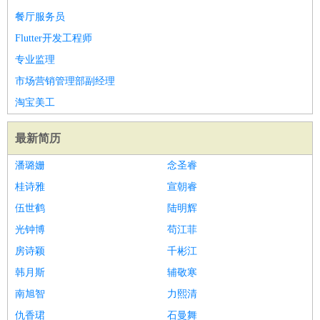
餐厅服务员
译
小语种
Flutter开发工程师
医疗/药剂
：
医生
护士
药剂师
理疗师
导医
营养师
心理医生
中医
专业监理
运动/健身
：
健身教练
瑜伽教练
舞蹈老师
游泳教练
台球教练
高尔夫
市场营销管理部副经理
助理
体育解说员
体育记者
足球教练
环境保护
：
污水处理
环保检测
环境管理
环境绿化
水质检测员
淘宝美工
政府公务
：
最新简历
房地产
：
房产销售
置业顾问
房产客服
房产策划
房产店员
房产中
介
房产内勤
房产评估师
潘璐姗
念圣睿
建筑/装修
：
土木工程
工程监理
造价师
安全专员
项目管理
园林设计
桂诗雅
宣朝睿
测绘员
建筑工
装修工
伍世鹤
陆明辉
人事/行政
：
文员
前台
秘书
人事专员
人事经理
行政助理
行政主管
光钟博
苟江菲
招聘专员
招聘经理
猎头顾问
培训专员
房诗颖
千彬江
高级管理
：
总监
总裁助理
副总裁
总经理
合伙人
CEO
CTO
CFO
韩月斯
辅敬寒
CPO
南旭智
力熙清
农林牧渔
：
养殖人员
饲养业务
农艺师
畜牧师
饲料研发
仇香珺
石曼舞