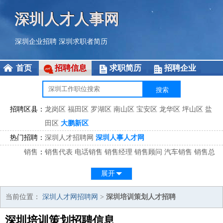
深圳人才人事网
深圳企业招聘
深圳求职者简历
首页
招聘信息
求职简历
招聘企业
招聘区县：
龙岗区
福田区
罗湖区
南山区
宝安区
龙华区
坪山区
盐
田区
大鹏新区
热门招聘：
深圳人才招聘网
深圳人事人才网
销售
：
销售代表
电话销售
销售经理
销售顾问
汽车销售
销售总
监
医药销售
网络销售
区域销售
客户经理
销售顾问
展开
市场
：
市场专员
市场经理
市场拓展
市场调研
市场策划
策划经
理
当前位置：
深圳人才网招聘网
>
深圳培训策划人才招聘
客服
：
客服专员
电话客服
客服经理
售后服务
客户关系
客服总
深圳培训策划招聘信息
监