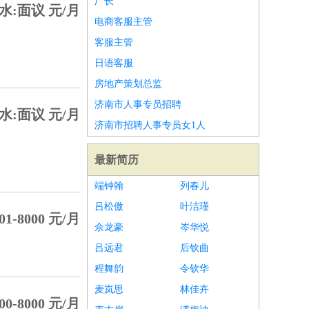
厂长
水:面议 元/月
电商客服主管
客服主管
日语客服
房地产策划总监
济南市人事专员招聘
水:面议 元/月
济南市招聘人事专员女1人
最新简历
端钟翰
列春儿
吕松傲
叶洁瑾
01-8000 元/月
佘龙豪
岑华悦
吕远君
后钦曲
程舞韵
令钦华
麦岚思
林佳卉
00-8000 元/月