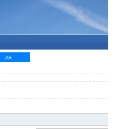
泥工
钢筋工
纺织工
管道工
样衣工
装卸工