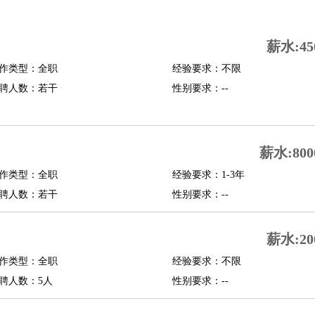
司机
驾校教练
带车司机
地铁司机
高铁司机
小车司机
快车司机
专车司机
薪水:45
度员
作类型：全职
经验要求：不限
报关员
买手
聘人数：若干
性别要求：--
精算师
契约管理
保险内勤
学徒
咖啡师
茶艺师
迎宾
理
酒店管家
导游
旅游顾问
签证专员
订票员
试睡师
薪水:800
管理
店长
作类型：全职
经验要求：1-3年
美体师
美容顾问
美容助理
美容店长
宠物美容
聘人数：若干
性别要求：--
场务
群众演员
音效师
灯光师
编剧
主播
薪水:20
程师
运维工程师
技术支持
硬件工程师
系统工程师
通信工程师
数据工程
品经理
作类型：全职
产品实习生
SEO
经验要求：不限
聘人数：5人
性别要求：--
师
送水工
家庭管家