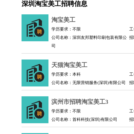
深圳淘宝美工招聘信息
机械/仪表
：
机械工程
仪器仪表
机电
版图设计
司机
：
商务司机
客车司机
货车司机
出租车司机
班车
淘宝美工
物流/仓储
：
快递员
仓库管理
搬运工
物流专员
物流经理
调
学历要求：不限
工
贸易/采购
：
外贸专员
外贸经理
采购员
采购经理
商务专员
公司名称：深圳友邦塑料印刷包装有限公
招
保险/理赔
：
保险推销
保险顾问
核保理赔
保险经纪人
保险
司
餐饮类
：
厨师
服务员
传菜员
面点师
洗碗工
后厨
杂工
酒店/旅游
：
酒店前台
酒店服务员
行李员
大堂经理
酒店管
天猫淘宝美工
超市/销售
：
促销导购
营业员
收银员
理货员
食品加工
品类
学历要求：本科
工
美容/美发
：
发型师
美容师
化妆师
美甲师
美发助理
洗头工
公司名称：无限营销服务(深圳)有限公司
招
保健/按摩
：
按摩师
针灸推拿
足疗师
搓澡工
盲人按摩
娱乐/影视
：
礼仪
调酒师
摄影师
主持人
配音员
后期制作
滨州市招聘淘宝美工3
技术开发
：
程序员
网页设计
技术专员
软件工程师
测试工
产品管理
：
产品经理
学历要求：不限
产品运营
产品助理
项目经理
高级产
工
公司名称：首科科技(深圳)有限公司
招
电子/电气
：
无线电
电路工程
自动化
电子维修
产品工艺
家政/安保
：
保洁
保姆
保安
月嫂
钟点工
洗衣工
护工
育婴