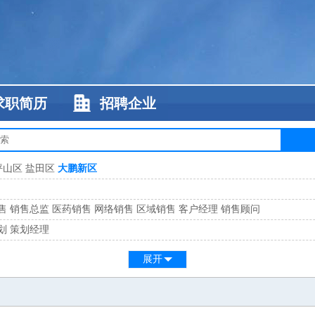
求职简历
招聘企业
坪山区
盐田区
大鹏新区
售
销售总监
医药销售
网络销售
区域销售
客户经理
销售顾问
划
策划经理
系
客服总监
展开
工
缝纫工
维修工
水暖工
车工
叉车工
手机维修
电梯工
操作工
包装工
水
监
高级工程师