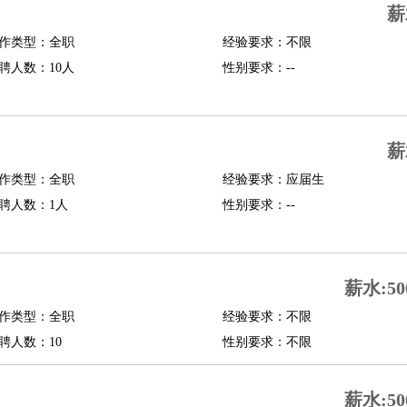
薪
修
淘宝策划
淘宝模特
作类型：全职
经验要求：不限
聘人数：10人
性别要求：--
课程顾问
行经理
信贷管理
薪
展策划
婚礼策划
媒介策划
咨询经理
客户主管
摄影师
作类型：全职
经验要求：应届生
内设计
包装设计
动画设计
珠宝设计
店面设计
UI设计
聘人数：1人
性别要求：--
译
德语翻译
小语种
生
中医
薪水:50
练
高尔夫助理
体育解说员
体育记者
足球教练
作类型：全职
经验要求：不限
测员
聘人数：10
性别要求：不限
员
房产中介
房产内勤
房产评估师
薪水:50
园林设计
测绘员
建筑工
装修工