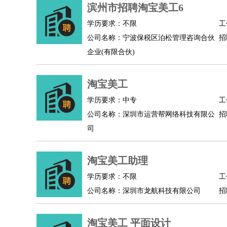
物业管理
：
物业维修
物业管理
物业招商
物业经理
滨州市招聘淘宝美工6
淘宝/网店
：
淘宝客服
淘宝美工
淘宝店长
淘宝推广
淘宝装
学历要求：不限
工
财务/会计
：
会计
财务
出纳
审计
税务
财务分析
成本管理
公司名称：宁波保税区泊松管理咨询合伙
招
教育/培训
：
教师
家教
幼教
教学管理
学术研究
培训策划
企业(有限合伙)
银行/证券
：
理财顾问
证券分析
银行柜员
拍卖师
操盘手
银
律师/法务
：
律师
律师助理
法务专员
专利顾问
合同管理
淘宝美工
广告/咨询
：
文案
广告制作
咨询顾问
创意总监
广告策划
会
学历要求：中专
工
美术/设计
：
服装设计
平面设计
美编
家具设计
美术老师
室
公司名称：深圳市运营帮网络科技有限公
招
编辑/出版
：
编辑
记者
出版
发行
专栏作家
排版设计
司
翻译/语言
：
英语翻译
日语翻译
俄语翻译
韩语翻译
法语翻
医疗/药剂
：
医生
护士
药剂师
理疗师
导医
营养师
心理医
淘宝美工助理
运动/健身
：
健身教练
瑜伽教练
舞蹈老师
游泳教练
台球教
学历要求：不限
工
环境保护
：
污水处理
环保检测
环境管理
环境绿化
水质检
公司名称：深圳市龙航科技有限公司
招
政府公务
：
房地产
：
房产销售
置业顾问
房产客服
房产策划
房产店
淘宝美工 平面设计
建筑/装修
：
土木工程
工程监理
造价师
安全专员
项目管理