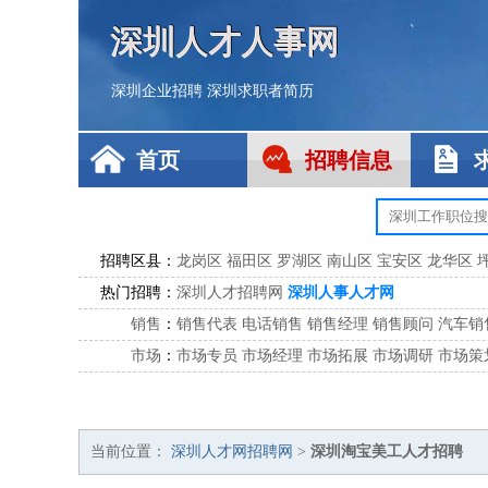
深圳人才人事网
深圳企业招聘
深圳求职者简历
首页
招聘信息
招聘区县：
龙岗区
福田区
罗湖区
南山区
宝安区
龙华区
热门招聘：
深圳人才招聘网
深圳人事人才网
销售
：
销售代表
电话销售
销售经理
销售顾问
汽车销
市场
：
市场专员
市场经理
市场拓展
市场调研
市场策
客服
：
客服专员
电话客服
客服经理
售后服务
客户关
公关
：
公关员
公关经理
媒介专员
媒介经理
会展专员
技工/工人
：
普工
电工
木工
钳工
焊工
钣金工
锅炉工
油漆
当前位置：
深圳人才网招聘网
>
深圳淘宝美工人才招聘
生产/研发
：
质量管理
生产组长
车间主任
工艺设计
生产总