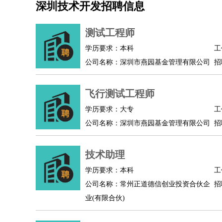
深圳技术开发招聘信息
机械/仪表
：
机械工程
仪器仪表
机电
版图设计
司机
：
商务司机
客车司机
货车司机
出租车司机
班车
测试工程师
物流/仓储
：
快递员
仓库管理
搬运工
物流专员
物流经理
调
学历要求：本科
工
贸易/采购
：
外贸专员
外贸经理
采购员
采购经理
商务专员
公司名称：深圳市燕园基金管理有限公司
招
保险/理赔
：
保险推销
保险顾问
核保理赔
保险经纪人
保险
餐饮类
：
厨师
服务员
传菜员
面点师
洗碗工
后厨
杂工
飞行测试工程师
酒店/旅游
：
酒店前台
酒店服务员
行李员
大堂经理
酒店管
学历要求：大专
工
超市/销售
：
促销导购
营业员
收银员
理货员
食品加工
品类
公司名称：深圳市燕园基金管理有限公司
招
美容/美发
：
发型师
美容师
化妆师
美甲师
美发助理
洗头工
保健/按摩
：
按摩师
针灸推拿
足疗师
搓澡工
盲人按摩
技术助理
娱乐/影视
：
礼仪
调酒师
摄影师
主持人
配音员
后期制作
技术开发
：
程序员
网页设计
技术专员
软件工程师
测试工
学历要求：本科
工
产品管理
：
产品经理
公司名称：常州正道德信创业投资合伙企
产品运营
产品助理
项目经理
高级产
招
业(有限合伙)
电子/电气
：
无线电
电路工程
自动化
电子维修
产品工艺
家政/安保
：
保洁
保姆
保安
月嫂
钟点工
洗衣工
护工
育婴