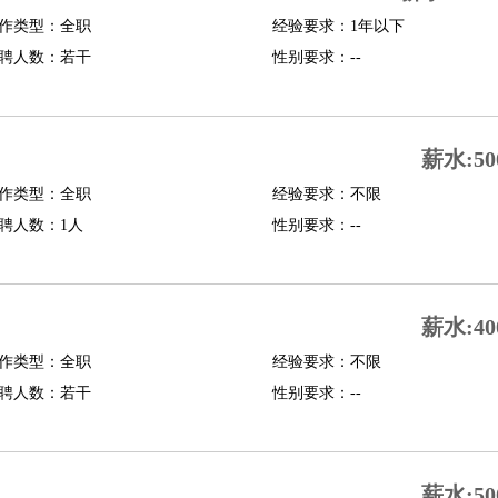
作类型：全职
经验要求：1年以下
行政主管
招聘专员
招聘经理
猎头顾问
培训专员
聘人数：若干
性别要求：--
O
CFO
CPO
师
酒店试睡员
狗粮试吃员
手模
陪跑族
网购砍价师
色彩搭配师
品酒师
薪水:50
作类型：全职
经验要求：不限
聘人数：1人
性别要求：--
薪水:40
作类型：全职
经验要求：不限
聘人数：若干
性别要求：--
薪水:50