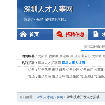
深圳人才人事网
深圳企业招聘
深圳求职者简历
首页
招聘信息
招聘区县：
龙岗区
福田区
罗湖区
南山区
宝安区
龙华区
热门招聘：
深圳人才招聘网
深圳人事人才网
销售
：
销售代表
电话销售
销售经理
销售顾问
汽车销
市场
：
市场专员
市场经理
市场拓展
市场调研
市场策
客服
：
客服专员
电话客服
客服经理
售后服务
客户关
公关
：
公关员
公关经理
媒介专员
媒介经理
会展专员
技工/工人
：
普工
电工
木工
钳工
焊工
钣金工
锅炉工
油漆
当前位置：
深圳人才网招聘网
>
深圳技术开发人才招聘
生产/研发
：
质量管理
生产组长
车间主任
工艺设计
生产总