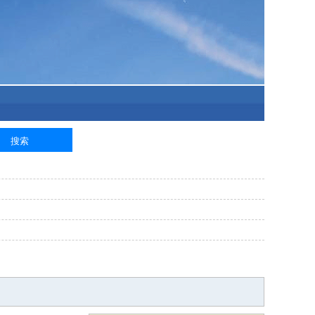
泥工
钢筋工
纺织工
管道工
样衣工
装卸工