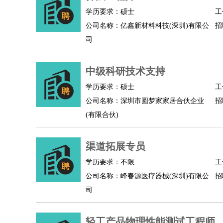
学历要求：硕士
工
人事/行政
：
文员
前台
秘书
人事专员
人事经理
行政助理
公司名称：亿鑫新材料科技(深圳)有限公
招
高级管理
：
总监
总裁助理
副总裁
总经理
合伙人
CEO
CT
司
农林牧渔
：
养殖人员
饲养业务
农艺师
畜牧师
饲料研发
好玩职业
：
酒店试睡员
美食品尝师
旅游体验师
职业拥抱
中级科研技术支持
学历要求：硕士
工
公司名称：深圳市圆梦家家居合伙企业
招
(有限合伙)
渠道拓展专员
学历要求：不限
工
公司名称：峰春源医疗器械(深圳)有限公
招
司
轻工产品物理性能测试工程师