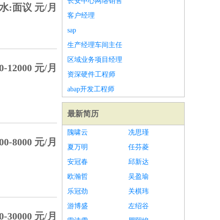
长安中心网络销售
水:面议 元/月
客户经理
sap
生产经理车间主任
区域业务项目经理
0-12000 元/月
资深硬件工程师
abap开发工程师
最新简历
隗啸云
冼思瑾
00-8000 元/月
夏万明
任芬菱
安冠春
邱新达
欧瀚哲
吴盈瑜
乐冠劲
关棋玮
游博盛
左绍谷
0-30000 元/月