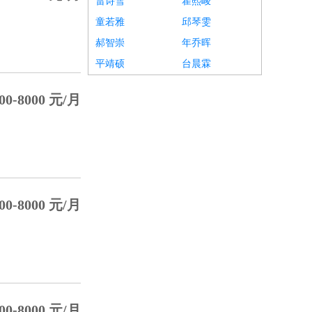
雷诗雪
瞿熙峻
童若雅
邱琴雯
郝智崇
年乔晖
平靖硕
台晨霖
00-8000 元/月
00-8000 元/月
00-8000 元/月