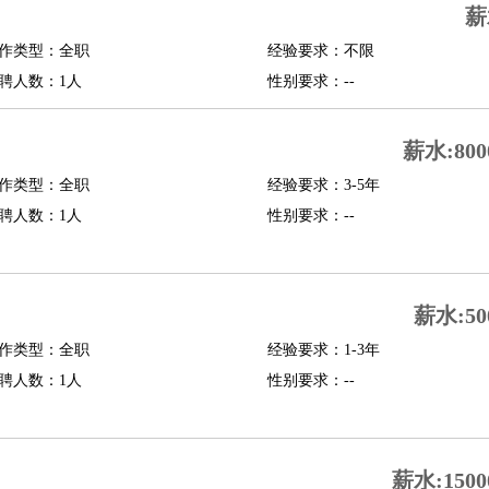
薪
修
淘宝策划
淘宝模特
作类型：全职
经验要求：不限
聘人数：1人
性别要求：--
课程顾问
行经理
信贷管理
薪水:800
作类型：全职
经验要求：3-5年
展策划
婚礼策划
媒介策划
咨询经理
客户主管
摄影师
聘人数：1人
性别要求：--
内设计
包装设计
动画设计
珠宝设计
店面设计
UI设计
译
德语翻译
小语种
薪水:50
生
中医
作类型：全职
经验要求：1-3年
练
高尔夫助理
体育解说员
体育记者
足球教练
聘人数：1人
性别要求：--
测员
员
房产中介
房产内勤
房产评估师
薪水:1500
园林设计
测绘员
建筑工
装修工