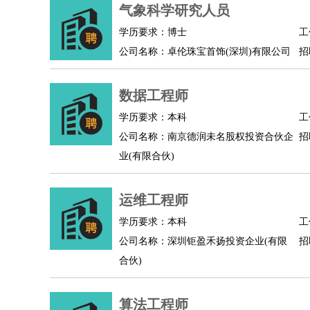
物业管理
：
物业维修
物业管理
物业招商
物业经理
气象科学研究人员
淘宝/网店
：
淘宝客服
淘宝美工
淘宝店长
淘宝推广
淘宝装
学历要求：博士
工
财务/会计
：
会计
财务
出纳
审计
税务
财务分析
成本管理
公司名称：卓伦珠宝首饰(深圳)有限公司
招
教育/培训
：
教师
家教
幼教
教学管理
学术研究
培训策划
银行/证券
：
理财顾问
证券分析
银行柜员
拍卖师
操盘手
银
数据工程师
律师/法务
：
律师
律师助理
法务专员
专利顾问
合同管理
学历要求：本科
工
广告/咨询
：
文案
广告制作
咨询顾问
创意总监
广告策划
会
公司名称：南京德润未名股权投资合伙企
招
美术/设计
：
服装设计
平面设计
美编
家具设计
美术老师
室
业(有限合伙)
编辑/出版
：
编辑
记者
出版
发行
专栏作家
排版设计
翻译/语言
：
英语翻译
日语翻译
俄语翻译
韩语翻译
法语翻
运维工程师
医疗/药剂
：
医生
护士
药剂师
理疗师
导医
营养师
心理医
学历要求：本科
工
运动/健身
：
健身教练
瑜伽教练
舞蹈老师
游泳教练
台球教
公司名称：深圳钜盈禾扬投资企业(有限
招
环境保护
：
污水处理
环保检测
环境管理
环境绿化
水质检
合伙)
政府公务
：
房地产
：
房产销售
置业顾问
房产客服
房产策划
房产店
算法工程师
建筑/装修
：
土木工程
工程监理
造价师
安全专员
项目管理