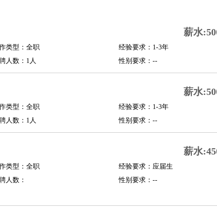
司机
驾校教练
带车司机
地铁司机
高铁司机
小车司机
快车司机
专车司机
薪水:50
度员
作类型：全职
经验要求：1-3年
报关员
买手
聘人数：1人
性别要求：--
精算师
契约管理
保险内勤
学徒
咖啡师
茶艺师
迎宾
薪水:50
理
酒店管家
导游
旅游顾问
签证专员
订票员
试睡师
作类型：全职
经验要求：1-3年
管理
店长
聘人数：1人
性别要求：--
美体师
美容顾问
美容助理
美容店长
宠物美容
薪水:45
场务
群众演员
音效师
灯光师
编剧
主播
程师
运维工程师
技术支持
硬件工程师
系统工程师
通信工程师
数据工程
作类型：全职
经验要求：应届生
品经理
聘人数：
产品实习生
SEO
性别要求：--
师
送水工
家庭管家