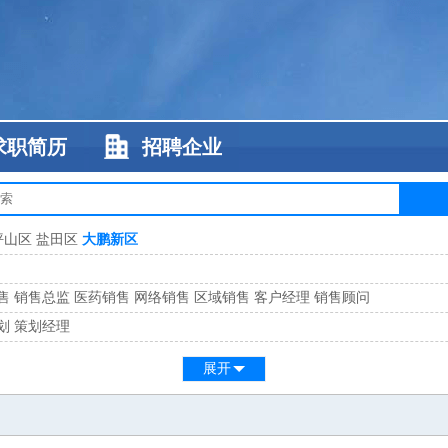
求职简历
招聘企业
坪山区
盐田区
大鹏新区
售
销售总监
医药销售
网络销售
区域销售
客户经理
销售顾问
划
策划经理
系
客服总监
展开
工
缝纫工
维修工
水暖工
车工
叉车工
手机维修
电梯工
操作工
包装工
水
监
高级工程师