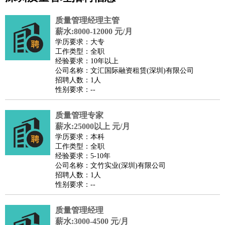
公关
：
公关员
公关经理
媒介专员
媒介经理
会展专员
质量管理经理主管
技工/工人
：
普工
电工
木工
钳工
焊工
钣金工
锅炉工
油漆工
缝纫工
薪水:8000-12000 元/月
学历要求：大专
维修工
水暖工
车工
叉车工
手机维修
电梯工
操作工
包
工作类型：全职
装工
水泥工
钢筋工
纺织工
管道工
样衣工
装卸工
经验要求：10年以上
公司名称：文汇国际融资租赁(深圳)有限公司
生产/研发
：
质量管理
生产组长
车间主任
工艺设计
生产总监
高级工
招聘人数：1人
程师
性别要求：--
机械/仪表
：
机械工程
仪器仪表
机电
版图设计
司机
：
商务司机
质量管理专家
客车司机
货车司机
出租车司机
班车司机
驾校
薪水:25000以上 元/月
教练
带车司机
地铁司机
高铁司机
小车司机
快车司机
专
学历要求：本科
车司机
工作类型：全职
经验要求：5-10年
物流/仓储
：
快递员
仓库管理
搬运工
物流专员
物流经理
调度员
公司名称：文竹实业(深圳)有限公司
贸易/采购
：
外贸专员
外贸经理
采购员
采购经理
商务专员
报关员
买
招聘人数：1人
性别要求：--
手
保险/理赔
：
保险推销
保险顾问
核保理赔
保险经纪人
保险精算师
契
质量管理经理
约管理
保险内勤
薪水:3000-4500 元/月