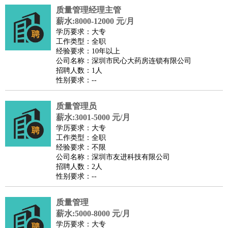
质量管理经理主管
译
小语种
薪水:8000-12000 元/月
医疗/药剂
：
医生
护士
药剂师
理疗师
导医
营养师
心理医生
中医
学历要求：大专
工作类型：全职
运动/健身
：
健身教练
瑜伽教练
舞蹈老师
游泳教练
台球教练
高尔夫
经验要求：10年以上
助理
体育解说员
体育记者
足球教练
公司名称：深圳市民心大药房连锁有限公司
招聘人数：1人
环境保护
：
污水处理
环保检测
环境管理
环境绿化
水质检测员
性别要求：--
政府公务
：
房地产
：
房产销售
置业顾问
房产客服
房产策划
房产店员
房产中
质量管理员
介
房产内勤
房产评估师
薪水:3001-5000 元/月
学历要求：大专
建筑/装修
：
土木工程
工程监理
造价师
安全专员
项目管理
园林设计
工作类型：全职
测绘员
建筑工
装修工
经验要求：不限
公司名称：深圳市友进科技有限公司
人事/行政
：
文员
前台
秘书
人事专员
人事经理
行政助理
行政主管
招聘人数：2人
招聘专员
招聘经理
猎头顾问
培训专员
性别要求：--
高级管理
：
总监
总裁助理
副总裁
总经理
合伙人
CEO
CTO
CFO
质量管理
CPO
薪水:5000-8000 元/月
农林牧渔
：
养殖人员
饲养业务
农艺师
畜牧师
饲料研发
学历要求：大专