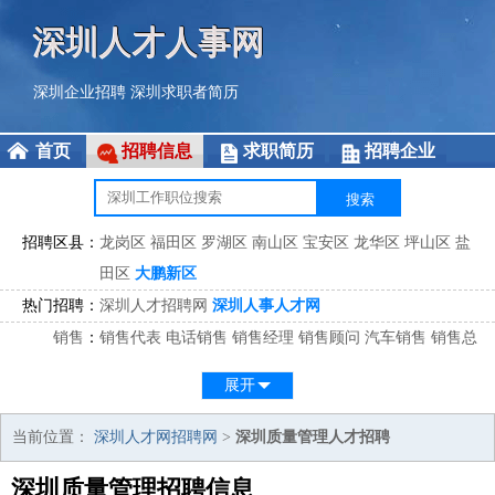
深圳人才人事网
深圳企业招聘
深圳求职者简历
首页
招聘信息
求职简历
招聘企业
招聘区县：
龙岗区
福田区
罗湖区
南山区
宝安区
龙华区
坪山区
盐
田区
大鹏新区
热门招聘：
深圳人才招聘网
深圳人事人才网
销售
：
销售代表
电话销售
销售经理
销售顾问
汽车销售
销售总
监
医药销售
网络销售
区域销售
客户经理
销售顾问
展开
市场
：
市场专员
市场经理
市场拓展
市场调研
市场策划
策划经
理
当前位置：
深圳人才网招聘网
>
深圳质量管理人才招聘
客服
：
客服专员
电话客服
客服经理
售后服务
客户关系
客服总
深圳质量管理招聘信息
监