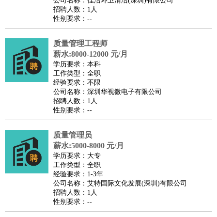
公司名称：佳洁环卫清洁(深圳)有限公司
家政/安保
：
保洁
保姆
保安
月嫂
钟点工
洗衣工
护工
育婴师
送水工
招聘人数：1人
性别要求：--
家庭管家
物业管理
：
物业维修
物业管理
物业招商
物业经理
质量管理工程师
淘宝/网店
：
淘宝客服
淘宝美工
淘宝店长
淘宝推广
淘宝装修
淘宝策
薪水:8000-12000 元/月
划
淘宝模特
学历要求：本科
工作类型：全职
财务/会计
：
会计
财务
出纳
审计
税务
财务分析
成本管理
经验要求：不限
教育/培训
：
教师
公司名称：深圳华视微电子有限公司
家教
幼教
教学管理
学术研究
培训策划
课程顾问
招聘人数：1人
银行/证券
：
理财顾问
证券分析
银行柜员
拍卖师
操盘手
银行经理
信
性别要求：--
贷管理
律师/法务
：
律师
律师助理
法务专员
专利顾问
合同管理
质量管理员
薪水:5000-8000 元/月
广告/咨询
：
文案
广告制作
咨询顾问
创意总监
广告策划
会展策划
婚
学历要求：大专
礼策划
媒介策划
咨询经理
客户主管
摄影师
工作类型：全职
经验要求：1-3年
美术/设计
：
服装设计
平面设计
美编
家具设计
美术老师
室内设计
包
公司名称：艾特国际文化发展(深圳)有限公司
装设计
动画设计
珠宝设计
店面设计
UI设计
招聘人数：1人
性别要求：--
编辑/出版
：
编辑
记者
出版
发行
专栏作家
排版设计
翻译/语言
：
英语翻译
日语翻译
俄语翻译
韩语翻译
法语翻译
德语翻