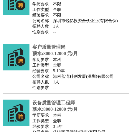
餐饮类
：
厨师
服务员
传菜员
面点师
洗碗工
后厨
杂工
学徒
咖啡
学历要求：不限
工作类型：全职
师
茶艺师
迎宾
经验要求：不限
酒店/旅游
：
酒店前台
酒店服务员
行李员
大堂经理
酒店管理
酒店管
公司名称：深圳市锐亿投资合伙企业(有限合伙)
招聘人数：1人
家
导游
旅游顾问
签证专员
订票员
试睡师
性别要求：--
超市/销售
：
促销导购
营业员
收银员
理货员
食品加工
品类管理
店长
美容/美发
：
发型师
美容师
化妆师
美甲师
美发助理
洗头工
美体师
客户质量管理岗
美容顾问
美容助理
美容店长
宠物美容
薪水:8000-12000 元/月
学历要求：本科
保健/按摩
：
按摩师
针灸推拿
足疗师
搓澡工
盲人按摩
工作类型：全职
娱乐/影视
：
礼仪
调酒师
摄影师
主持人
配音员
后期制作
场务
群众
经验要求：5-10年
公司名称：港科蓝湾科创发展(深圳)有限公司
演员
音效师
灯光师
编剧
主播
招聘人数：1人
技术开发
：
程序员
网页设计
技术专员
软件工程师
测试工程师
运维
性别要求：--
工程师
技术支持
硬件工程师
系统工程师
通信工程师
数
设备质量管理工程师
据工程师
前端工程师
APP开发
算法工程师
薪水:8000-12000 元/月
产品管理
：
产品经理
产品运营
产品助理
项目经理
高级产品经理
产
学历要求：本科
品实习生
SEO
工作类型：全职
经验要求：3-5年
电子/电气
：
无线电
电路工程
自动化
电子维修
产品工艺