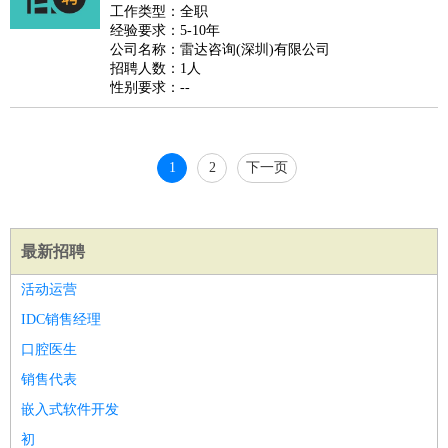
好玩职业
：
酒店试睡员
美食品尝师
旅游体验师
职业拥抱师
酒店试
工作类型：全职
经验要求：5-10年
睡员
狗粮试吃员
手模
陪跑族
网购砍价师
色彩搭配师
品
公司名称：雷达咨询(深圳)有限公司
酒师
招聘人数：1人
性别要求：--
1
2
下一页
最新招聘
活动运营
IDC销售经理
口腔医生
销售代表
嵌入式软件开发
初