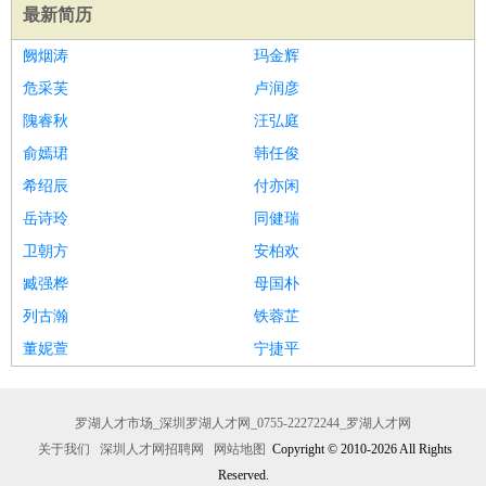
最新简历
阙烟涛
玛金辉
危采芙
卢润彦
隗睿秋
汪弘庭
俞嫣珺
韩任俊
希绍辰
付亦闲
岳诗玲
同健瑞
卫朝方
安柏欢
臧强桦
母国朴
列古瀚
铁蓉芷
董妮萱
宁捷平
罗湖人才市场_深圳罗湖人才网_0755-22272244_罗湖人才网
关于我们
深圳人才网招聘网
网站地图
Copyright © 2010-2026 All Rights
Reserved.