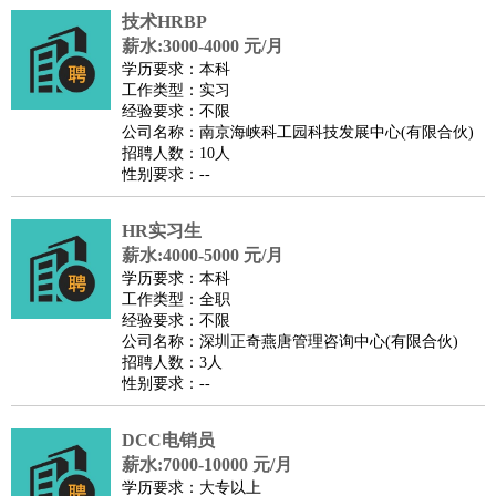
技术HRBP
译
小语种
薪水:3000-4000 元/月
医疗/药剂
：
医生
护士
药剂师
理疗师
导医
营养师
心理医生
中医
学历要求：本科
工作类型：实习
运动/健身
：
健身教练
瑜伽教练
舞蹈老师
游泳教练
台球教练
高尔夫
经验要求：不限
助理
体育解说员
体育记者
足球教练
公司名称：南京海峡科工园科技发展中心(有限合伙)
招聘人数：10人
环境保护
：
污水处理
环保检测
环境管理
环境绿化
水质检测员
性别要求：--
政府公务
：
房地产
：
房产销售
置业顾问
房产客服
房产策划
房产店员
房产中
HR实习生
介
房产内勤
房产评估师
薪水:4000-5000 元/月
学历要求：本科
建筑/装修
：
土木工程
工程监理
造价师
安全专员
项目管理
园林设计
工作类型：全职
测绘员
建筑工
装修工
经验要求：不限
公司名称：深圳正奇燕唐管理咨询中心(有限合伙)
人事/行政
：
文员
前台
秘书
人事专员
人事经理
行政助理
行政主管
招聘人数：3人
招聘专员
招聘经理
猎头顾问
培训专员
性别要求：--
高级管理
：
总监
总裁助理
副总裁
总经理
合伙人
CEO
CTO
CFO
DCC电销员
CPO
薪水:7000-10000 元/月
农林牧渔
：
养殖人员
饲养业务
农艺师
畜牧师
饲料研发
学历要求：大专以上