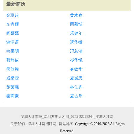
最新简历
金琪超
黄木春
车宜辉
同慕恬
阎慕嫣
乐健年
涂涵语
迟华微
哈果明
冯若清
慕静依
岑华悦
熊歆舞
令钦华
戎桑萱
麦岚思
楚茵曦
林佳卉
秦商豪
麦古岸
罗湖人才市场_深圳罗湖人才网_0755-22272244_罗湖人才网
关于我们
深圳人才网招聘网
网站地图
Copyright © 2010-2026 All Rights
Reserved.