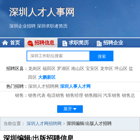
深圳人才人事网
深圳企业招聘
深圳求职者简历
首页
招聘信息
求职简历
招聘企业
招聘区县：
龙岗区
福田区
罗湖区
南山区
宝安区
龙华区
坪山区
盐
田区
大鹏新区
热门招聘：
深圳人才招聘网
深圳人事人才网
销售
：
销售代表
电话销售
销售经理
销售顾问
汽车销售
销售总
监
医药销售
网络销售
区域销售
客户经理
销售顾问
展开
市场
：
市场专员
市场经理
市场拓展
市场调研
市场策划
策划经
理
当前位置：
深圳人才网招聘网
>
深圳编辑/出版人才招聘
客服
：
客服专员
电话客服
客服经理
售后服务
客户关系
客服总
深圳编辑/出版招聘信息
监