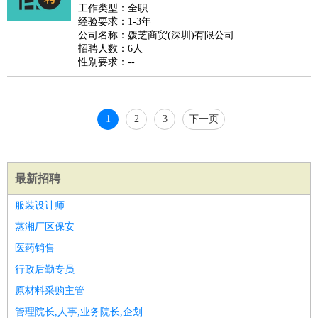
好玩职业
：
酒店试睡员
美食品尝师
旅游体验师
职业拥抱师
酒店试
工作类型：全职
经验要求：1-3年
睡员
狗粮试吃员
手模
陪跑族
网购砍价师
色彩搭配师
品
公司名称：媛芝商贸(深圳)有限公司
酒师
招聘人数：6人
性别要求：--
1
2
3
下一页
最新招聘
服装设计师
蒸湘厂区保安
医药销售
行政后勤专员
原材料采购主管
管理院长,人事,业务院长,企划