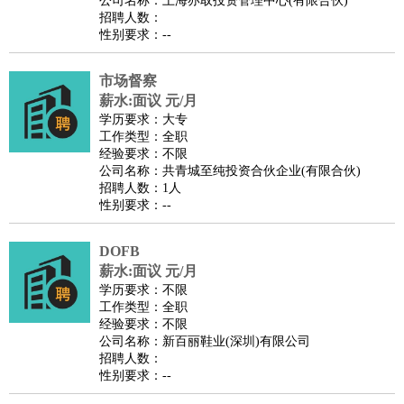
公司名称：上海亦取投资管理中心(有限合伙)
家政/安保
：
保洁
保姆
保安
月嫂
钟点工
洗衣工
护工
育婴师
送水工
招聘人数：
性别要求：--
家庭管家
物业管理
：
物业维修
物业管理
物业招商
物业经理
市场督察
淘宝/网店
：
淘宝客服
淘宝美工
淘宝店长
淘宝推广
淘宝装修
淘宝策
薪水:面议 元/月
划
淘宝模特
学历要求：大专
工作类型：全职
财务/会计
：
会计
财务
出纳
审计
税务
财务分析
成本管理
经验要求：不限
教育/培训
：
教师
公司名称：共青城至纯投资合伙企业(有限合伙)
家教
幼教
教学管理
学术研究
培训策划
课程顾问
招聘人数：1人
银行/证券
：
理财顾问
证券分析
银行柜员
拍卖师
操盘手
银行经理
信
性别要求：--
贷管理
律师/法务
：
律师
律师助理
法务专员
专利顾问
合同管理
DOFB
薪水:面议 元/月
广告/咨询
：
文案
广告制作
咨询顾问
创意总监
广告策划
会展策划
婚
学历要求：不限
礼策划
媒介策划
咨询经理
客户主管
摄影师
工作类型：全职
经验要求：不限
美术/设计
：
服装设计
平面设计
美编
家具设计
美术老师
室内设计
包
公司名称：新百丽鞋业(深圳)有限公司
装设计
动画设计
珠宝设计
店面设计
UI设计
招聘人数：
性别要求：--
编辑/出版
：
编辑
记者
出版
发行
专栏作家
排版设计
翻译/语言
：
英语翻译
日语翻译
俄语翻译
韩语翻译
法语翻译
德语翻