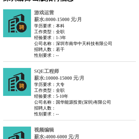
公关
：
公关员
公关经理
媒介专员
媒介经理
会展专员
游戏运营
技工/工人
：
普工
电工
木工
钳工
焊工
钣金工
锅炉工
油漆工
缝纫工
薪水:8000-15000 元/月
学历要求：本科
维修工
水暖工
车工
叉车工
手机维修
电梯工
操作工
包
工作类型：全职
装工
水泥工
钢筋工
纺织工
管道工
样衣工
装卸工
经验要求：1-3年
公司名称：深圳市南华中天科技有限公司
生产/研发
：
质量管理
生产组长
车间主任
工艺设计
生产总监
高级工
招聘人数：若干
程师
性别要求：--
机械/仪表
：
机械工程
仪器仪表
机电
版图设计
司机
：
商务司机
SQE工程师
客车司机
货车司机
出租车司机
班车司机
驾校
薪水:10000-15000 元/月
教练
带车司机
地铁司机
高铁司机
小车司机
快车司机
专
学历要求：大专
车司机
工作类型：全职
经验要求：5-10年
物流/仓储
：
快递员
仓库管理
搬运工
物流专员
物流经理
调度员
公司名称：国华能源投资(深圳)有限公司
贸易/采购
：
外贸专员
外贸经理
采购员
采购经理
商务专员
报关员
买
招聘人数：
性别要求：--
手
保险/理赔
：
保险推销
保险顾问
核保理赔
保险经纪人
保险精算师
契
视频编辑
约管理
保险内勤
薪水:4000-6000 元/月