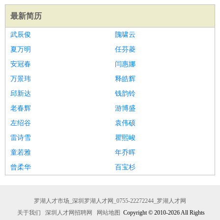
最新简历
武辰俊
隗啸云
夏万明
任芬菱
安冠春
闫惠娜
万景玮
释皓辉
邱新达
钱韵铃
老春辉
游博盛
左绍谷
袁伟硕
雷诗雪
瞿熙峻
童若雅
年乔晖
曾柔华
百宝杉
罗湖人才市场_深圳罗湖人才网_0755-22272244_罗湖人才网
关于我们
深圳人才网招聘网
网站地图
Copyright © 2010-2026 All Rights