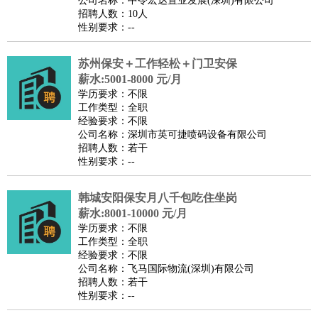
公司名称：中令宏达置业发展(深圳)有限公司
家政/安保
：
保洁
保姆
保安
月嫂
钟点工
洗衣工
护工
育婴师
送水工
招聘人数：10人
性别要求：--
家庭管家
物业管理
：
物业维修
物业管理
物业招商
物业经理
苏州保安＋工作轻松＋门卫安保
淘宝/网店
：
淘宝客服
淘宝美工
淘宝店长
淘宝推广
淘宝装修
淘宝策
薪水:5001-8000 元/月
划
淘宝模特
学历要求：不限
工作类型：全职
财务/会计
：
会计
财务
出纳
审计
税务
财务分析
成本管理
经验要求：不限
教育/培训
：
教师
公司名称：深圳市英可捷喷码设备有限公司
家教
幼教
教学管理
学术研究
培训策划
课程顾问
招聘人数：若干
银行/证券
：
理财顾问
证券分析
银行柜员
拍卖师
操盘手
银行经理
信
性别要求：--
贷管理
律师/法务
：
律师
律师助理
法务专员
专利顾问
合同管理
韩城安阳保安月八千包吃住坐岗
薪水:8001-10000 元/月
广告/咨询
：
文案
广告制作
咨询顾问
创意总监
广告策划
会展策划
婚
学历要求：不限
礼策划
媒介策划
咨询经理
客户主管
摄影师
工作类型：全职
经验要求：不限
美术/设计
：
服装设计
平面设计
美编
家具设计
美术老师
室内设计
包
公司名称：飞马国际物流(深圳)有限公司
装设计
动画设计
珠宝设计
店面设计
UI设计
招聘人数：若干
性别要求：--
编辑/出版
：
编辑
记者
出版
发行
专栏作家
排版设计
翻译/语言
：
英语翻译
日语翻译
俄语翻译
韩语翻译
法语翻译
德语翻