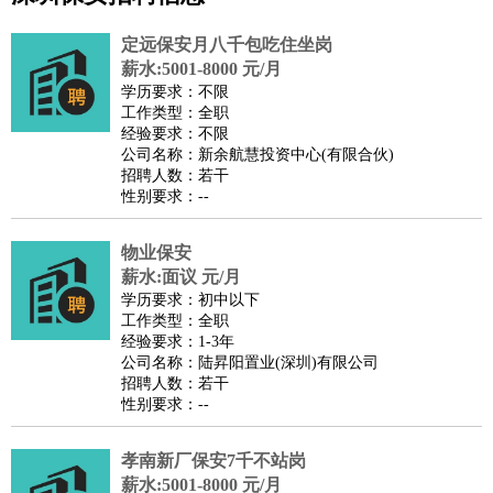
公关
：
公关员
公关经理
媒介专员
媒介经理
会展专员
定远保安月八千包吃住坐岗
技工/工人
：
普工
电工
木工
钳工
焊工
钣金工
锅炉工
油漆工
缝纫工
薪水:5001-8000 元/月
学历要求：不限
维修工
水暖工
车工
叉车工
手机维修
电梯工
操作工
包
工作类型：全职
装工
水泥工
钢筋工
纺织工
管道工
样衣工
装卸工
经验要求：不限
公司名称：新余航慧投资中心(有限合伙)
生产/研发
：
质量管理
生产组长
车间主任
工艺设计
生产总监
高级工
招聘人数：若干
程师
性别要求：--
机械/仪表
：
机械工程
仪器仪表
机电
版图设计
司机
：
商务司机
物业保安
客车司机
货车司机
出租车司机
班车司机
驾校
薪水:面议 元/月
教练
带车司机
地铁司机
高铁司机
小车司机
快车司机
专
学历要求：初中以下
车司机
工作类型：全职
经验要求：1-3年
物流/仓储
：
快递员
仓库管理
搬运工
物流专员
物流经理
调度员
公司名称：陆昇阳置业(深圳)有限公司
贸易/采购
：
外贸专员
外贸经理
采购员
采购经理
商务专员
报关员
买
招聘人数：若干
性别要求：--
手
保险/理赔
：
保险推销
保险顾问
核保理赔
保险经纪人
保险精算师
契
孝南新厂保安7千不站岗
约管理
保险内勤
薪水:5001-8000 元/月