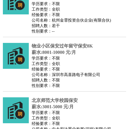
餐饮类
：
厨师
服务员
传菜员
面点师
洗碗工
后厨
杂工
学徒
咖啡
学历要求：不限
工作类型：全职
师
茶艺师
迎宾
经验要求：不限
酒店/旅游
：
酒店前台
酒店服务员
行李员
大堂经理
酒店管理
酒店管
公司名称：杭州金霏投资合伙企业(有限合伙)
招聘人数：若干
家
导游
旅游顾问
签证专员
订票员
试睡师
性别要求：--
超市/销售
：
促销导购
营业员
收银员
理货员
食品加工
品类管理
店长
美容/美发
：
发型师
美容师
化妆师
美甲师
美发助理
洗头工
美体师
物业小区保安过年留守保安8K
美容顾问
美容助理
美容店长
宠物美容
薪水:8001-10000 元/月
学历要求：不限
保健/按摩
：
按摩师
针灸推拿
足疗师
搓澡工
盲人按摩
工作类型：全职
娱乐/影视
：
礼仪
调酒师
摄影师
主持人
配音员
后期制作
场务
群众
经验要求：不限
公司名称：深圳市高喜路电子有限公司
演员
音效师
灯光师
编剧
主播
招聘人数：不限
技术开发
：
程序员
网页设计
技术专员
软件工程师
测试工程师
运维
性别要求：不限
工程师
技术支持
硬件工程师
系统工程师
通信工程师
数
北京师范大学校园保安
据工程师
前端工程师
APP开发
算法工程师
薪水:3001-5000 元/月
产品管理
：
产品经理
产品运营
产品助理
项目经理
高级产品经理
产
学历要求：不限
品实习生
SEO
工作类型：全职
经验要求：不限
电子/电气
：
无线电
电路工程
自动化
电子维修
产品工艺