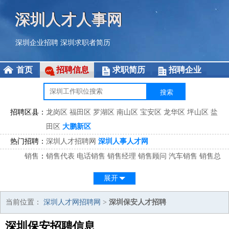
深圳人才人事网
深圳企业招聘
深圳求职者简历
首页
招聘信息
求职简历
招聘企业
招聘区县：
龙岗区
福田区
罗湖区
南山区
宝安区
龙华区
坪山区
盐
田区
大鹏新区
热门招聘：
深圳人才招聘网
深圳人事人才网
销售
：
销售代表
电话销售
销售经理
销售顾问
汽车销售
销售总
监
医药销售
网络销售
区域销售
客户经理
销售顾问
展开
市场
：
市场专员
市场经理
市场拓展
市场调研
市场策划
策划经
理
当前位置：
深圳人才网招聘网
>
深圳保安人才招聘
客服
：
客服专员
电话客服
客服经理
售后服务
客户关系
客服总
深圳保安招聘信息
监