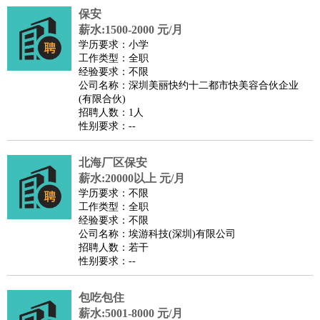
保安
译
小语种
薪水:1500-2000 元/月
医疗/药剂
：
医生
护士
药剂师
理疗师
导医
营养师
心理医生
中医
学历要求：小学
工作类型：全职
运动/健身
：
健身教练
瑜伽教练
舞蹈老师
游泳教练
台球教练
高尔夫
经验要求：不限
助理
体育解说员
体育记者
足球教练
公司名称：深圳美丽快约十二都市快美容合伙企业
(有限合伙)
环境保护
：
污水处理
环保检测
环境管理
环境绿化
水质检测员
招聘人数：1人
政府公务
：
性别要求：--
房地产
：
房产销售
置业顾问
房产客服
房产策划
房产店员
房产中
北海厂区保安
介
房产内勤
房产评估师
薪水:20000以上 元/月
建筑/装修
：
土木工程
工程监理
造价师
安全专员
项目管理
园林设计
学历要求：不限
测绘员
建筑工
装修工
工作类型：全职
经验要求：不限
人事/行政
：
文员
前台
秘书
人事专员
人事经理
行政助理
行政主管
公司名称：埃游科技(深圳)有限公司
招聘专员
招聘经理
猎头顾问
培训专员
招聘人数：若干
性别要求：--
高级管理
：
总监
总裁助理
副总裁
总经理
合伙人
CEO
CTO
CFO
CPO
包吃包住
农林牧渔
：
养殖人员
饲养业务
农艺师
畜牧师
饲料研发
薪水:5001-8000 元/月