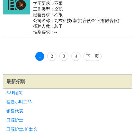
好玩职业
：
酒店试睡员
美食品尝师
旅游体验师
职业拥抱师
酒店试
学历要求：不限
工作类型：全职
睡员
狗粮试吃员
手模
陪跑族
网购砍价师
色彩搭配师
品
经验要求：不限
酒师
公司名称：九玄科技(南京)合伙企业(有限合伙)
招聘人数：若干
性别要求：--
1
2
3
4
下一页
最新招聘
SAP顾问
宿迁小时工35
销售代表
口腔护士
口腔护士,护士长