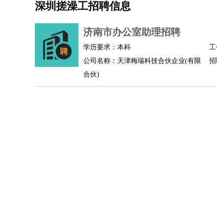
深圳搓澡工招聘信息
机械/仪表
：
机械工程
仪器仪表
机电
版图设计
司机
：
商务司机
客车司机
货车司机
出租车司机
班车
济南市办公室助理招聘
物流/仓储
：
快递员
仓库管理
搬运工
物流专员
物流经理
调
学历要求：本科
工
贸易/采购
：
外贸专员
外贸经理
采购员
采购经理
商务专员
公司名称：天津梅瑞科技合伙企业(有限
招
保险/理赔
：
保险推销
保险顾问
核保理赔
保险经纪人
保险
合伙)
餐饮类
：
厨师
服务员
传菜员
面点师
洗碗工
后厨
杂工
酒店/旅游
：
酒店前台
酒店服务员
行李员
大堂经理
酒店管
超市/销售
：
促销导购
营业员
收银员
理货员
食品加工
品类
美容/美发
：
发型师
美容师
化妆师
美甲师
美发助理
洗头工
保健/按摩
：
按摩师
针灸推拿
足疗师
搓澡工
盲人按摩
娱乐/影视
：
礼仪
调酒师
摄影师
主持人
配音员
后期制作
技术开发
：
程序员
网页设计
技术专员
软件工程师
测试工
产品管理
：
产品经理
产品运营
产品助理
项目经理
高级产
电子/电气
：
无线电
电路工程
自动化
电子维修
产品工艺
家政/安保
：
保洁
保姆
保安
月嫂
钟点工
洗衣工
护工
育婴