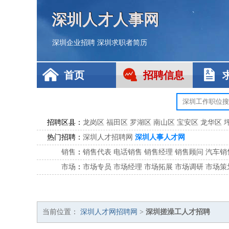
深圳人才人事网
深圳企业招聘
深圳求职者简历
首页
招聘信息
招聘区县：
龙岗区
福田区
罗湖区
南山区
宝安区
龙华区
热门招聘：
深圳人才招聘网
深圳人事人才网
销售
：
销售代表
电话销售
销售经理
销售顾问
汽车销
市场
：
市场专员
市场经理
市场拓展
市场调研
市场策
客服
：
客服专员
电话客服
客服经理
售后服务
客户关
公关
：
公关员
公关经理
媒介专员
媒介经理
会展专员
技工/工人
：
普工
电工
木工
钳工
焊工
钣金工
锅炉工
油漆
当前位置：
深圳人才网招聘网
>
深圳搓澡工人才招聘
生产/研发
：
质量管理
生产组长
车间主任
工艺设计
生产总