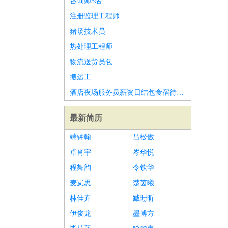
咨询师5名
注册监理工程师
猪场技术员
热处理工程师
物流送货员包
搬运工
酒店夜场服务员薪资日结包食宿待遇好
最新简历
端钟翰
吕松傲
卓肖宇
岑华悦
程舞韵
令钦华
麦岚思
楚茵曦
林佳卉
臧珊昕
伊俊龙
墨博方