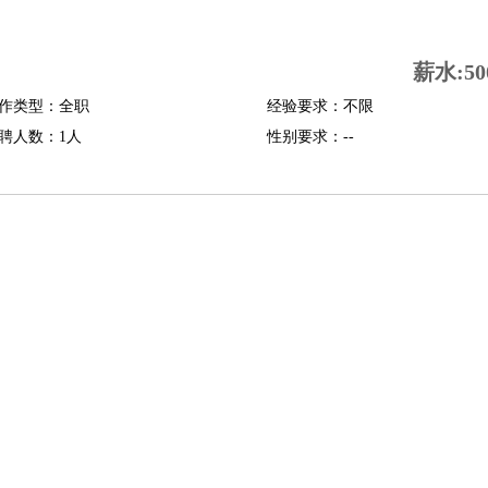
司机
驾校教练
带车司机
地铁司机
高铁司机
小车司机
快车司机
专车司机
薪水:50
度员
作类型：全职
经验要求：不限
报关员
买手
聘人数：1人
性别要求：--
精算师
契约管理
保险内勤
学徒
咖啡师
茶艺师
迎宾
理
酒店管家
导游
旅游顾问
签证专员
订票员
试睡师
管理
店长
美体师
美容顾问
美容助理
美容店长
宠物美容
场务
群众演员
音效师
灯光师
编剧
主播
程师
运维工程师
技术支持
硬件工程师
系统工程师
通信工程师
数据工程
品经理
产品实习生
SEO
师
送水工
家庭管家