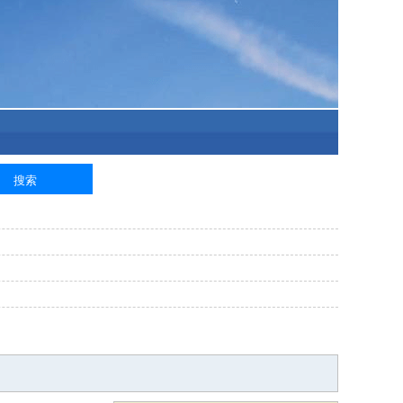
泥工
钢筋工
纺织工
管道工
样衣工
装卸工