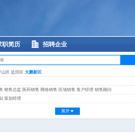
求职简历
招聘企业
坪山区
盐田区
大鹏新区
售
销售总监
医药销售
网络销售
区域销售
客户经理
销售顾问
划
策划经理
系
客服总监
展开
工
缝纫工
维修工
水暖工
车工
叉车工
手机维修
电梯工
操作工
包装工
水
监
高级工程师