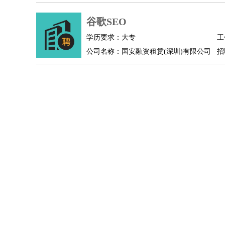
物业管理
：
物业维修
物业管理
物业招商
物业经理
淘宝/网店
：
淘宝客服
谷歌SEO
淘宝美工
淘宝店长
淘宝推广
淘宝装
财务/会计
：
会计
财务
出纳
审计
税务
财务分析
成本管理
学历要求：大专
工
教育/培训
：
教师
家教
幼教
教学管理
学术研究
培训策划
公司名称：国安融资租赁(深圳)有限公司
招
银行/证券
：
理财顾问
证券分析
银行柜员
拍卖师
操盘手
银
律师/法务
：
律师
律师助理
法务专员
专利顾问
合同管理
广告/咨询
：
文案
广告制作
咨询顾问
创意总监
广告策划
会
美术/设计
：
服装设计
平面设计
美编
家具设计
美术老师
室
编辑/出版
：
编辑
记者
出版
发行
专栏作家
排版设计
翻译/语言
：
英语翻译
日语翻译
俄语翻译
韩语翻译
法语翻
医疗/药剂
：
医生
护士
药剂师
理疗师
导医
营养师
心理医
运动/健身
：
健身教练
瑜伽教练
舞蹈老师
游泳教练
台球教
环境保护
：
污水处理
环保检测
环境管理
环境绿化
水质检
政府公务
：
房地产
：
房产销售
置业顾问
房产客服
房产策划
房产店
建筑/装修
：
土木工程
工程监理
造价师
安全专员
项目管理