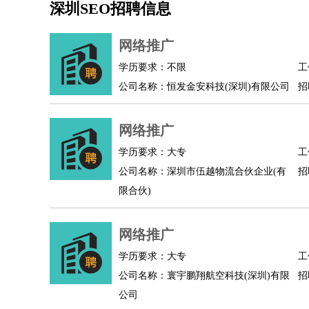
深圳SEO招聘信息
机械/仪表
：
机械工程
仪器仪表
机电
版图设计
司机
：
商务司机
客车司机
货车司机
出租车司机
班车
网络推广
物流/仓储
：
快递员
仓库管理
搬运工
物流专员
物流经理
调
学历要求：不限
工
贸易/采购
：
外贸专员
外贸经理
采购员
采购经理
商务专员
公司名称：恒发金安科技(深圳)有限公司
招
保险/理赔
：
保险推销
保险顾问
核保理赔
保险经纪人
保险
餐饮类
：
厨师
服务员
传菜员
面点师
洗碗工
后厨
杂工
网络推广
酒店/旅游
：
酒店前台
酒店服务员
行李员
大堂经理
酒店管
学历要求：大专
工
超市/销售
：
促销导购
营业员
收银员
理货员
食品加工
品类
公司名称：深圳市伍越物流合伙企业(有
招
美容/美发
：
发型师
美容师
化妆师
美甲师
美发助理
洗头工
限合伙)
保健/按摩
：
按摩师
针灸推拿
足疗师
搓澡工
盲人按摩
娱乐/影视
：
礼仪
调酒师
摄影师
主持人
配音员
后期制作
网络推广
技术开发
：
程序员
网页设计
技术专员
软件工程师
测试工
产品管理
：
产品经理
学历要求：大专
产品运营
产品助理
项目经理
高级产
工
公司名称：寰宇鹏翔航空科技(深圳)有限
招
电子/电气
：
无线电
电路工程
自动化
电子维修
产品工艺
公司
家政/安保
：
保洁
保姆
保安
月嫂
钟点工
洗衣工
护工
育婴