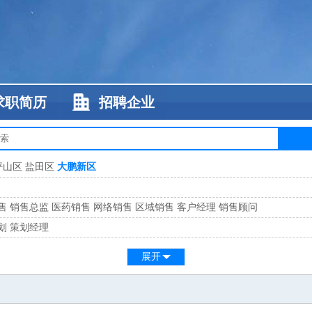
求职简历
招聘企业
坪山区
盐田区
大鹏新区
售
销售总监
医药销售
网络销售
区域销售
客户经理
销售顾问
划
策划经理
系
客服总监
展开
工
缝纫工
维修工
水暖工
车工
叉车工
手机维修
电梯工
操作工
包装工
水
监
高级工程师