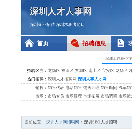
深圳人才人事网
深圳企业招聘
深圳求职者简历
首页
招聘信息
招聘区县：
龙岗区
福田区
罗湖区
南山区
宝安区
龙华区
热门招聘：
深圳人才招聘网
深圳人事人才网
销售
：
销售代表
电话销售
销售经理
销售顾问
汽车销
市场
：
市场专员
市场经理
市场拓展
市场调研
市场策
客服
：
客服专员
电话客服
客服经理
售后服务
客户关
公关
：
公关员
公关经理
媒介专员
媒介经理
会展专员
技工/工人
：
普工
电工
木工
钳工
焊工
钣金工
锅炉工
油漆
当前位置：
深圳人才网招聘网
>
深圳SEO人才招聘
生产/研发
：
质量管理
生产组长
车间主任
工艺设计
生产总