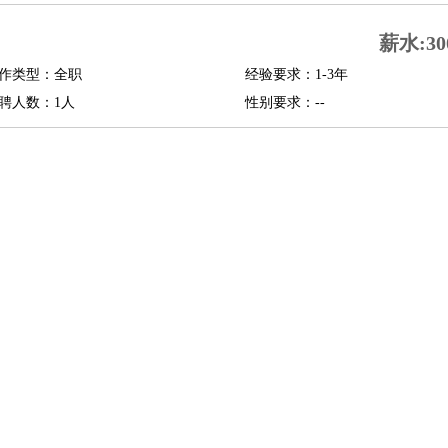
修
淘宝策划
淘宝模特
薪水:30
作类型：全职
经验要求：1-3年
课程顾问
聘人数：1人
性别要求：--
行经理
信贷管理
展策划
婚礼策划
媒介策划
咨询经理
客户主管
摄影师
内设计
包装设计
动画设计
珠宝设计
店面设计
UI设计
译
德语翻译
小语种
生
中医
练
高尔夫助理
体育解说员
体育记者
足球教练
测员
员
房产中介
房产内勤
房产评估师
园林设计
测绘员
建筑工
装修工