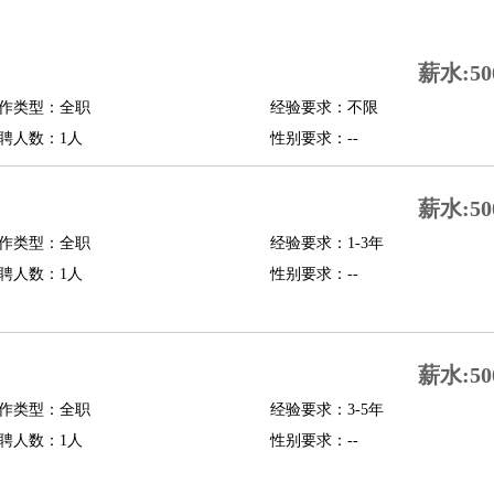
司机
驾校教练
带车司机
地铁司机
高铁司机
小车司机
快车司机
专车司机
薪水:50
度员
作类型：全职
经验要求：不限
报关员
买手
聘人数：1人
性别要求：--
精算师
契约管理
保险内勤
学徒
咖啡师
茶艺师
迎宾
薪水:50
理
酒店管家
导游
旅游顾问
签证专员
订票员
试睡师
作类型：全职
经验要求：1-3年
管理
店长
聘人数：1人
性别要求：--
美体师
美容顾问
美容助理
美容店长
宠物美容
场务
群众演员
音效师
灯光师
编剧
主播
薪水:50
程师
运维工程师
技术支持
硬件工程师
系统工程师
通信工程师
数据工程
品经理
作类型：全职
产品实习生
SEO
经验要求：3-5年
聘人数：1人
性别要求：--
师
送水工
家庭管家