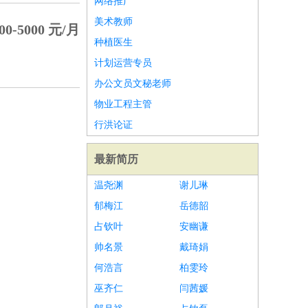
网络推广
美术教师
00-5000 元/月
种植医生
计划运营专员
办公文员文秘老师
物业工程主管
行洪论证
最新简历
温尧渊
谢儿琳
郁梅江
岳德韶
占钦叶
安幽谦
帅名景
戴琦娟
何浩言
柏雯玲
巫齐仁
闫茜媛