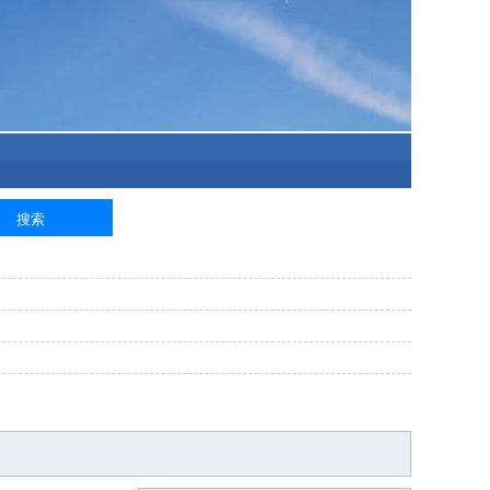
泥工
钢筋工
纺织工
管道工
样衣工
装卸工