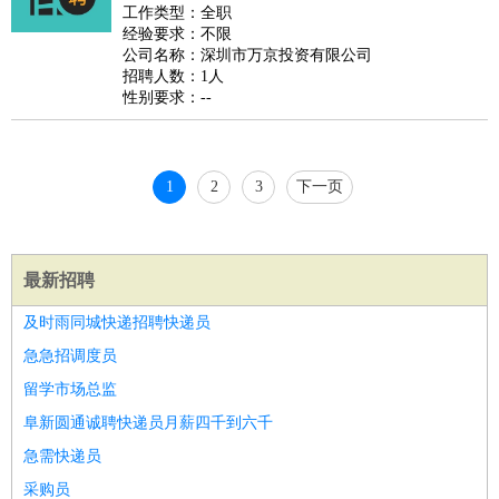
好玩职业
：
酒店试睡员
美食品尝师
旅游体验师
职业拥抱师
酒店试
工作类型：全职
经验要求：不限
睡员
狗粮试吃员
手模
陪跑族
网购砍价师
色彩搭配师
品
公司名称：深圳市万京投资有限公司
酒师
招聘人数：1人
性别要求：--
1
2
3
下一页
最新招聘
及时雨同城快递招聘快递员
急急招调度员
留学市场总监
阜新圆通诚聘快递员月薪四千到六千
急需快递员
采购员