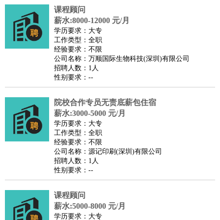
课程顾问
译
小语种
薪水:8000-12000 元/月
医疗/药剂
：
医生
护士
药剂师
理疗师
导医
营养师
心理医生
中医
学历要求：大专
工作类型：全职
运动/健身
：
健身教练
瑜伽教练
舞蹈老师
游泳教练
台球教练
高尔夫
经验要求：不限
助理
体育解说员
体育记者
足球教练
公司名称：万顺国际生物科技(深圳)有限公司
招聘人数：1人
环境保护
：
污水处理
环保检测
环境管理
环境绿化
水质检测员
性别要求：--
政府公务
：
房地产
：
房产销售
置业顾问
房产客服
房产策划
房产店员
房产中
院校合作专员无责底薪包住宿
介
房产内勤
房产评估师
薪水:3000-5000 元/月
学历要求：大专
建筑/装修
：
土木工程
工程监理
造价师
安全专员
项目管理
园林设计
工作类型：全职
测绘员
建筑工
装修工
经验要求：不限
公司名称：源记印刷(深圳)有限公司
人事/行政
：
文员
前台
秘书
人事专员
人事经理
行政助理
行政主管
招聘人数：1人
招聘专员
招聘经理
猎头顾问
培训专员
性别要求：--
高级管理
：
总监
总裁助理
副总裁
总经理
合伙人
CEO
CTO
CFO
课程顾问
CPO
薪水:5000-8000 元/月
农林牧渔
：
养殖人员
饲养业务
农艺师
畜牧师
饲料研发
学历要求：大专