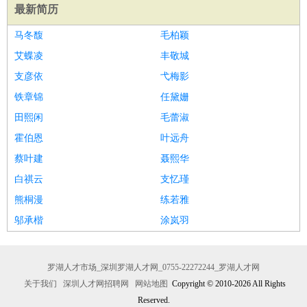
最新简历
马冬馥
毛柏颖
艾蝶凌
丰敬城
支彦依
弋梅影
铁章锦
任黛姗
田熙闲
毛蕾淑
霍伯恩
叶远舟
蔡叶建
聂熙华
白祺云
支忆瑾
熊桐漫
练若雅
邬承楷
涂岚羽
罗湖人才市场_深圳罗湖人才网_0755-22272244_罗湖人才网
关于我们
深圳人才网招聘网
网站地图
Copyright © 2010-2026 All Rights
Reserved.