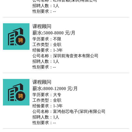
公司名称：旺纬音箱(深圳)有限公司
家政/安保
：
保洁
保姆
保安
月嫂
钟点工
洗衣工
护工
育婴师
送水工
招聘人数：1人
性别要求：--
家庭管家
物业管理
：
物业维修
物业管理
物业招商
物业经理
课程顾问
淘宝/网店
：
淘宝客服
淘宝美工
淘宝店长
淘宝推广
淘宝装修
淘宝策
薪水:5000-8000 元/月
划
淘宝模特
学历要求：不限
工作类型：全职
财务/会计
：
会计
财务
出纳
审计
税务
财务分析
成本管理
经验要求：1-3年
教育/培训
：
教师
公司名称：深圳前海壹资本有限公司
家教
幼教
教学管理
学术研究
培训策划
课程顾问
招聘人数：1人
银行/证券
：
理财顾问
证券分析
银行柜员
拍卖师
操盘手
银行经理
信
性别要求：--
贷管理
律师/法务
：
律师
律师助理
法务专员
专利顾问
合同管理
课程顾问
薪水:8000-12000 元/月
广告/咨询
：
文案
广告制作
咨询顾问
创意总监
广告策划
会展策划
婚
学历要求：大专
礼策划
媒介策划
咨询经理
客户主管
摄影师
工作类型：全职
经验要求：1-3年
美术/设计
：
服装设计
平面设计
美编
家具设计
美术老师
室内设计
包
公司名称：富鸿创芯电子(深圳)有限公司
装设计
动画设计
珠宝设计
店面设计
UI设计
招聘人数：1人
性别要求：--
编辑/出版
：
编辑
记者
出版
发行
专栏作家
排版设计
翻译/语言
：
英语翻译
日语翻译
俄语翻译
韩语翻译
法语翻译
德语翻