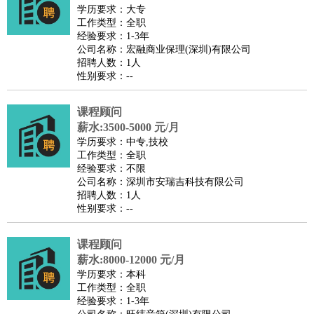
餐饮类
：
厨师
服务员
传菜员
面点师
洗碗工
后厨
杂工
学徒
咖啡
学历要求：大专
工作类型：全职
师
茶艺师
迎宾
经验要求：1-3年
酒店/旅游
：
酒店前台
酒店服务员
行李员
大堂经理
酒店管理
酒店管
公司名称：宏融商业保理(深圳)有限公司
招聘人数：1人
家
导游
旅游顾问
签证专员
订票员
试睡师
性别要求：--
超市/销售
：
促销导购
营业员
收银员
理货员
食品加工
品类管理
店长
美容/美发
：
发型师
美容师
化妆师
美甲师
美发助理
洗头工
美体师
课程顾问
美容顾问
美容助理
美容店长
宠物美容
薪水:3500-5000 元/月
学历要求：中专,技校
保健/按摩
：
按摩师
针灸推拿
足疗师
搓澡工
盲人按摩
工作类型：全职
娱乐/影视
：
礼仪
调酒师
摄影师
主持人
配音员
后期制作
场务
群众
经验要求：不限
公司名称：深圳市安瑞吉科技有限公司
演员
音效师
灯光师
编剧
主播
招聘人数：1人
技术开发
：
程序员
网页设计
技术专员
软件工程师
测试工程师
运维
性别要求：--
工程师
技术支持
硬件工程师
系统工程师
通信工程师
数
课程顾问
据工程师
前端工程师
APP开发
算法工程师
薪水:8000-12000 元/月
产品管理
：
产品经理
产品运营
产品助理
项目经理
高级产品经理
产
学历要求：本科
品实习生
SEO
工作类型：全职
经验要求：1-3年
电子/电气
：
无线电
电路工程
自动化
电子维修
产品工艺