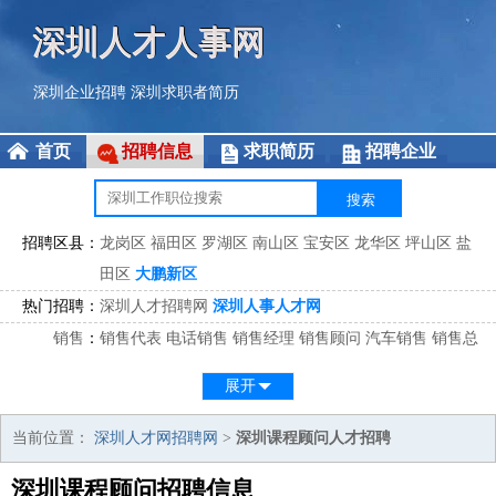
深圳人才人事网
深圳企业招聘
深圳求职者简历
首页
招聘信息
求职简历
招聘企业
招聘区县：
龙岗区
福田区
罗湖区
南山区
宝安区
龙华区
坪山区
盐
田区
大鹏新区
热门招聘：
深圳人才招聘网
深圳人事人才网
销售
：
销售代表
电话销售
销售经理
销售顾问
汽车销售
销售总
监
医药销售
网络销售
区域销售
客户经理
销售顾问
展开
市场
：
市场专员
市场经理
市场拓展
市场调研
市场策划
策划经
理
当前位置：
深圳人才网招聘网
>
深圳课程顾问人才招聘
客服
：
客服专员
电话客服
客服经理
售后服务
客户关系
客服总
深圳课程顾问招聘信息
监