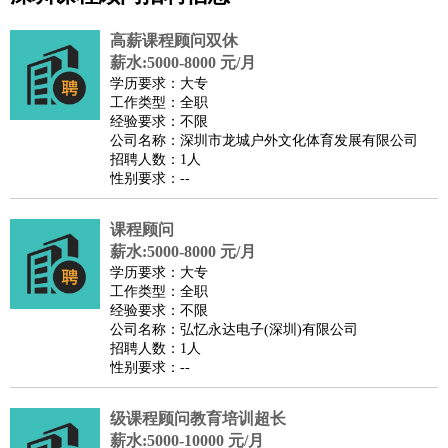
公关
：
公关员
公关经理
媒介专员
媒介经理
会展专员
高薪课程顾问双休
技工/工人
：
普工
电工
木工
钳工
焊工
钣金工
锅炉工
油漆工
缝纫工
薪水:5000-8000 元/月
学历要求：大专
维修工
水暖工
车工
叉车工
手机维修
电梯工
操作工
包
工作类型：全职
装工
水泥工
钢筋工
纺织工
管道工
样衣工
装卸工
经验要求：不限
公司名称：深圳市龙城户外文化体育发展有限公司
生产/研发
：
质量管理
生产组长
车间主任
工艺设计
生产总监
高级工
招聘人数：1人
程师
性别要求：--
机械/仪表
：
机械工程
仪器仪表
机电
版图设计
司机
：
商务司机
课程顾问
客车司机
货车司机
出租车司机
班车司机
驾校
薪水:5000-8000 元/月
教练
带车司机
地铁司机
高铁司机
小车司机
快车司机
专
学历要求：大专
车司机
工作类型：全职
经验要求：不限
物流/仓储
：
快递员
仓库管理
搬运工
物流专员
物流经理
调度员
公司名称：弘忆永达电子(深圳)有限公司
贸易/采购
：
外贸专员
外贸经理
采购员
采购经理
商务专员
报关员
买
招聘人数：1人
性别要求：--
手
保险/理赔
：
保险推销
保险顾问
核保理赔
保险经纪人
保险精算师
契
级课程顾问教育培训超长
约管理
保险内勤
薪水:5000-10000 元/月