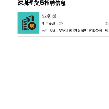
深圳理货员招聘信息
机械/仪表
：
机械工程
仪器仪表
机电
版图设计
司机
：
商务司机
客车司机
货车司机
出租车司机
班车
业务员
物流/仓储
：
快递员
仓库管理
搬运工
物流专员
物流经理
调
学历要求：高中
工
贸易/采购
：
外贸专员
外贸经理
采购员
采购经理
商务专员
公司名称：皇家金融控股(深圳)有限公司
招
保险/理赔
：
保险推销
保险顾问
核保理赔
保险经纪人
保险
餐饮类
：
厨师
服务员
传菜员
面点师
洗碗工
后厨
杂工
酒店/旅游
：
酒店前台
酒店服务员
行李员
大堂经理
酒店管
超市/销售
：
促销导购
营业员
收银员
理货员
食品加工
品类
美容/美发
：
发型师
美容师
化妆师
美甲师
美发助理
洗头工
保健/按摩
：
按摩师
针灸推拿
足疗师
搓澡工
盲人按摩
娱乐/影视
：
礼仪
调酒师
摄影师
主持人
配音员
后期制作
技术开发
：
程序员
网页设计
技术专员
软件工程师
测试工
产品管理
：
产品经理
产品运营
产品助理
项目经理
高级产
电子/电气
：
无线电
电路工程
自动化
电子维修
产品工艺
家政/安保
：
保洁
保姆
保安
月嫂
钟点工
洗衣工
护工
育婴