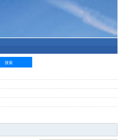
泥工
钢筋工
纺织工
管道工
样衣工
装卸工