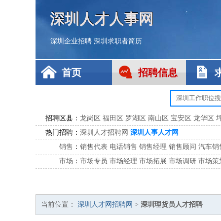
深圳人才人事网
深圳企业招聘
深圳求职者简历
首页
招聘信息
招聘区县：
龙岗区
福田区
罗湖区
南山区
宝安区
龙华区
热门招聘：
深圳人才招聘网
深圳人事人才网
销售
：
销售代表
电话销售
销售经理
销售顾问
汽车销
市场
：
市场专员
市场经理
市场拓展
市场调研
市场策
客服
：
客服专员
电话客服
客服经理
售后服务
客户关
公关
：
公关员
公关经理
媒介专员
媒介经理
会展专员
技工/工人
：
普工
电工
木工
钳工
焊工
钣金工
锅炉工
油漆
当前位置：
深圳人才网招聘网
>
深圳理货员人才招聘
生产/研发
：
质量管理
生产组长
车间主任
工艺设计
生产总