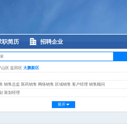
求职简历
招聘企业
坪山区
盐田区
大鹏新区
售
销售总监
医药销售
网络销售
区域销售
客户经理
销售顾问
划
策划经理
系
客服总监
展开
工
缝纫工
维修工
水暖工
车工
叉车工
手机维修
电梯工
操作工
包装工
水
监
高级工程师