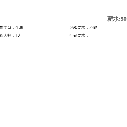
司机
驾校教练
带车司机
地铁司机
高铁司机
小车司机
快车司机
专车司机
薪水:50
度员
作类型：全职
经验要求：不限
报关员
买手
聘人数：1人
性别要求：--
精算师
契约管理
保险内勤
学徒
咖啡师
茶艺师
迎宾
理
酒店管家
导游
旅游顾问
签证专员
订票员
试睡师
管理
店长
美体师
美容顾问
美容助理
美容店长
宠物美容
场务
群众演员
音效师
灯光师
编剧
主播
程师
运维工程师
技术支持
硬件工程师
系统工程师
通信工程师
数据工程
品经理
产品实习生
SEO
师
送水工
家庭管家