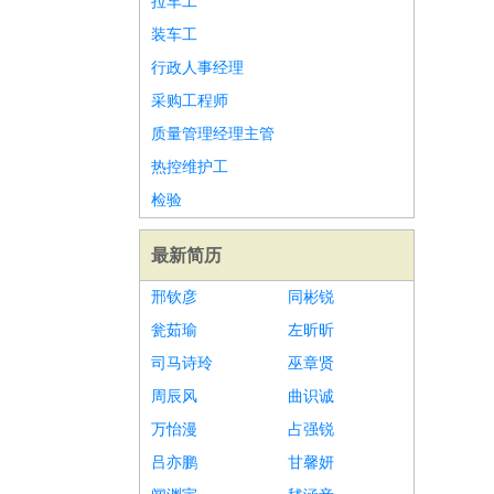
拉车工
装车工
行政人事经理
采购工程师
质量管理经理主管
热控维护工
检验
最新简历
邢钦彦
同彬锐
瓮茹瑜
左昕昕
司马诗玲
巫章贤
周辰风
曲识诚
万怡漫
占强锐
吕亦鹏
甘馨妍