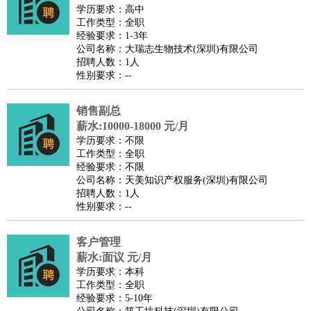
餐饮类
：
厨师
服务员
传菜员
面点师
洗碗工
后厨
杂工
学徒
咖啡
学历要求：高中
工作类型：全职
师
茶艺师
迎宾
经验要求：1-3年
酒店/旅游
：
酒店前台
酒店服务员
行李员
大堂经理
酒店管理
酒店管
公司名称：大瑞志生物技术(深圳)有限公司
招聘人数：1人
家
导游
旅游顾问
签证专员
订票员
试睡师
性别要求：--
超市/销售
：
促销导购
营业员
收银员
理货员
食品加工
品类管理
店长
美容/美发
：
发型师
美容师
化妆师
美甲师
美发助理
洗头工
美体师
销售副总
美容顾问
美容助理
美容店长
宠物美容
薪水:10000-18000 元/月
学历要求：不限
保健/按摩
：
按摩师
针灸推拿
足疗师
搓澡工
盲人按摩
工作类型：全职
娱乐/影视
：
礼仪
调酒师
摄影师
主持人
配音员
后期制作
场务
群众
经验要求：不限
公司名称：天美知识产权服务(深圳)有限公司
演员
音效师
灯光师
编剧
主播
招聘人数：1人
技术开发
：
程序员
网页设计
技术专员
软件工程师
测试工程师
运维
性别要求：--
工程师
技术支持
硬件工程师
系统工程师
通信工程师
数
客户管理
据工程师
前端工程师
APP开发
算法工程师
薪水:面议 元/月
产品管理
：
产品经理
产品运营
产品助理
项目经理
高级产品经理
产
学历要求：本科
品实习生
SEO
工作类型：全职
经验要求：5-10年
电子/电气
：
无线电
电路工程
自动化
电子维修
产品工艺