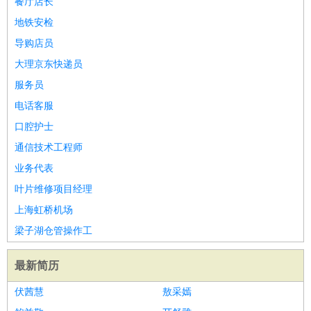
餐厅店长
译
小语种
地铁安检
医疗/药剂
：
医生
护士
药剂师
理疗师
导医
营养师
心理医生
中医
导购店员
运动/健身
：
健身教练
瑜伽教练
舞蹈老师
游泳教练
台球教练
高尔夫
大理京东快递员
助理
体育解说员
体育记者
足球教练
服务员
环境保护
：
污水处理
环保检测
环境管理
环境绿化
水质检测员
电话客服
政府公务
：
口腔护士
房地产
：
房产销售
置业顾问
房产客服
房产策划
房产店员
房产中
通信技术工程师
介
房产内勤
房产评估师
业务代表
建筑/装修
：
土木工程
工程监理
造价师
安全专员
项目管理
园林设计
叶片维修项目经理
测绘员
建筑工
装修工
上海虹桥机场
人事/行政
：
文员
前台
秘书
人事专员
人事经理
行政助理
行政主管
梁子湖仓管操作工
招聘专员
招聘经理
猎头顾问
培训专员
高级管理
：
总监
总裁助理
副总裁
总经理
合伙人
CEO
CTO
CFO
最新简历
CPO
伏茜慧
敖采嫣
农林牧渔
：
养殖人员
饲养业务
农艺师
畜牧师
饲料研发