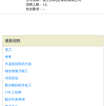
公司名称：筷工坊科技(深圳)有限公司
家政/安保
：
保洁
保姆
保安
月嫂
钟点工
洗衣工
护工
育婴师
送水工
招聘人数：1人
性别要求：--
家庭管家
物业管理
：
物业维修
物业管理
物业招商
物业经理
淘宝/网店
：
淘宝客服
淘宝美工
淘宝店长
淘宝推广
淘宝装修
淘宝策
划
淘宝模特
财务/会计
：
会计
财务
出纳
审计
税务
财务分析
成本管理
最新招聘
教育/培训
：
教师
家教
幼教
教学管理
学术研究
培训策划
课程顾问
美工
银行/证券
：
理财顾问
证券分析
银行柜员
拍卖师
操盘手
银行经理
信
销售
贷管理
市县医院医药代表
律师/法务
：
律师
律师助理
法务专员
专利顾问
合同管理
物业维修万能工
广告/咨询
：
文案
广告制作
咨询顾问
创意总监
广告策划
会展策划
婚
培训策划
礼策划
媒介策划
咨询经理
客户主管
摄影师
数控雕刻机学徒工
美术/设计
：
服装设计
平面设计
美编
家具设计
美术老师
室内设计
包
装设计
动画设计
珠宝设计
店面设计
UI设计
CNC工程师
编辑/出版
：
编辑
记者
出版
发行
专栏作家
排版设计
数控车床师傅
翻译/语言
：
英语翻译
日语翻译
俄语翻译
韩语翻译
法语翻译
德语翻