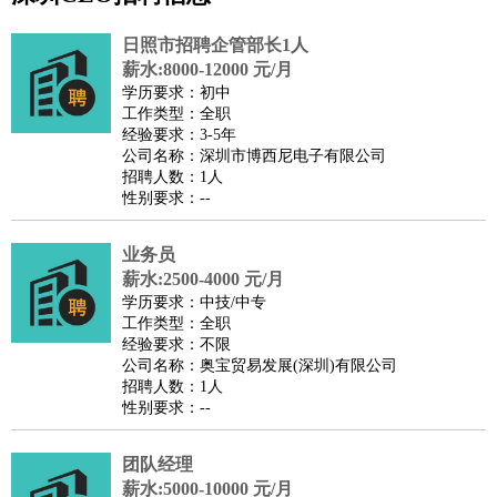
公关
：
公关员
公关经理
媒介专员
媒介经理
会展专员
日照市招聘企管部长1人
技工/工人
：
普工
电工
木工
钳工
焊工
钣金工
锅炉工
油漆工
缝纫工
薪水:8000-12000 元/月
学历要求：初中
维修工
水暖工
车工
叉车工
手机维修
电梯工
操作工
包
工作类型：全职
装工
水泥工
钢筋工
纺织工
管道工
样衣工
装卸工
经验要求：3-5年
公司名称：深圳市博西尼电子有限公司
生产/研发
：
质量管理
生产组长
车间主任
工艺设计
生产总监
高级工
招聘人数：1人
程师
性别要求：--
机械/仪表
：
机械工程
仪器仪表
机电
版图设计
司机
：
商务司机
业务员
客车司机
货车司机
出租车司机
班车司机
驾校
薪水:2500-4000 元/月
教练
带车司机
地铁司机
高铁司机
小车司机
快车司机
专
学历要求：中技/中专
车司机
工作类型：全职
经验要求：不限
物流/仓储
：
快递员
仓库管理
搬运工
物流专员
物流经理
调度员
公司名称：奥宝贸易发展(深圳)有限公司
贸易/采购
：
外贸专员
外贸经理
采购员
采购经理
商务专员
报关员
买
招聘人数：1人
性别要求：--
手
保险/理赔
：
保险推销
保险顾问
核保理赔
保险经纪人
保险精算师
契
团队经理
约管理
保险内勤
薪水:5000-10000 元/月