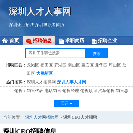
深圳人才人事网
深圳企业招聘
深圳求职者简历
首页
招聘信息
求职简历
招聘企业
招聘区县：
龙岗区
福田区
罗湖区
南山区
宝安区
龙华区
坪山区
盐
田区
大鹏新区
热门招聘：
深圳人才招聘网
深圳人事人才网
销售
：
销售代表
电话销售
销售经理
销售顾问
汽车销售
销售总
监
医药销售
网络销售
区域销售
客户经理
销售顾问
展开
市场
：
市场专员
市场经理
市场拓展
市场调研
市场策划
策划经
理
当前位置：
深圳人才网招聘网
>
深圳CEO人才招聘
客服
：
客服专员
电话客服
客服经理
售后服务
客户关系
客服总
深圳CEO招聘信息
监