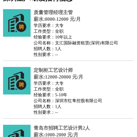
公关
：
公关员
公关经理
媒介专员
媒介经理
会展专员
质量管理经理主管
技工/工人
：
普工
电工
木工
钳工
焊工
钣金工
锅炉工
油漆工
缝纫工
薪水:8000-12000 元/月
学历要求：大专
维修工
水暖工
车工
叉车工
手机维修
电梯工
操作工
包
工作类型：全职
装工
水泥工
钢筋工
纺织工
管道工
样衣工
装卸工
经验要求：10年以上
公司名称：文汇国际融资租赁(深圳)有限公司
生产/研发
：
质量管理
生产组长
车间主任
工艺设计
生产总监
高级工
招聘人数：1人
程师
性别要求：--
机械/仪表
：
机械工程
仪器仪表
机电
版图设计
司机
：
商务司机
定制柜工艺设计师
客车司机
货车司机
出租车司机
班车司机
驾校
薪水:12000-20000 元/月
教练
带车司机
地铁司机
高铁司机
小车司机
快车司机
专
学历要求：大专
车司机
工作类型：全职
经验要求：5-10年
物流/仓储
：
快递员
仓库管理
搬运工
物流专员
物流经理
调度员
公司名称：深圳市红隼控股有限公司
贸易/采购
：
外贸专员
外贸经理
采购员
采购经理
商务专员
报关员
买
招聘人数：1人
性别要求：--
手
保险/理赔
：
保险推销
保险顾问
核保理赔
保险经纪人
保险精算师
契
青岛市招聘工艺设计男2人
约管理
保险内勤
薪水:1000-2000 元/月