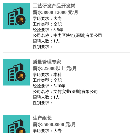
工艺研发产品开发岗
译
小语种
薪水:8000-12000 元/月
医疗/药剂
：
医生
护士
药剂师
理疗师
导医
营养师
心理医生
中医
学历要求：大专
工作类型：全职
运动/健身
：
健身教练
瑜伽教练
舞蹈老师
游泳教练
台球教练
高尔夫
经验要求：3-5年
助理
体育解说员
体育记者
足球教练
公司名称：中尚区块链(深圳)有限公司
招聘人数：1人
环境保护
：
污水处理
环保检测
环境管理
环境绿化
水质检测员
性别要求：--
政府公务
：
房地产
：
房产销售
置业顾问
房产客服
房产策划
房产店员
房产中
质量管理专家
介
房产内勤
房产评估师
薪水:25000以上 元/月
学历要求：本科
建筑/装修
：
土木工程
工程监理
造价师
安全专员
项目管理
园林设计
工作类型：全职
测绘员
建筑工
装修工
经验要求：5-10年
公司名称：文竹实业(深圳)有限公司
人事/行政
：
文员
前台
秘书
人事专员
人事经理
行政助理
行政主管
招聘人数：1人
招聘专员
招聘经理
猎头顾问
培训专员
性别要求：--
高级管理
：
总监
总裁助理
副总裁
总经理
合伙人
CEO
CTO
CFO
生产组长
CPO
薪水:5000-8000 元/月
农林牧渔
：
养殖人员
饲养业务
农艺师
畜牧师
饲料研发
学历要求：大专