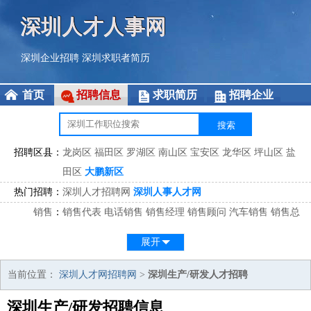
深圳人才人事网
深圳企业招聘
深圳求职者简历
首页
招聘信息
求职简历
招聘企业
招聘区县：
龙岗区
福田区
罗湖区
南山区
宝安区
龙华区
坪山区
盐
田区
大鹏新区
热门招聘：
深圳人才招聘网
深圳人事人才网
销售
：
销售代表
电话销售
销售经理
销售顾问
汽车销售
销售总
监
医药销售
网络销售
区域销售
客户经理
销售顾问
展开
市场
：
市场专员
市场经理
市场拓展
市场调研
市场策划
策划经
理
当前位置：
深圳人才网招聘网
>
深圳生产/研发人才招聘
客服
：
客服专员
电话客服
客服经理
售后服务
客户关系
客服总
深圳生产/研发招聘信息
监