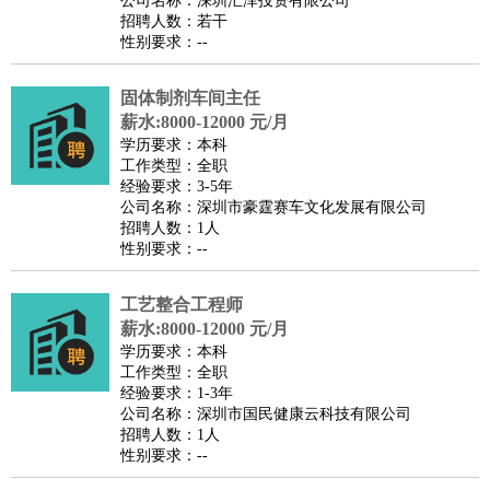
公司名称：深圳汇泽投资有限公司
家政/安保
：
保洁
保姆
保安
月嫂
钟点工
洗衣工
护工
育婴师
送水工
招聘人数：若干
性别要求：--
家庭管家
物业管理
：
物业维修
物业管理
物业招商
物业经理
固体制剂车间主任
淘宝/网店
：
淘宝客服
淘宝美工
淘宝店长
淘宝推广
淘宝装修
淘宝策
薪水:8000-12000 元/月
划
淘宝模特
学历要求：本科
工作类型：全职
财务/会计
：
会计
财务
出纳
审计
税务
财务分析
成本管理
经验要求：3-5年
教育/培训
：
教师
公司名称：深圳市豪霆赛车文化发展有限公司
家教
幼教
教学管理
学术研究
培训策划
课程顾问
招聘人数：1人
银行/证券
：
理财顾问
证券分析
银行柜员
拍卖师
操盘手
银行经理
信
性别要求：--
贷管理
律师/法务
：
律师
律师助理
法务专员
专利顾问
合同管理
工艺整合工程师
薪水:8000-12000 元/月
广告/咨询
：
文案
广告制作
咨询顾问
创意总监
广告策划
会展策划
婚
学历要求：本科
礼策划
媒介策划
咨询经理
客户主管
摄影师
工作类型：全职
经验要求：1-3年
美术/设计
：
服装设计
平面设计
美编
家具设计
美术老师
室内设计
包
公司名称：深圳市国民健康云科技有限公司
装设计
动画设计
珠宝设计
店面设计
UI设计
招聘人数：1人
性别要求：--
编辑/出版
：
编辑
记者
出版
发行
专栏作家
排版设计
翻译/语言
：
英语翻译
日语翻译
俄语翻译
韩语翻译
法语翻译
德语翻