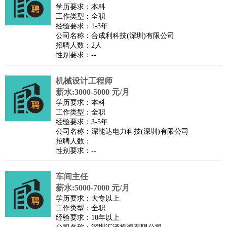
餐饮类
：
厨师
服务员
传菜员
面点师
洗碗工
后厨
杂工
学徒
咖啡
学历要求：本科
工作类型：全职
师
茶艺师
迎宾
经验要求：1-3年
酒店/旅游
：
酒店前台
酒店服务员
行李员
大堂经理
酒店管理
酒店管
公司名称：合成利科技(深圳)有限公司
招聘人数：2人
家
导游
旅游顾问
签证专员
订票员
试睡师
性别要求：--
超市/销售
：
促销导购
营业员
收银员
理货员
食品加工
品类管理
店长
美容/美发
：
发型师
美容师
化妆师
美甲师
美发助理
洗头工
美体师
机械设计工程师
美容顾问
美容助理
美容店长
宠物美容
薪水:3000-5000 元/月
学历要求：本科
保健/按摩
：
按摩师
针灸推拿
足疗师
搓澡工
盲人按摩
工作类型：全职
娱乐/影视
：
礼仪
调酒师
摄影师
主持人
配音员
后期制作
场务
群众
经验要求：3-5年
公司名称：深能达电力科技(深圳)有限公司
演员
音效师
灯光师
编剧
主播
招聘人数：
技术开发
：
程序员
网页设计
技术专员
软件工程师
测试工程师
运维
性别要求：--
工程师
技术支持
硬件工程师
系统工程师
通信工程师
数
车间主任
据工程师
前端工程师
APP开发
算法工程师
薪水:5000-7000 元/月
产品管理
：
产品经理
产品运营
产品助理
项目经理
高级产品经理
产
学历要求：大专以上
品实习生
SEO
工作类型：全职
经验要求：10年以上
电子/电气
：
无线电
电路工程
自动化
电子维修
产品工艺