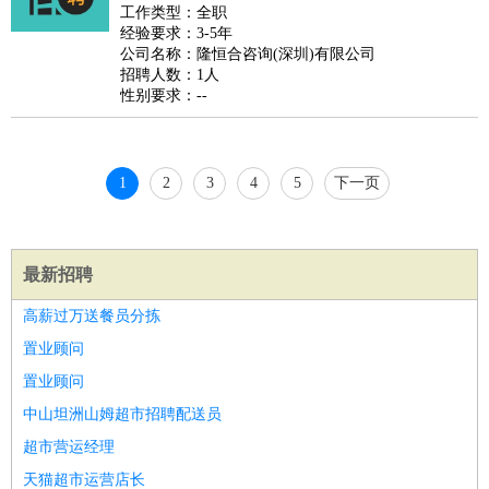
好玩职业
：
酒店试睡员
美食品尝师
旅游体验师
职业拥抱师
酒店试
工作类型：全职
经验要求：3-5年
睡员
狗粮试吃员
手模
陪跑族
网购砍价师
色彩搭配师
品
公司名称：隆恒合咨询(深圳)有限公司
酒师
招聘人数：1人
性别要求：--
1
2
3
4
5
下一页
最新招聘
高薪过万送餐员分拣
置业顾问
置业顾问
中山坦洲山姆超市招聘配送员
超市营运经理
天猫超市运营店长