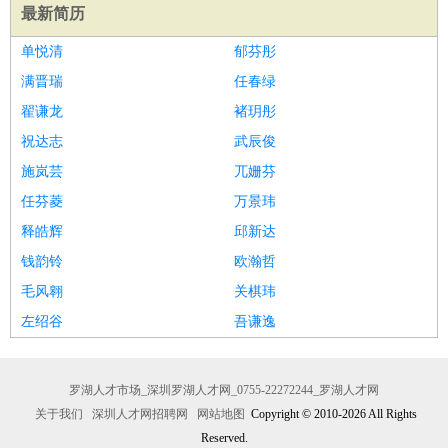
最新简历
单悦清
郁芬彤
满晋瑞
任春绿
翟谦龙
褚玥彤
祝达志
武辰俊
施岚芸
兀姗芬
任芬菱
万景玮
释皓辉
邱新达
钱韵铃
欧瀚哲
毛风翱
关棋玮
左绍谷
吾谦逸
罗湖人才市场_深圳罗湖人才网_0755-22272244_罗湖人才网
关于我们
深圳人才网招聘网
网站地图
Copyright © 2010-2026 All Rights
Reserved.