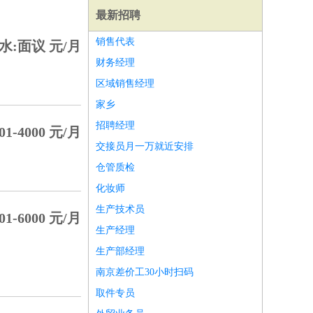
最新招聘
销售代表
水:面议 元/月
财务经理
区域销售经理
家乡
招聘经理
01-4000 元/月
交接员月一万就近安排
仓管质检
化妆师
生产技术员
01-6000 元/月
生产经理
师
前端工程师
APP开发
算法工程师
生产部经理
南京差价工30小时扫码
取件专员