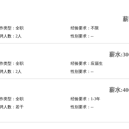
司机
驾校教练
带车司机
地铁司机
高铁司机
小车司机
快车司机
专车司机
薪
度员
作类型：全职
经验要求：不限
报关员
买手
聘人数：2人
性别要求：--
精算师
契约管理
保险内勤
学徒
咖啡师
茶艺师
迎宾
薪水:30
理
酒店管家
导游
旅游顾问
签证专员
订票员
试睡师
作类型：全职
经验要求：应届生
管理
店长
聘人数：2人
性别要求：--
美体师
美容顾问
美容助理
美容店长
宠物美容
薪水:40
场务
群众演员
音效师
灯光师
编剧
主播
程师
运维工程师
技术支持
硬件工程师
系统工程师
通信工程师
数据工程
作类型：全职
经验要求：1-3年
品经理
聘人数：若干
产品实习生
SEO
性别要求：--
师
送水工
家庭管家