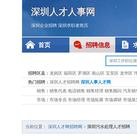
深圳人才人事网
深圳企业招聘
深圳求职者简历
首页
招聘信息
招聘区县：
龙岗区
福田区
罗湖区
南山区
宝安区
龙华区
热门招聘：
深圳人才招聘网
深圳人事人才网
销售
：
销售代表
电话销售
销售经理
销售顾问
汽车销
市场
：
市场专员
市场经理
市场拓展
市场调研
市场策
客服
：
客服专员
电话客服
客服经理
售后服务
客户关
公关
：
公关员
公关经理
媒介专员
媒介经理
会展专员
技工/工人
：
普工
电工
木工
钳工
焊工
钣金工
锅炉工
油漆
当前位置：
深圳人才网招聘网
>
深圳污水处理人才招聘
生产/研发
：
质量管理
生产组长
车间主任
工艺设计
生产总