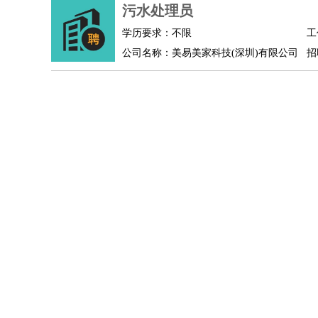
物业管理
：
物业维修
物业管理
物业招商
物业经理
污水处理员
淘宝/网店
：
淘宝客服
淘宝美工
淘宝店长
淘宝推广
淘宝装
学历要求：不限
工
财务/会计
：
会计
财务
出纳
审计
税务
财务分析
成本管理
公司名称：美易美家科技(深圳)有限公司
招
教育/培训
：
教师
家教
幼教
教学管理
学术研究
培训策划
银行/证券
：
理财顾问
证券分析
银行柜员
拍卖师
操盘手
银
律师/法务
：
律师
律师助理
法务专员
专利顾问
合同管理
广告/咨询
：
文案
广告制作
咨询顾问
创意总监
广告策划
会
美术/设计
：
服装设计
平面设计
美编
家具设计
美术老师
室
编辑/出版
：
编辑
记者
出版
发行
专栏作家
排版设计
翻译/语言
：
英语翻译
日语翻译
俄语翻译
韩语翻译
法语翻
医疗/药剂
：
医生
护士
药剂师
理疗师
导医
营养师
心理医
运动/健身
：
健身教练
瑜伽教练
舞蹈老师
游泳教练
台球教
环境保护
：
污水处理
环保检测
环境管理
环境绿化
水质检
政府公务
：
房地产
：
房产销售
置业顾问
房产客服
房产策划
房产店
建筑/装修
：
土木工程
工程监理
造价师
安全专员
项目管理