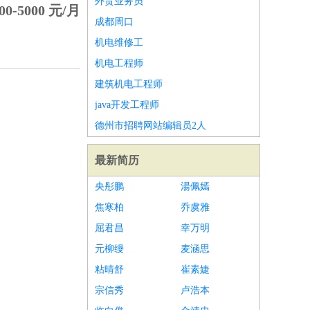
外贸业务员
00-5000 元/月
成都周口
机电维修工
机电工程师
建筑机电工程师
java开发工程师
德州市招聘网站编辑员2人
最新简历
央彤鹏
湯佩嫣
焦寒柏
乔虞雅
屈君昌
幸万明
元柳缦
麦涵思
粘晴舒
崔素婕
宗信秀
卢浩本