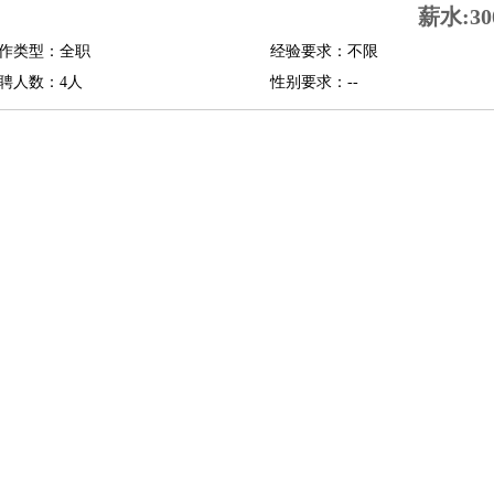
薪水:30
修
淘宝策划
淘宝模特
作类型：全职
经验要求：不限
聘人数：4人
性别要求：--
课程顾问
行经理
信贷管理
展策划
婚礼策划
媒介策划
咨询经理
客户主管
摄影师
内设计
包装设计
动画设计
珠宝设计
店面设计
UI设计
译
德语翻译
小语种
生
中医
练
高尔夫助理
体育解说员
体育记者
足球教练
测员
员
房产中介
房产内勤
房产评估师
园林设计
测绘员
建筑工
装修工