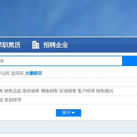
求职简历
招聘企业
坪山区
盐田区
大鹏新区
售
销售总监
医药销售
网络销售
区域销售
客户经理
销售顾问
划
策划经理
系
客服总监
展开
工
缝纫工
维修工
水暖工
车工
叉车工
手机维修
电梯工
操作工
包装工
水
监
高级工程师