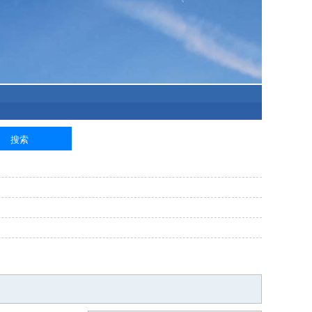
泥工
钢筋工
纺织工
管道工
样衣工
装卸工