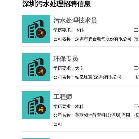
深圳污水处理招聘信息
机械/仪表
：
机械工程
仪器仪表
机电
版图设计
司机
：
商务司机
客车司机
货车司机
出租车司机
班车
污水处理技术员
物流/仓储
：
快递员
仓库管理
搬运工
物流专员
物流经理
调
学历要求：本科
工
贸易/采购
：
外贸专员
外贸经理
采购员
采购经理
商务专员
公司名称：深圳市双合电气股份有限公司
招
保险/理赔
：
保险推销
保险顾问
核保理赔
保险经纪人
保险
餐饮类
：
厨师
服务员
传菜员
面点师
洗碗工
后厨
杂工
环保专员
酒店/旅游
：
酒店前台
酒店服务员
行李员
大堂经理
酒店管
学历要求：大专
工
超市/销售
：
促销导购
营业员
收银员
理货员
食品加工
品类
公司名称：钻亿珠宝(深圳)有限公司
招
美容/美发
：
发型师
美容师
化妆师
美甲师
美发助理
洗头工
保健/按摩
：
按摩师
针灸推拿
足疗师
搓澡工
盲人按摩
工程师
娱乐/影视
：
礼仪
调酒师
摄影师
主持人
配音员
后期制作
技术开发
：
程序员
网页设计
技术专员
软件工程师
测试工
学历要求：本科
工
产品管理
：
产品经理
公司名称：英联领地教育科技(深圳)有限
产品运营
产品助理
项目经理
高级产
招
公司
电子/电气
：
无线电
电路工程
自动化
电子维修
产品工艺
家政/安保
：
保洁
保姆
保安
月嫂
钟点工
洗衣工
护工
育婴