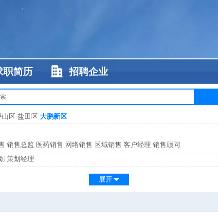
求职简历
招聘企业
坪山区
盐田区
大鹏新区
售
销售总监
医药销售
网络销售
区域销售
客户经理
销售顾问
划
策划经理
系
客服总监
展开
工
缝纫工
维修工
水暖工
车工
叉车工
手机维修
电梯工
操作工
包装工
水
监
高级工程师