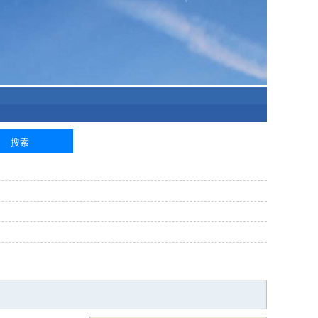
泥工
钢筋工
纺织工
管道工
样衣工
装卸工