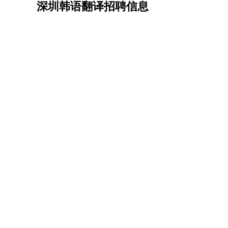
深圳韩语翻译招聘信息
机械/仪表
：
机械工程
仪器仪表
机电
版图设计
司机
：
商务司机
客车司机
货车司机
出租车司机
班车
物流/仓储
：
快递员
仓库管理
搬运工
物流专员
物流经理
调
贸易/采购
：
外贸专员
外贸经理
采购员
采购经理
商务专员
保险/理赔
：
保险推销
保险顾问
核保理赔
保险经纪人
保险
餐饮类
：
厨师
服务员
传菜员
面点师
洗碗工
后厨
杂工
酒店/旅游
：
酒店前台
酒店服务员
行李员
大堂经理
酒店管
超市/销售
：
促销导购
营业员
收银员
理货员
食品加工
品类
美容/美发
：
发型师
美容师
化妆师
美甲师
美发助理
洗头工
保健/按摩
：
按摩师
针灸推拿
足疗师
搓澡工
盲人按摩
娱乐/影视
：
礼仪
调酒师
摄影师
主持人
配音员
后期制作
技术开发
：
程序员
网页设计
技术专员
软件工程师
测试工
产品管理
：
产品经理
产品运营
产品助理
项目经理
高级产
电子/电气
：
无线电
电路工程
自动化
电子维修
产品工艺
家政/安保
：
保洁
保姆
保安
月嫂
钟点工
洗衣工
护工
育婴