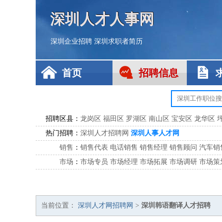
深圳人才人事网
深圳企业招聘
深圳求职者简历
首页
招聘信息
招聘区县：
龙岗区
福田区
罗湖区
南山区
宝安区
龙华区
热门招聘：
深圳人才招聘网
深圳人事人才网
销售
：
销售代表
电话销售
销售经理
销售顾问
汽车销
市场
：
市场专员
市场经理
市场拓展
市场调研
市场策
客服
：
客服专员
电话客服
客服经理
售后服务
客户关
公关
：
公关员
公关经理
媒介专员
媒介经理
会展专员
技工/工人
：
普工
电工
木工
钳工
焊工
钣金工
锅炉工
油漆
当前位置：
深圳人才网招聘网
>
深圳韩语翻译人才招聘
生产/研发
：
质量管理
生产组长
车间主任
工艺设计
生产总