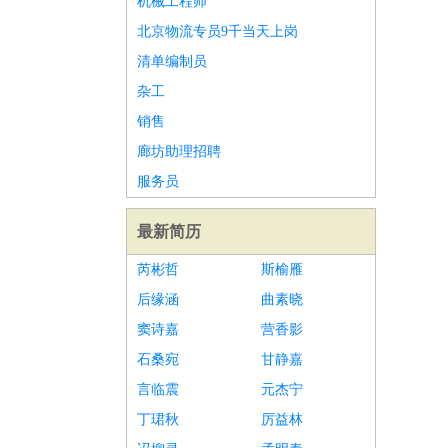
机械工程师
北京物流专员9千当天上岗
清单编制员
杂工
销售
廊坊助理招聘
服务员
最新简历
芮彬哲
斯榆雁
后缘涵
曲素晓
窦诗嘉
营香影
石桑宛
甘静嘉
言临震
元杰宁
丁珺秋
厉益林