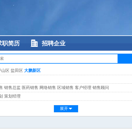
求职简历
招聘企业
坪山区
盐田区
大鹏新区
售
销售总监
医药销售
网络销售
区域销售
客户经理
销售顾问
划
策划经理
系
客服总监
展开
工
缝纫工
维修工
水暖工
车工
叉车工
手机维修
电梯工
操作工
包装工
水
监
高级工程师