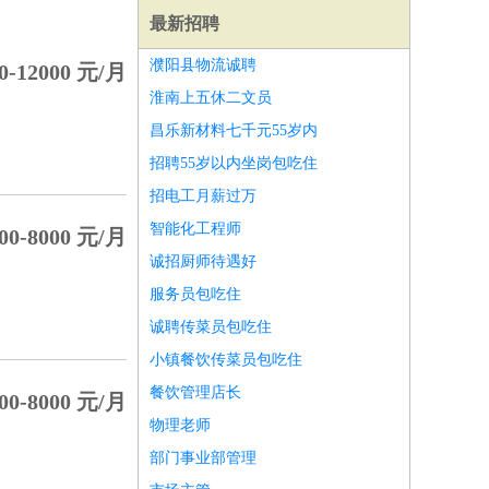
最新招聘
濮阳县物流诚聘
0-12000 元/月
淮南上五休二文员
昌乐新材料七千元55岁内
招聘55岁以内坐岗包吃住
招电工月薪过万
智能化工程师
00-8000 元/月
诚招厨师待遇好
服务员包吃住
诚聘传菜员包吃住
小镇餐饮传菜员包吃住
师
前端工程师
APP开发
算法工程师
餐饮管理店长
00-8000 元/月
物理老师
部门事业部管理