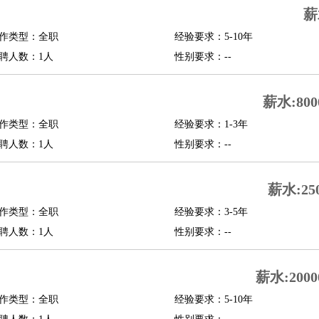
薪
行政主管
招聘专员
招聘经理
猎头顾问
培训专员
作类型：全职
经验要求：5-10年
O
CFO
CPO
聘人数：1人
性别要求：--
师
酒店试睡员
狗粮试吃员
手模
陪跑族
网购砍价师
色彩搭配师
品酒师
薪水:800
作类型：全职
经验要求：1-3年
聘人数：1人
性别要求：--
薪水:25
作类型：全职
经验要求：3-5年
聘人数：1人
性别要求：--
薪水:2000
作类型：全职
经验要求：5-10年