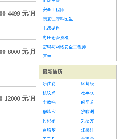
市场主管
安全工程师
00-4499 元/月
康复理疗科医生
电话销售
枣庄仓管质检
密码与网络安全工程师
00-8000 元/月
医生
最新简历
乐佳姿
家卿凌
杭纹婵
杜丰永
0-12000 元/月
李致鸣
阎平若
穆炫宏
沙啸渊
付彬硕
刘绍方
台琦梦
江果洋