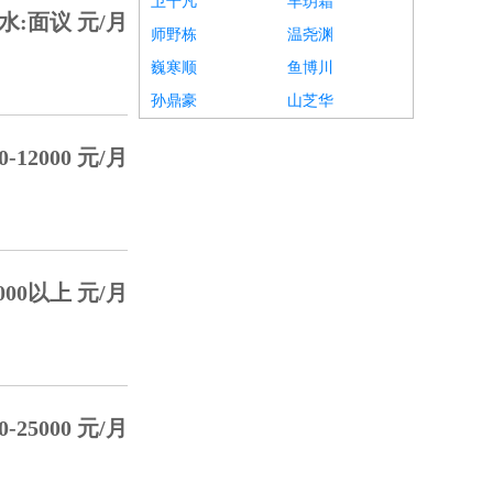
卫千凡
羊玥霜
水:面议 元/月
师野栋
温尧渊
巍寒顺
鱼博川
孙鼎豪
山芝华
0-12000 元/月
000以上 元/月
0-25000 元/月