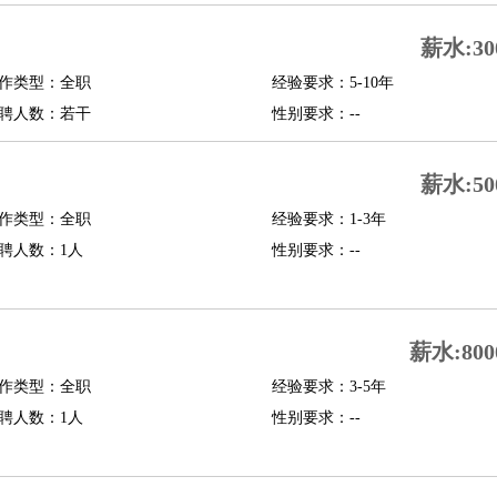
修
淘宝策划
淘宝模特
薪水:30
作类型：全职
经验要求：5-10年
课程顾问
聘人数：若干
性别要求：--
行经理
信贷管理
薪水:50
展策划
婚礼策划
媒介策划
咨询经理
客户主管
摄影师
作类型：全职
经验要求：1-3年
内设计
包装设计
动画设计
珠宝设计
店面设计
UI设计
聘人数：1人
性别要求：--
译
德语翻译
小语种
生
中医
薪水:800
练
高尔夫助理
体育解说员
体育记者
足球教练
作类型：全职
经验要求：3-5年
测员
聘人数：1人
性别要求：--
员
房产中介
房产内勤
房产评估师
园林设计
测绘员
建筑工
装修工