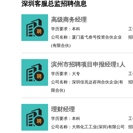
深圳客服总监招聘信息
机械/仪表
：
机械工程
仪器仪表
机电
版图设计
司机
：
商务司机
客车司机
货车司机
出租车司机
班车
高级商务经理
物流/仓储
：
快递员
仓库管理
搬运工
物流专员
物流经理
调
学历要求：本科
工
贸易/采购
：
外贸专员
外贸经理
采购员
采购经理
商务专员
公司名称：厦门嘉弋叁号投资合伙企业
招
保险/理赔
：
保险推销
保险顾问
核保理赔
保险经纪人
保险
(有限合伙)
餐饮类
：
厨师
服务员
传菜员
面点师
洗碗工
后厨
杂工
酒店/旅游
：
酒店前台
酒店服务员
行李员
大堂经理
酒店管
滨州市招聘项目申报经理1人
超市/销售
：
促销导购
营业员
收银员
理货员
食品加工
品类
学历要求：大专
工
美容/美发
：
发型师
美容师
化妆师
美甲师
美发助理
洗头工
公司名称：深圳佳兆达咨询合伙企业(有
招
保健/按摩
：
按摩师
针灸推拿
足疗师
搓澡工
盲人按摩
限合伙)
娱乐/影视
：
礼仪
调酒师
摄影师
主持人
配音员
后期制作
技术开发
：
程序员
网页设计
技术专员
软件工程师
测试工
理财经理
产品管理
：
产品经理
产品运营
产品助理
项目经理
高级产
学历要求：本科
工
电子/电气
：
无线电
电路工程
自动化
电子维修
产品工艺
公司名称：大韩化工工业(深圳)有限公司
招
家政/安保
：
保洁
保姆
保安
月嫂
钟点工
洗衣工
护工
育婴