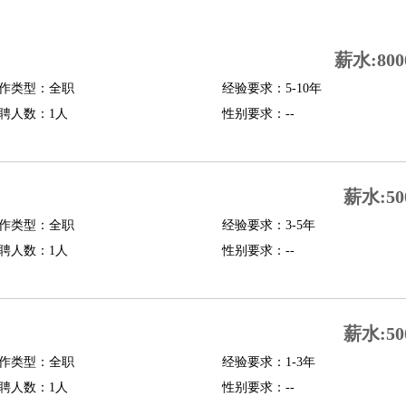
司机
驾校教练
带车司机
地铁司机
高铁司机
小车司机
快车司机
专车司机
薪水:800
度员
作类型：全职
经验要求：5-10年
报关员
买手
聘人数：1人
性别要求：--
精算师
契约管理
保险内勤
学徒
咖啡师
茶艺师
迎宾
理
酒店管家
导游
旅游顾问
签证专员
订票员
试睡师
薪水:50
管理
店长
作类型：全职
经验要求：3-5年
美体师
美容顾问
美容助理
美容店长
宠物美容
聘人数：1人
性别要求：--
场务
群众演员
音效师
灯光师
编剧
主播
程师
运维工程师
技术支持
硬件工程师
系统工程师
通信工程师
数据工程
薪水:50
品经理
产品实习生
SEO
作类型：全职
经验要求：1-3年
聘人数：1人
性别要求：--
师
送水工
家庭管家