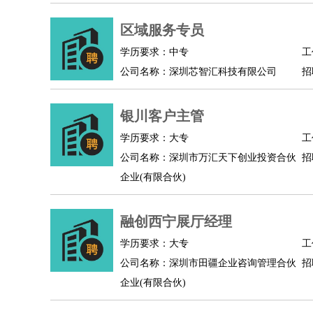
物业管理
：
物业维修
物业管理
物业招商
物业经理
淘宝/网店
：
淘宝客服
区域服务专员
淘宝美工
淘宝店长
淘宝推广
淘宝装
财务/会计
：
会计
财务
出纳
审计
税务
财务分析
成本管理
学历要求：中专
工
教育/培训
：
教师
家教
幼教
教学管理
学术研究
培训策划
公司名称：深圳芯智汇科技有限公司
招
银行/证券
：
理财顾问
证券分析
银行柜员
拍卖师
操盘手
银
律师/法务
：
律师
律师助理
法务专员
专利顾问
合同管理
银川客户主管
广告/咨询
：
文案
广告制作
咨询顾问
创意总监
广告策划
会
学历要求：大专
工
美术/设计
：
服装设计
平面设计
美编
家具设计
美术老师
室
公司名称：深圳市万汇天下创业投资合伙
招
编辑/出版
：
编辑
记者
出版
发行
专栏作家
排版设计
企业(有限合伙)
翻译/语言
：
英语翻译
日语翻译
俄语翻译
韩语翻译
法语翻
医疗/药剂
：
医生
护士
药剂师
理疗师
导医
营养师
心理医
融创西宁展厅经理
运动/健身
：
健身教练
瑜伽教练
舞蹈老师
游泳教练
台球教
学历要求：大专
工
环境保护
：
污水处理
环保检测
环境管理
环境绿化
水质检
公司名称：深圳市田疆企业咨询管理合伙
招
政府公务
：
企业(有限合伙)
房地产
：
房产销售
置业顾问
房产客服
房产策划
房产店
建筑/装修
：
土木工程
工程监理
造价师
安全专员
项目管理