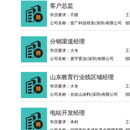
客户总监
人事/行政
：
文员
前台
秘书
人事专员
人事经理
行政助理
学历要求：不限
工
高级管理
：
总监
总裁助理
副总裁
总经理
合伙人
CEO
CT
公司名称：壹广科技研发(深圳)有限公司
招
农林牧渔
：
养殖人员
饲养业务
农艺师
畜牧师
饲料研发
好玩职业
：
酒店试睡员
美食品尝师
旅游体验师
职业拥抱
分销渠道经理
学历要求：大专
工
公司名称：寰宇置业(深圳)有限公司
招
山东教育行业线区域经理
学历要求：大专
工
公司名称：合欢山涂料(深圳)有限公司
招
电站开发经理
学历要求：本科
工