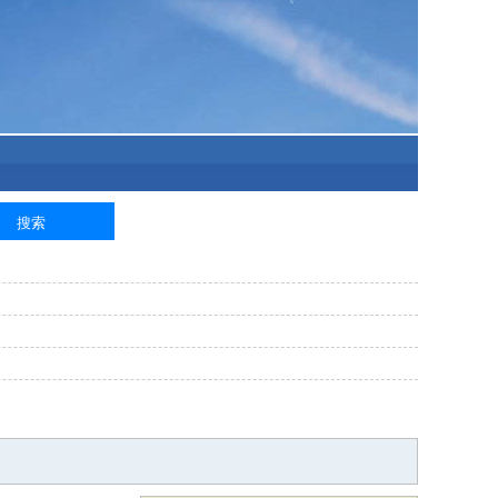
泥工
钢筋工
纺织工
管道工
样衣工
装卸工