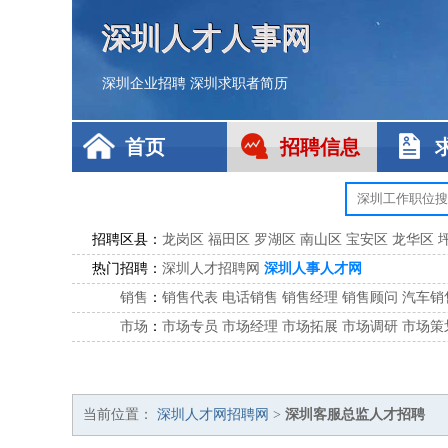
深圳人才人事网
深圳企业招聘
深圳求职者简历
首页
招聘信息
招聘区县：
龙岗区
福田区
罗湖区
南山区
宝安区
龙华区
热门招聘：
深圳人才招聘网
深圳人事人才网
销售
：
销售代表
电话销售
销售经理
销售顾问
汽车销
市场
：
市场专员
市场经理
市场拓展
市场调研
市场策
客服
：
客服专员
电话客服
客服经理
售后服务
客户关
公关
：
公关员
公关经理
媒介专员
媒介经理
会展专员
技工/工人
：
普工
电工
木工
钳工
焊工
钣金工
锅炉工
油漆
当前位置：
深圳人才网招聘网
>
深圳客服总监人才招聘
生产/研发
：
质量管理
生产组长
车间主任
工艺设计
生产总