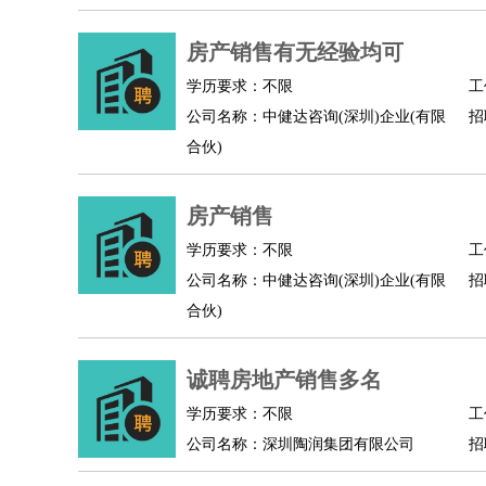
人事/行政
：
文员
前台
秘书
人事专员
人事经理
行政助理
房产销售有无经验均可
高级管理
：
总监
总裁助理
副总裁
总经理
合伙人
CEO
CT
学历要求：不限
工
农林牧渔
：
养殖人员
饲养业务
农艺师
畜牧师
饲料研发
公司名称：中健达咨询(深圳)企业(有限
招
好玩职业
：
酒店试睡员
美食品尝师
旅游体验师
职业拥抱
合伙)
房产销售
学历要求：不限
工
公司名称：中健达咨询(深圳)企业(有限
招
合伙)
诚聘房地产销售多名
学历要求：不限
工
公司名称：深圳陶润集团有限公司
招