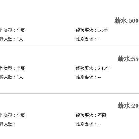
司机
驾校教练
带车司机
地铁司机
高铁司机
小车司机
快车司机
专车司机
薪水:500
度员
作类型：全职
经验要求：1-3年
报关员
买手
聘人数：1人
性别要求：--
精算师
契约管理
保险内勤
学徒
咖啡师
茶艺师
迎宾
薪水:55
理
酒店管家
导游
旅游顾问
签证专员
订票员
试睡师
作类型：全职
经验要求：5-10年
管理
店长
聘人数：1人
性别要求：--
美体师
美容顾问
美容助理
美容店长
宠物美容
场务
群众演员
音效师
灯光师
编剧
主播
薪水:20
程师
运维工程师
技术支持
硬件工程师
系统工程师
通信工程师
数据工程
品经理
作类型：全职
产品实习生
SEO
经验要求：不限
聘人数：
性别要求：--
师
送水工
家庭管家