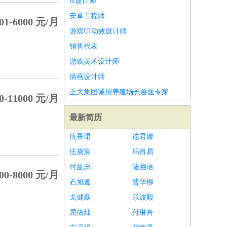
ui设计师
安卓工程师
01-6000 元/月
游戏UI动效设计师
销售代表
游戏美术设计师
插画设计师
正大集团诚招养殖场长兽医专家
0-11000 元/月
最新简历
仇香珺
连君娜
伍黛宸
玛肖易
付益忠
陆幽语
00-8000 元/月
石旭逸
曹华柳
戈健磊
乐波毅
屈佑灿
付琳卉