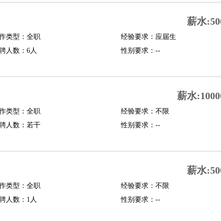
修
淘宝策划
淘宝模特
薪水:50
作类型：全职
经验要求：应届生
课程顾问
聘人数：6人
性别要求：--
行经理
信贷管理
展策划
婚礼策划
媒介策划
咨询经理
客户主管
摄影师
薪水:1000
内设计
包装设计
动画设计
珠宝设计
店面设计
UI设计
作类型：全职
经验要求：不限
聘人数：若干
性别要求：--
译
德语翻译
小语种
生
中医
练
高尔夫助理
体育解说员
体育记者
足球教练
薪水:50
测员
作类型：全职
经验要求：不限
聘人数：1人
性别要求：--
员
房产中介
房产内勤
房产评估师
园林设计
测绘员
建筑工
装修工