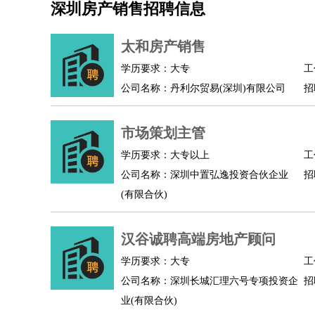
深圳房产销售招聘信息
机械/仪表
：
机械工程
仪器仪表
机电
版图设计
司机
：
商务司机
客车司机
货车司机
出租车司机
班车
太和房产销售
物流/仓储
：
快递员
仓库管理
搬运工
物流专员
物流经理
调
学历要求：大专
工
贸易/采购
：
外贸专员
外贸经理
采购员
采购经理
商务专员
公司名称：丹利尔贸易(深圳)有限公司
招
保险/理赔
：
保险推销
保险顾问
核保理赔
保险经纪人
保险
餐饮类
：
厨师
服务员
传菜员
面点师
洗碗工
后厨
杂工
市场策划主管
酒店/旅游
：
酒店前台
酒店服务员
行李员
大堂经理
酒店管
学历要求：大专以上
工
超市/销售
：
促销导购
营业员
收银员
理货员
食品加工
品类
公司名称：深圳中置弘逸投资合伙企业
招
美容/美发
：
发型师
美容师
化妆师
美甲师
美发助理
洗头工
(有限合伙)
保健/按摩
：
按摩师
针灸推拿
足疗师
搓澡工
盲人按摩
娱乐/影视
：
礼仪
调酒师
摄影师
主持人
配音员
后期制作
汉谷诚聘高端房地产顾问
技术开发
：
程序员
网页设计
技术专员
软件工程师
测试工
产品管理
：
产品经理
学历要求：大专
产品运营
产品助理
项目经理
高级产
工
公司名称：深圳长城汇理六号专项投资企
招
电子/电气
：
无线电
电路工程
自动化
电子维修
产品工艺
业(有限合伙)
家政/安保
：
保洁
保姆
保安
月嫂
钟点工
洗衣工
护工
育婴