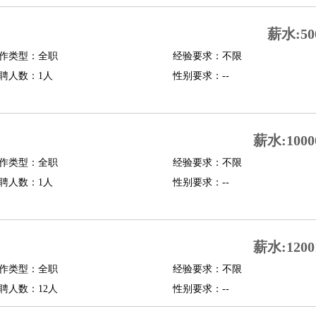
行政主管
招聘专员
招聘经理
猎头顾问
培训专员
薪水:50
O
CFO
CPO
作类型：全职
经验要求：不限
聘人数：1人
性别要求：--
师
酒店试睡员
狗粮试吃员
手模
陪跑族
网购砍价师
色彩搭配师
品酒师
薪水:1000
作类型：全职
经验要求：不限
聘人数：1人
性别要求：--
薪水:1200
作类型：全职
经验要求：不限
聘人数：12人
性别要求：--