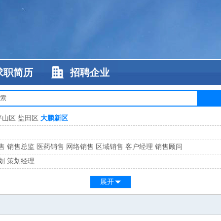
求职简历
招聘企业
坪山区
盐田区
大鹏新区
售
销售总监
医药销售
网络销售
区域销售
客户经理
销售顾问
划
策划经理
系
客服总监
展开
工
缝纫工
维修工
水暖工
车工
叉车工
手机维修
电梯工
操作工
包装工
水
监
高级工程师