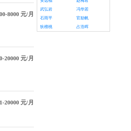
安远福
赵梅君
武弘岩
冯华若
00-8000 元/月
石雨平
官励帆
狄檀桃
占浩晖
0-20000 元/月
1-20000 元/月