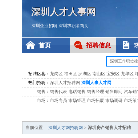
深圳人才人事网
深圳企业招聘
深圳求职者简历
首页
招聘信息
招聘区县：
龙岗区
福田区
罗湖区
南山区
宝安区
龙华区
热门招聘：
深圳人才招聘网
深圳人事人才网
销售
：
销售代表
电话销售
销售经理
销售顾问
汽车销
市场
：
市场专员
市场经理
市场拓展
市场调研
市场策
客服
：
客服专员
电话客服
客服经理
售后服务
客户关
公关
：
公关员
公关经理
媒介专员
媒介经理
会展专员
技工/工人
：
普工
电工
木工
钳工
焊工
钣金工
锅炉工
油漆
当前位置：
深圳人才网招聘网
>
深圳房产销售人才招聘
生产/研发
：
质量管理
生产组长
车间主任
工艺设计
生产总