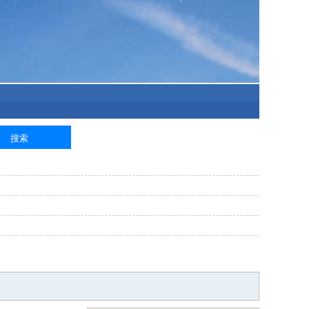
泥工
钢筋工
纺织工
管道工
样衣工
装卸工