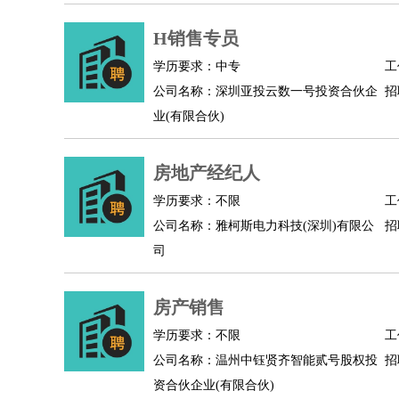
物业管理
：
物业维修
物业管理
物业招商
物业经理
淘宝/网店
：
淘宝客服
H销售专员
淘宝美工
淘宝店长
淘宝推广
淘宝装
财务/会计
：
会计
财务
出纳
审计
税务
财务分析
成本管理
学历要求：中专
工
教育/培训
：
教师
家教
幼教
教学管理
学术研究
培训策划
公司名称：深圳亚投云数一号投资合伙企
招
银行/证券
：
理财顾问
证券分析
银行柜员
拍卖师
操盘手
银
业(有限合伙)
律师/法务
：
律师
律师助理
法务专员
专利顾问
合同管理
广告/咨询
：
文案
广告制作
咨询顾问
创意总监
广告策划
会
房地产经纪人
美术/设计
：
服装设计
平面设计
美编
家具设计
美术老师
室
学历要求：不限
工
编辑/出版
：
编辑
记者
出版
发行
专栏作家
排版设计
公司名称：雅柯斯电力科技(深圳)有限公
招
翻译/语言
：
英语翻译
日语翻译
俄语翻译
韩语翻译
法语翻
司
医疗/药剂
：
医生
护士
药剂师
理疗师
导医
营养师
心理医
运动/健身
：
健身教练
瑜伽教练
舞蹈老师
游泳教练
台球教
房产销售
环境保护
：
污水处理
环保检测
环境管理
环境绿化
水质检
学历要求：不限
工
政府公务
：
公司名称：温州中钰贤齐智能贰号股权投
招
房地产
：
房产销售
置业顾问
房产客服
房产策划
房产店
资合伙企业(有限合伙)
建筑/装修
：
土木工程
工程监理
造价师
安全专员
项目管理