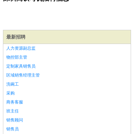
公关
：
公关员
公关经理
媒介专员
媒介经理
会展专员
技工/工人
：
普工
电工
木工
钳工
焊工
钣金工
锅炉工
油漆工
缝纫工
维修工
水暖工
车工
叉车工
手机维修
电梯工
操作工
包
装工
水泥工
钢筋工
纺织工
管道工
样衣工
装卸工
最新招聘
生产/研发
：
质量管理
生产组长
车间主任
工艺设计
生产总监
高级工
人力资源副总监
程师
物控部主管
机械/仪表
：
机械工程
仪器仪表
机电
版图设计
定制家具销售员
司机
：
商务司机
客车司机
货车司机
出租车司机
班车司机
驾校
区域销售经理主管
教练
带车司机
地铁司机
高铁司机
小车司机
快车司机
专
洗碗工
车司机
采购
物流/仓储
：
快递员
仓库管理
搬运工
物流专员
物流经理
调度员
商务客服
贸易/采购
：
外贸专员
外贸经理
采购员
采购经理
商务专员
报关员
买
手
班主任
保险/理赔
：
保险推销
保险顾问
核保理赔
保险经纪人
保险精算师
契
销售顾问
约管理
保险内勤
销售员