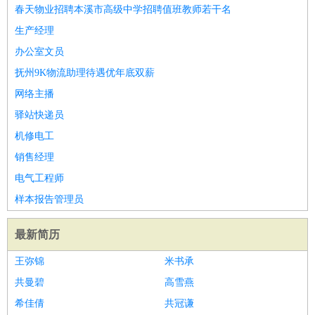
餐饮类
：
厨师
服务员
传菜员
面点师
洗碗工
后厨
杂工
学徒
咖啡
春天物业招聘本溪市高级中学招聘值班教师若干名
师
茶艺师
迎宾
生产经理
酒店/旅游
：
酒店前台
酒店服务员
行李员
大堂经理
酒店管理
酒店管
办公室文员
家
导游
旅游顾问
签证专员
订票员
试睡师
抚州9K物流助理待遇优年底双薪
超市/销售
：
促销导购
营业员
收银员
理货员
食品加工
品类管理
店长
网络主播
美容/美发
：
发型师
美容师
化妆师
美甲师
美发助理
洗头工
美体师
驿站快递员
美容顾问
美容助理
美容店长
宠物美容
机修电工
保健/按摩
：
按摩师
针灸推拿
足疗师
搓澡工
盲人按摩
销售经理
娱乐/影视
：
礼仪
调酒师
摄影师
主持人
配音员
后期制作
场务
群众
电气工程师
演员
音效师
灯光师
编剧
主播
样本报告管理员
技术开发
：
程序员
网页设计
技术专员
软件工程师
测试工程师
运维
工程师
技术支持
硬件工程师
系统工程师
通信工程师
数
最新简历
据工程师
前端工程师
APP开发
算法工程师
王弥锦
米书承
产品管理
：
产品经理
产品运营
产品助理
项目经理
高级产品经理
产
共曼碧
高雪燕
品实习生
SEO
希佳倩
共冠谦
电子/电气
：
无线电
电路工程
自动化
电子维修
产品工艺