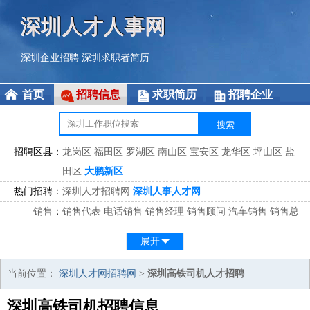
深圳人才人事网
深圳企业招聘
深圳求职者简历
首页
招聘信息
求职简历
招聘企业
招聘区县：
龙岗区
福田区
罗湖区
南山区
宝安区
龙华区
坪山区
盐
田区
大鹏新区
热门招聘：
深圳人才招聘网
深圳人事人才网
销售
：
销售代表
电话销售
销售经理
销售顾问
汽车销售
销售总
监
医药销售
网络销售
区域销售
客户经理
销售顾问
展开
市场
：
市场专员
市场经理
市场拓展
市场调研
市场策划
策划经
理
当前位置：
深圳人才网招聘网
>
深圳高铁司机人才招聘
客服
：
客服专员
电话客服
客服经理
售后服务
客户关系
客服总
深圳高铁司机招聘信息
监