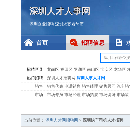
深圳人才人事网
深圳企业招聘
深圳求职者简历
首页
招聘信息
招聘区县：
龙岗区
福田区
罗湖区
南山区
宝安区
龙华区
热门招聘：
深圳人才招聘网
深圳人事人才网
销售
：
销售代表
电话销售
销售经理
销售顾问
汽车销
市场
：
市场专员
市场经理
市场拓展
市场调研
市场策
客服
：
客服专员
电话客服
客服经理
售后服务
客户关
公关
：
公关员
公关经理
媒介专员
媒介经理
会展专员
技工/工人
：
普工
电工
木工
钳工
焊工
钣金工
锅炉工
油漆
当前位置：
深圳人才网招聘网
>
深圳快车司机人才招聘
生产/研发
：
质量管理
生产组长
车间主任
工艺设计
生产总