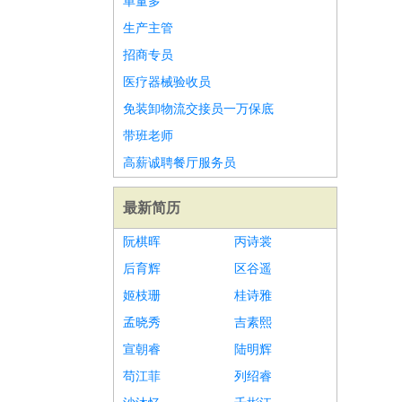
单量多
生产主管
招商专员
医疗器械验收员
免装卸物流交接员一万保底
带班老师
高薪诚聘餐厅服务员
最新简历
阮棋晖
丙诗裳
后育辉
区谷遥
姬枝珊
桂诗雅
孟晓秀
吉素熙
宣朝睿
陆明辉
苟江菲
列绍睿