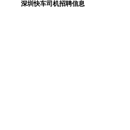
深圳快车司机招聘信息
机械/仪表
：
机械工程
仪器仪表
机电
版图设计
司机
：
商务司机
客车司机
货车司机
出租车司机
班车
物流/仓储
：
快递员
仓库管理
搬运工
物流专员
物流经理
调
贸易/采购
：
外贸专员
外贸经理
采购员
采购经理
商务专员
保险/理赔
：
保险推销
保险顾问
核保理赔
保险经纪人
保险
餐饮类
：
厨师
服务员
传菜员
面点师
洗碗工
后厨
杂工
酒店/旅游
：
酒店前台
酒店服务员
行李员
大堂经理
酒店管
超市/销售
：
促销导购
营业员
收银员
理货员
食品加工
品类
美容/美发
：
发型师
美容师
化妆师
美甲师
美发助理
洗头工
保健/按摩
：
按摩师
针灸推拿
足疗师
搓澡工
盲人按摩
娱乐/影视
：
礼仪
调酒师
摄影师
主持人
配音员
后期制作
技术开发
：
程序员
网页设计
技术专员
软件工程师
测试工
产品管理
：
产品经理
产品运营
产品助理
项目经理
高级产
电子/电气
：
无线电
电路工程
自动化
电子维修
产品工艺
家政/安保
：
保洁
保姆
保安
月嫂
钟点工
洗衣工
护工
育婴