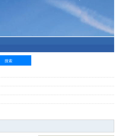
泥工
钢筋工
纺织工
管道工
样衣工
装卸工