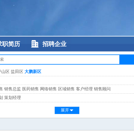
求职简历
招聘企业
坪山区
盐田区
大鹏新区
售
销售总监
医药销售
网络销售
区域销售
客户经理
销售顾问
划
策划经理
系
客服总监
展开
工
缝纫工
维修工
水暖工
车工
叉车工
手机维修
电梯工
操作工
包装工
水
监
高级工程师