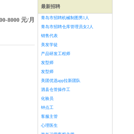
最新招聘
青岛市招聘机械制图男1人
00-8000 元/月
青岛市招聘仓库管理员女2人
销售代表
美发学徒
产品研发工程师
发型师
发型师
美团优选app拉新团队
泗县仓管操作工
化验员
师
前端工程师
APP开发
算法工程师
钟点工
客服主管
心理医生