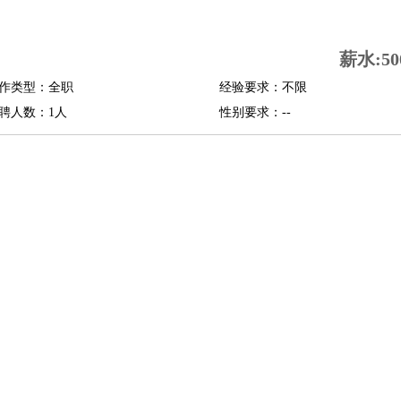
司机
驾校教练
带车司机
地铁司机
高铁司机
小车司机
快车司机
专车司机
薪水:50
度员
作类型：全职
经验要求：不限
报关员
买手
聘人数：1人
性别要求：--
精算师
契约管理
保险内勤
学徒
咖啡师
茶艺师
迎宾
理
酒店管家
导游
旅游顾问
签证专员
订票员
试睡师
管理
店长
美体师
美容顾问
美容助理
美容店长
宠物美容
场务
群众演员
音效师
灯光师
编剧
主播
程师
运维工程师
技术支持
硬件工程师
系统工程师
通信工程师
数据工程
品经理
产品实习生
SEO
师
送水工
家庭管家