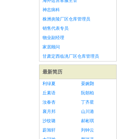
海外运营客服主管
神志病科
株洲炎陵厂区仓库管理员
销售代表专员
物业副经理
家居顾问
甘肃定西临洮厂区仓库管理员
最新简历
利绿夏
晏婉翾
丘素语
阮朝柏
汝春杏
丁齐星
襄月邦
山川港
沙纹璐
郝彬琪
蔚旭轩
列钟云