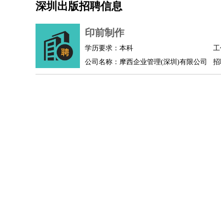
深圳出版招聘信息
机械/仪表
：
机械工程
仪器仪表
机电
版图设计
司机
：
商务司机
客车司机
货车司机
出租车司机
班车
印前制作
物流/仓储
：
快递员
仓库管理
搬运工
物流专员
物流经理
调
学历要求：本科
工
贸易/采购
：
外贸专员
外贸经理
采购员
采购经理
商务专员
公司名称：摩西企业管理(深圳)有限公司
招
保险/理赔
：
保险推销
保险顾问
核保理赔
保险经纪人
保险
餐饮类
：
厨师
服务员
传菜员
面点师
洗碗工
后厨
杂工
酒店/旅游
：
酒店前台
酒店服务员
行李员
大堂经理
酒店管
超市/销售
：
促销导购
营业员
收银员
理货员
食品加工
品类
美容/美发
：
发型师
美容师
化妆师
美甲师
美发助理
洗头工
保健/按摩
：
按摩师
针灸推拿
足疗师
搓澡工
盲人按摩
娱乐/影视
：
礼仪
调酒师
摄影师
主持人
配音员
后期制作
技术开发
：
程序员
网页设计
技术专员
软件工程师
测试工
产品管理
：
产品经理
产品运营
产品助理
项目经理
高级产
电子/电气
：
无线电
电路工程
自动化
电子维修
产品工艺
家政/安保
：
保洁
保姆
保安
月嫂
钟点工
洗衣工
护工
育婴