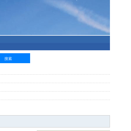
泥工
钢筋工
纺织工
管道工
样衣工
装卸工