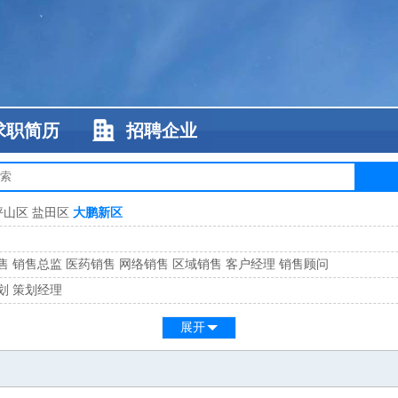
求职简历
招聘企业
坪山区
盐田区
大鹏新区
售
销售总监
医药销售
网络销售
区域销售
客户经理
销售顾问
划
策划经理
系
客服总监
展开
工
缝纫工
维修工
水暖工
车工
叉车工
手机维修
电梯工
操作工
包装工
水
监
高级工程师