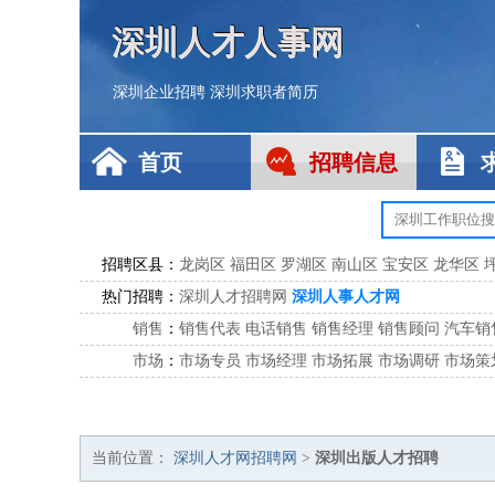
深圳人才人事网
深圳企业招聘
深圳求职者简历
首页
招聘信息
招聘区县：
龙岗区
福田区
罗湖区
南山区
宝安区
龙华区
热门招聘：
深圳人才招聘网
深圳人事人才网
销售
：
销售代表
电话销售
销售经理
销售顾问
汽车销
市场
：
市场专员
市场经理
市场拓展
市场调研
市场策
客服
：
客服专员
电话客服
客服经理
售后服务
客户关
公关
：
公关员
公关经理
媒介专员
媒介经理
会展专员
技工/工人
：
普工
电工
木工
钳工
焊工
钣金工
锅炉工
油漆
当前位置：
深圳人才网招聘网
>
深圳出版人才招聘
生产/研发
：
质量管理
生产组长
车间主任
工艺设计
生产总