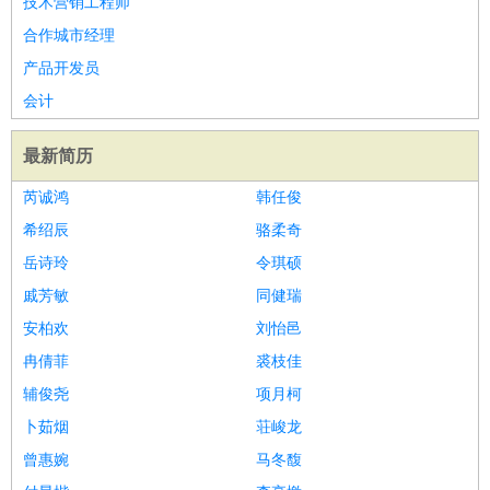
技术营销工程师
好玩职业
：
酒店试睡员
美食品尝师
旅游体验师
职业拥抱师
酒店试
合作城市经理
睡员
狗粮试吃员
手模
陪跑族
网购砍价师
色彩搭配师
品
产品开发员
酒师
会计
最新简历
芮诚鸿
韩任俊
希绍辰
骆柔奇
岳诗玲
令琪硕
戚芳敏
同健瑞
安柏欢
刘怡邑
冉倩菲
裘枝佳
辅俊尧
项月柯
卜茹烟
荘峻龙
曾惠婉
马冬馥