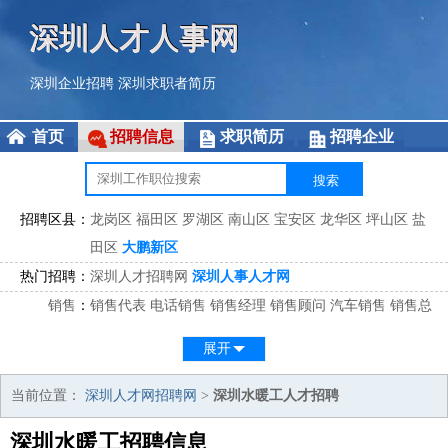
深圳人才人事网
深圳企业招聘
深圳求职者简历
首页
招聘信息
求职简历
招聘企业
招聘区县：
龙岗区
福田区
罗湖区
南山区
宝安区
龙华区
坪山区
盐
田区
大鹏新区
热门招聘：
深圳人才招聘网
深圳人事人才网
销售
：
销售代表
电话销售
销售经理
销售顾问
汽车销售
销售总
监
医药销售
网络销售
区域销售
客户经理
销售顾问
展开
市场
：
市场专员
市场经理
市场拓展
市场调研
市场策划
策划经
理
当前位置：
深圳人才网招聘网
>
深圳水暖工人才招聘
客服
：
客服专员
电话客服
客服经理
售后服务
客户关系
客服总
深圳水暖工招聘信息
监