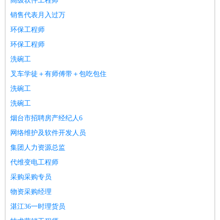
高级软件工程师
译
小语种
销售代表月入过万
医疗/药剂
：
医生
护士
药剂师
理疗师
导医
营养师
心理医生
中医
环保工程师
运动/健身
：
健身教练
瑜伽教练
舞蹈老师
游泳教练
台球教练
高尔夫
环保工程师
助理
体育解说员
体育记者
足球教练
洗碗工
环境保护
：
污水处理
环保检测
环境管理
环境绿化
水质检测员
叉车学徒＋有师傅带＋包吃包住
政府公务
：
洗碗工
房地产
：
房产销售
置业顾问
房产客服
房产策划
房产店员
房产中
洗碗工
介
房产内勤
房产评估师
烟台市招聘房产经纪人6
建筑/装修
：
土木工程
工程监理
造价师
安全专员
项目管理
园林设计
网络维护及软件开发人员
测绘员
建筑工
装修工
集团人力资源总监
人事/行政
：
文员
前台
秘书
人事专员
人事经理
行政助理
行政主管
代维变电工程师
招聘专员
招聘经理
猎头顾问
培训专员
采购采购专员
高级管理
：
总监
总裁助理
副总裁
总经理
合伙人
CEO
CTO
CFO
物资采购经理
CPO
湛江36一时理货员
农林牧渔
：
养殖人员
饲养业务
农艺师
畜牧师
饲料研发