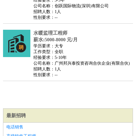
经验要求：3-5年
家政/安保
：
保洁
保姆
保安
月嫂
钟点工
洗衣工
护工
育婴师
送水工
公司名称：创跃国际物流(深圳)有限公司
招聘人数：1人
家庭管家
性别要求：--
物业管理
：
物业维修
物业管理
物业招商
物业经理
淘宝/网店
：
淘宝客服
淘宝美工
淘宝店长
淘宝推广
淘宝装修
淘宝策
水暖监理工程师
薪水:5000-8000 元/月
划
淘宝模特
学历要求：大专
财务/会计
：
会计
财务
出纳
审计
税务
财务分析
成本管理
工作类型：全职
教育/培训
：
教师
经验要求：5-10年
家教
幼教
教学管理
学术研究
培训策划
课程顾问
公司名称：广州邦兴泰投资咨询合伙企业(有限合伙)
银行/证券
：
理财顾问
证券分析
银行柜员
拍卖师
操盘手
银行经理
信
招聘人数：1人
贷管理
性别要求：--
律师/法务
：
律师
律师助理
法务专员
专利顾问
合同管理
广告/咨询
：
文案
广告制作
咨询顾问
创意总监
广告策划
会展策划
婚
礼策划
媒介策划
咨询经理
客户主管
摄影师
美术/设计
：
服装设计
平面设计
美编
家具设计
美术老师
室内设计
包
最新招聘
装设计
动画设计
珠宝设计
店面设计
UI设计
编辑/出版
电话销售
：
编辑
记者
出版
发行
专栏作家
排版设计
翻译/语言
：
英语翻译
日语翻译
俄语翻译
韩语翻译
法语翻译
德语翻