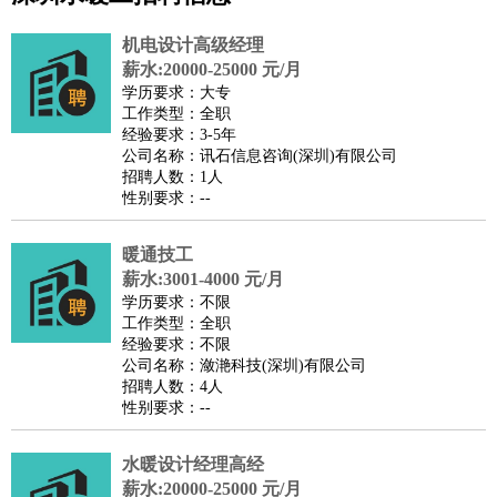
公关
：
公关员
公关经理
媒介专员
媒介经理
会展专员
机电设计高级经理
技工/工人
：
普工
电工
木工
钳工
焊工
钣金工
锅炉工
油漆工
缝纫工
薪水:20000-25000 元/月
学历要求：大专
维修工
水暖工
车工
叉车工
手机维修
电梯工
操作工
包
工作类型：全职
装工
水泥工
钢筋工
纺织工
管道工
样衣工
装卸工
经验要求：3-5年
公司名称：讯石信息咨询(深圳)有限公司
生产/研发
：
质量管理
生产组长
车间主任
工艺设计
生产总监
高级工
招聘人数：1人
程师
性别要求：--
机械/仪表
：
机械工程
仪器仪表
机电
版图设计
司机
：
商务司机
暖通技工
客车司机
货车司机
出租车司机
班车司机
驾校
薪水:3001-4000 元/月
教练
带车司机
地铁司机
高铁司机
小车司机
快车司机
专
学历要求：不限
车司机
工作类型：全职
经验要求：不限
物流/仓储
：
快递员
仓库管理
搬运工
物流专员
物流经理
调度员
公司名称：潋滟科技(深圳)有限公司
贸易/采购
：
外贸专员
外贸经理
采购员
采购经理
商务专员
报关员
买
招聘人数：4人
性别要求：--
手
保险/理赔
：
保险推销
保险顾问
核保理赔
保险经纪人
保险精算师
契
水暖设计经理高经
约管理
保险内勤
薪水:20000-25000 元/月