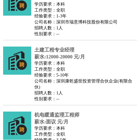
餐饮类
：
厨师
服务员
传菜员
面点师
洗碗工
后厨
杂工
学徒
咖啡
学历要求：本科
工作类型：全职
师
茶艺师
迎宾
经验要求：1-3年
酒店/旅游
：
酒店前台
酒店服务员
行李员
大堂经理
酒店管理
酒店管
公司名称：深圳市瑞意博科技股份有限公司
招聘人数：1人
家
导游
旅游顾问
签证专员
订票员
试睡师
性别要求：--
超市/销售
：
促销导购
营业员
收银员
理货员
食品加工
品类管理
店长
美容/美发
：
发型师
美容师
化妆师
美甲师
美发助理
洗头工
美体师
土建工程专业经理
美容顾问
美容助理
美容店长
宠物美容
薪水:12000-20000 元/月
学历要求：本科
保健/按摩
：
按摩师
针灸推拿
足疗师
搓澡工
盲人按摩
工作类型：全职
娱乐/影视
：
礼仪
调酒师
摄影师
主持人
配音员
后期制作
场务
群众
经验要求：5-10年
公司名称：深圳康乾盛世投资管理合伙企业(有限合
演员
音效师
灯光师
编剧
主播
伙)
技术开发
：
程序员
网页设计
技术专员
软件工程师
测试工程师
运维
招聘人数：1人
性别要求：--
工程师
技术支持
硬件工程师
系统工程师
通信工程师
数
据工程师
前端工程师
APP开发
算法工程师
机电暖通监理工程师
产品管理
：
产品经理
产品运营
产品助理
项目经理
高级产品经理
产
薪水:面议 元/月
品实习生
SEO
学历要求：本科
工作类型：全职
电子/电气
：
无线电
电路工程
自动化
电子维修
产品工艺