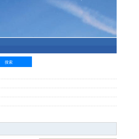
泥工
钢筋工
纺织工
管道工
样衣工
装卸工