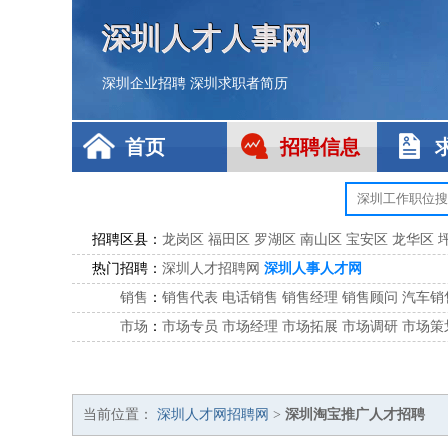
深圳人才人事网
深圳企业招聘
深圳求职者简历
首页
招聘信息
招聘区县：
龙岗区
福田区
罗湖区
南山区
宝安区
龙华区
热门招聘：
深圳人才招聘网
深圳人事人才网
销售
：
销售代表
电话销售
销售经理
销售顾问
汽车销
市场
：
市场专员
市场经理
市场拓展
市场调研
市场策
客服
：
客服专员
电话客服
客服经理
售后服务
客户关
公关
：
公关员
公关经理
媒介专员
媒介经理
会展专员
技工/工人
：
普工
电工
木工
钳工
焊工
钣金工
锅炉工
油漆
当前位置：
深圳人才网招聘网
>
深圳淘宝推广人才招聘
生产/研发
：
质量管理
生产组长
车间主任
工艺设计
生产总