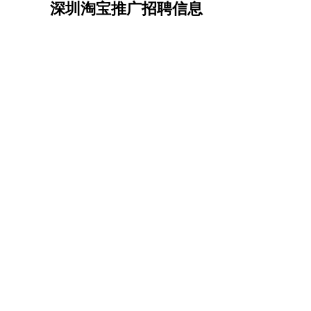
深圳淘宝推广招聘信息
机械/仪表
：
机械工程
仪器仪表
机电
版图设计
司机
：
商务司机
客车司机
货车司机
出租车司机
班车
物流/仓储
：
快递员
仓库管理
搬运工
物流专员
物流经理
调
贸易/采购
：
外贸专员
外贸经理
采购员
采购经理
商务专员
保险/理赔
：
保险推销
保险顾问
核保理赔
保险经纪人
保险
餐饮类
：
厨师
服务员
传菜员
面点师
洗碗工
后厨
杂工
酒店/旅游
：
酒店前台
酒店服务员
行李员
大堂经理
酒店管
超市/销售
：
促销导购
营业员
收银员
理货员
食品加工
品类
美容/美发
：
发型师
美容师
化妆师
美甲师
美发助理
洗头工
保健/按摩
：
按摩师
针灸推拿
足疗师
搓澡工
盲人按摩
娱乐/影视
：
礼仪
调酒师
摄影师
主持人
配音员
后期制作
技术开发
：
程序员
网页设计
技术专员
软件工程师
测试工
产品管理
：
产品经理
产品运营
产品助理
项目经理
高级产
电子/电气
：
无线电
电路工程
自动化
电子维修
产品工艺
家政/安保
：
保洁
保姆
保安
月嫂
钟点工
洗衣工
护工
育婴