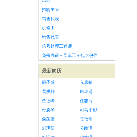
出纳
招聘主管
销售代表
机修工
销售代表
信号处理工程师
免费办证＋叉车工＋包吃包住
最新简历
闵圣盛
亢彦晴
戈棋柳
唐玮遥
金德峰
任志海
母旋琴
司马平彬
俞菡媛
慕信明
刘玥妍
公幽语