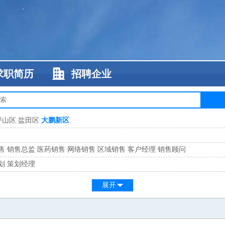
求职简历
招聘企业
坪山区
盐田区
大鹏新区
售
销售总监
医药销售
网络销售
区域销售
客户经理
销售顾问
划
策划经理
系
客服总监
展开
工
缝纫工
维修工
水暖工
车工
叉车工
手机维修
电梯工
操作工
包装工
水
监
高级工程师