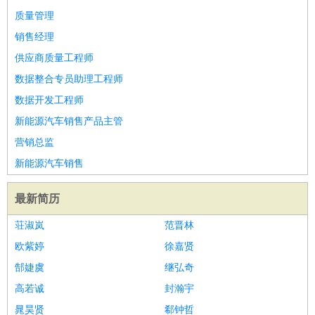
家政/安保
：
保洁
保姆
保安
月嫂
钟点工
洗衣工
护工
育婴师
送水工
质量管理
家庭管家
销售经理
物业管理
：
物业维修
物业管理
物业招商
物业经理
供应商质量工程师
淘宝/网店
：
淘宝客服
淘宝美工
淘宝店长
淘宝推广
淘宝装修
淘宝策
数据整合专员助理工程师
划
淘宝模特
数据开发工程师
财务/会计
：
会计
财务
出纳
审计
税务
财务分析
成本管理
新能源汽车销售产品主管
教育/培训
：
教师
家教
幼教
教学管理
学术研究
培训策划
课程顾问
营销总监
银行/证券
：
理财顾问
证券分析
银行柜员
拍卖师
操盘手
银行经理
信
新能源汽车销售
贷管理
律师/法务
：
律师
律师助理
法务专员
专利顾问
合同管理
最新简历
广告/咨询
：
文案
广告制作
咨询顾问
创意总监
广告策划
会展策划
婚
荘淑岚
范晋林
礼策划
媒介策划
咨询经理
客户主管
摄影师
欧紫婷
徐嘉贤
美术/设计
：
服装设计
平面设计
美编
家具设计
美术老师
室内设计
包
郜婕虞
继弘奇
装设计
动画设计
珠宝设计
店面设计
UI设计
高若诚
封瀚宇
编辑/出版
：
编辑
记者
出版
发行
专栏作家
排版设计
晁昊贤
郗钟哲
翻译/语言
：
英语翻译
日语翻译
俄语翻译
韩语翻译
法语翻译
德语翻