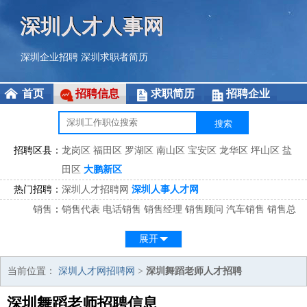
深圳人才人事网
深圳企业招聘
深圳求职者简历
首页
招聘信息
求职简历
招聘企业
招聘区县：
龙岗区
福田区
罗湖区
南山区
宝安区
龙华区
坪山区
盐
田区
大鹏新区
热门招聘：
深圳人才招聘网
深圳人事人才网
销售
：
销售代表
电话销售
销售经理
销售顾问
汽车销售
销售总
监
医药销售
网络销售
区域销售
客户经理
销售顾问
展开
市场
：
市场专员
市场经理
市场拓展
市场调研
市场策划
策划经
理
当前位置：
深圳人才网招聘网
>
深圳舞蹈老师人才招聘
客服
：
客服专员
电话客服
客服经理
售后服务
客户关系
客服总
深圳舞蹈老师招聘信息
监