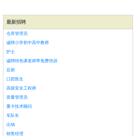
餐饮类
：
厨师
服务员
传菜员
面点师
洗碗工
后厨
杂工
学徒
咖啡
师
茶艺师
迎宾
酒店/旅游
：
酒店前台
酒店服务员
行李员
大堂经理
酒店管理
酒店管
最新招聘
家
导游
旅游顾问
签证专员
订票员
试睡师
仓库管理员
超市/销售
：
促销导购
营业员
收银员
理货员
食品加工
品类管理
店长
诚聘小学初中高中教师
美容/美发
：
发型师
美容师
化妆师
美甲师
美发助理
洗头工
美体师
护士
美容顾问
美容助理
美容店长
宠物美容
诚聘特色课老师带免费培训
保健/按摩
：
按摩师
针灸推拿
足疗师
搓澡工
盲人按摩
后厨
娱乐/影视
：
礼仪
调酒师
摄影师
主持人
配音员
后期制作
场务
群众
口腔医生
演员
音效师
灯光师
编剧
主播
高级安全工程师
技术开发
：
程序员
网页设计
技术专员
软件工程师
测试工程师
运维
质量管理员
工程师
技术支持
硬件工程师
系统工程师
通信工程师
数
重卡技术顾问
据工程师
前端工程师
APP开发
算法工程师
产品管理
：
产品经理
产品运营
产品助理
项目经理
高级产品经理
产
车队长
品实习生
SEO
出纳
电子/电气
：
无线电
电路工程
自动化
电子维修
产品工艺
销售经理