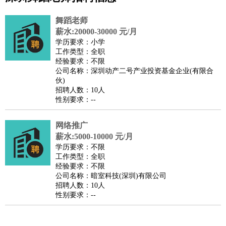
公关
：
公关员
公关经理
媒介专员
媒介经理
会展专员
舞蹈老师
技工/工人
：
普工
电工
木工
钳工
焊工
钣金工
锅炉工
油漆工
缝纫工
薪水:20000-30000 元/月
学历要求：小学
维修工
水暖工
车工
叉车工
手机维修
电梯工
操作工
包
工作类型：全职
装工
水泥工
钢筋工
纺织工
管道工
样衣工
装卸工
经验要求：不限
公司名称：深圳动产二号产业投资基金企业(有限合
生产/研发
：
质量管理
生产组长
车间主任
工艺设计
生产总监
高级工
伙)
程师
招聘人数：10人
性别要求：--
机械/仪表
：
机械工程
仪器仪表
机电
版图设计
司机
：
商务司机
客车司机
货车司机
出租车司机
班车司机
驾校
网络推广
教练
带车司机
地铁司机
高铁司机
小车司机
快车司机
专
薪水:5000-10000 元/月
车司机
学历要求：不限
工作类型：全职
物流/仓储
：
快递员
仓库管理
搬运工
物流专员
物流经理
调度员
经验要求：不限
贸易/采购
：
外贸专员
外贸经理
采购员
采购经理
商务专员
报关员
买
公司名称：暗室科技(深圳)有限公司
招聘人数：10人
手
性别要求：--
保险/理赔
：
保险推销
保险顾问
核保理赔
保险经纪人
保险精算师
契
约管理
保险内勤