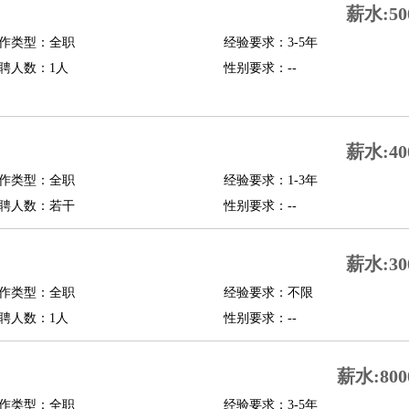
薪水:50
修
淘宝策划
淘宝模特
作类型：全职
经验要求：3-5年
聘人数：1人
性别要求：--
课程顾问
行经理
信贷管理
薪水:40
展策划
婚礼策划
媒介策划
咨询经理
客户主管
摄影师
作类型：全职
经验要求：1-3年
内设计
包装设计
动画设计
珠宝设计
店面设计
UI设计
聘人数：若干
性别要求：--
译
德语翻译
小语种
薪水:30
生
中医
作类型：全职
经验要求：不限
练
高尔夫助理
体育解说员
体育记者
足球教练
聘人数：1人
性别要求：--
测员
薪水:800
员
房产中介
房产内勤
房产评估师
作类型：全职
经验要求：3-5年
园林设计
测绘员
建筑工
装修工