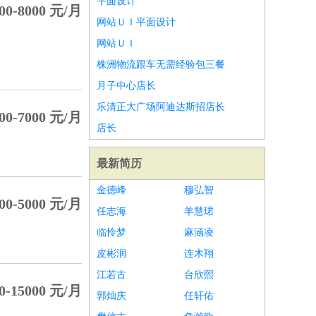
平面设计
00-8000 元/月
网站ＵＩ平面设计
网站ＵＩ
株洲物流跟车无需经验包三餐
月子中心店长
乐清正大广场阿迪达斯招店长
00-7000 元/月
店长
最新简历
金德峰
穆弘智
00-5000 元/月
任志海
羊慧珺
临怜梦
麻涵凌
皮彬润
连木翔
江若古
台欣熙
0-15000 元/月
郭灿庆
任轩佑