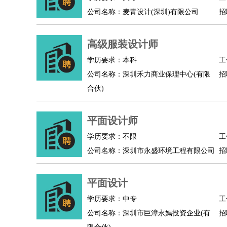
公司名称：麦青设计(深圳)有限公司
招
人事/行政
：
文员
前台
秘书
人事专员
人事经理
行政助理
高级管理
：
总监
总裁助理
副总裁
总经理
合伙人
CEO
CT
高级服装设计师
农林牧渔
：
养殖人员
饲养业务
农艺师
畜牧师
饲料研发
好玩职业
：
酒店试睡员
美食品尝师
旅游体验师
职业拥抱
学历要求：本科
工
公司名称：深圳禾力商业保理中心(有限
招
合伙)
平面设计师
学历要求：不限
工
公司名称：深圳市永盛环境工程有限公司
招
平面设计
学历要求：中专
工
公司名称：深圳市巨漳永嫣投资企业(有
招