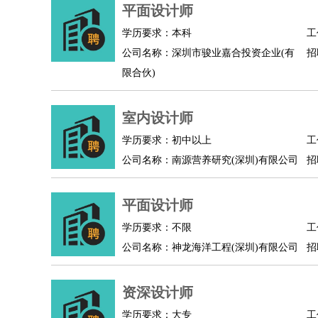
物业管理
：
物业维修
物业管理
物业招商
物业经理
平面设计师
淘宝/网店
：
淘宝客服
淘宝美工
淘宝店长
淘宝推广
淘宝装
学历要求：本科
工
财务/会计
：
会计
财务
出纳
审计
税务
财务分析
成本管理
公司名称：深圳市骏业嘉合投资企业(有
招
教育/培训
：
教师
家教
幼教
教学管理
学术研究
培训策划
限合伙)
银行/证券
：
理财顾问
证券分析
银行柜员
拍卖师
操盘手
银
律师/法务
：
律师
律师助理
法务专员
专利顾问
合同管理
室内设计师
广告/咨询
：
文案
广告制作
咨询顾问
创意总监
广告策划
会
学历要求：初中以上
工
美术/设计
：
服装设计
平面设计
美编
家具设计
美术老师
室
公司名称：南源营养研究(深圳)有限公司
招
编辑/出版
：
编辑
记者
出版
发行
专栏作家
排版设计
翻译/语言
：
英语翻译
日语翻译
俄语翻译
韩语翻译
法语翻
平面设计师
医疗/药剂
：
医生
护士
药剂师
理疗师
导医
营养师
心理医
学历要求：不限
工
运动/健身
：
健身教练
瑜伽教练
舞蹈老师
游泳教练
台球教
公司名称：神龙海洋工程(深圳)有限公司
招
环境保护
：
污水处理
环保检测
环境管理
环境绿化
水质检
政府公务
：
资深设计师
房地产
：
房产销售
置业顾问
房产客服
房产策划
房产店
学历要求：大专
工
建筑/装修
：
土木工程
工程监理
造价师
安全专员
项目管理