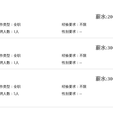
司机
驾校教练
带车司机
地铁司机
高铁司机
小车司机
快车司机
专车司机
薪水:20
度员
作类型：全职
经验要求：不限
报关员
买手
聘人数：1人
性别要求：--
精算师
契约管理
保险内勤
学徒
咖啡师
茶艺师
迎宾
薪水:30
理
酒店管家
导游
旅游顾问
签证专员
订票员
试睡师
作类型：全职
经验要求：不限
管理
店长
聘人数：1人
性别要求：--
美体师
美容顾问
美容助理
美容店长
宠物美容
薪水:30
场务
群众演员
音效师
灯光师
编剧
主播
程师
运维工程师
技术支持
硬件工程师
系统工程师
通信工程师
数据工程
作类型：全职
经验要求：不限
品经理
聘人数：5人
产品实习生
SEO
性别要求：--
师
送水工
家庭管家