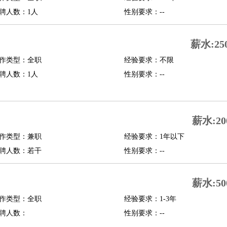
聘人数：1人
性别要求：--
行政主管
招聘专员
招聘经理
猎头顾问
培训专员
O
CFO
CPO
薪水:25
师
酒店试睡员
狗粮试吃员
手模
陪跑族
网购砍价师
色彩搭配师
品酒师
作类型：全职
经验要求：不限
聘人数：1人
性别要求：--
薪水:20
作类型：兼职
经验要求：1年以下
聘人数：若干
性别要求：--
薪水:50
作类型：全职
经验要求：1-3年
聘人数：
性别要求：--