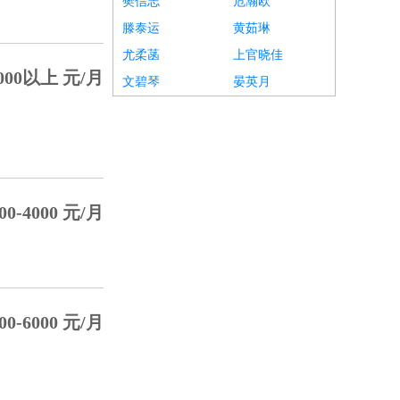
樊信志
危瀚欧
滕泰运
黄茹琳
尤柔菡
上官晓佳
000以上 元/月
文碧琴
晏英月
00-4000 元/月
00-6000 元/月