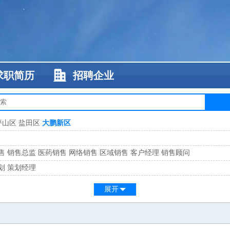
求职简历
招聘企业
坪山区
盐田区
大鹏新区
售
销售总监
医药销售
网络销售
区域销售
客户经理
销售顾问
划
策划经理
系
客服总监
展开
工
缝纫工
维修工
水暖工
车工
叉车工
手机维修
电梯工
操作工
包装工
水
监
高级工程师