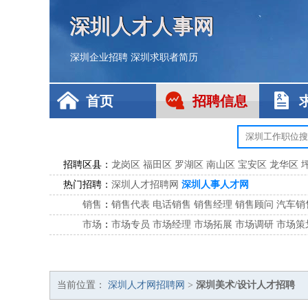
深圳人才人事网
深圳企业招聘
深圳求职者简历
首页
招聘信息
招聘区县：
龙岗区
福田区
罗湖区
南山区
宝安区
龙华区
热门招聘：
深圳人才招聘网
深圳人事人才网
销售
：
销售代表
电话销售
销售经理
销售顾问
汽车销
市场
：
市场专员
市场经理
市场拓展
市场调研
市场策
客服
：
客服专员
电话客服
客服经理
售后服务
客户关
公关
：
公关员
公关经理
媒介专员
媒介经理
会展专员
技工/工人
：
普工
电工
木工
钳工
焊工
钣金工
锅炉工
油漆
当前位置：
深圳人才网招聘网
>
深圳美术/设计人才招聘
生产/研发
：
质量管理
生产组长
车间主任
工艺设计
生产总