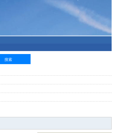
泥工
钢筋工
纺织工
管道工
样衣工
装卸工