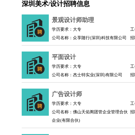
深圳美术/设计招聘信息
机械/仪表
：
机械工程
仪器仪表
机电
版图设计
司机
：
商务司机
客车司机
货车司机
出租车司机
班车
景观设计师助理
物流/仓储
：
快递员
仓库管理
搬运工
物流专员
物流经理
调
学历要求：大专
工
贸易/采购
：
外贸专员
外贸经理
采购员
采购经理
商务专员
公司名称：众享随行(深圳)科技有限公司
招
保险/理赔
：
保险推销
保险顾问
核保理赔
保险经纪人
保险
餐饮类
：
厨师
服务员
传菜员
面点师
洗碗工
后厨
杂工
平面设计
酒店/旅游
：
酒店前台
酒店服务员
行李员
大堂经理
酒店管
学历要求：大专
工
超市/销售
：
促销导购
营业员
收银员
理货员
食品加工
品类
公司名称：杰士特实业(深圳)有限公司
招
美容/美发
：
发型师
美容师
化妆师
美甲师
美发助理
洗头工
保健/按摩
：
按摩师
针灸推拿
足疗师
搓澡工
盲人按摩
广告设计师
娱乐/影视
：
礼仪
调酒师
摄影师
主持人
配音员
后期制作
技术开发
：
程序员
网页设计
技术专员
软件工程师
测试工
学历要求：大专
工
产品管理
：
产品经理
公司名称：佛山天佑阁团管企业管理合伙
产品运营
产品助理
项目经理
高级产
招
企业(有限合伙)
电子/电气
：
无线电
电路工程
自动化
电子维修
产品工艺
家政/安保
：
保洁
保姆
保安
月嫂
钟点工
洗衣工
护工
育婴