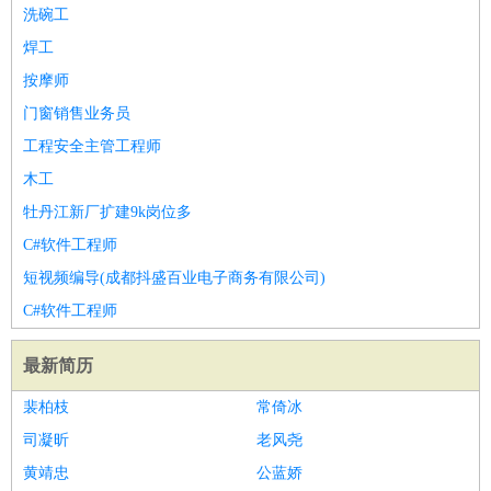
餐饮类
：
厨师
服务员
传菜员
面点师
洗碗工
后厨
杂工
学徒
咖啡
洗碗工
师
茶艺师
迎宾
焊工
酒店/旅游
：
酒店前台
酒店服务员
行李员
大堂经理
酒店管理
酒店管
按摩师
家
导游
旅游顾问
签证专员
订票员
试睡师
门窗销售业务员
超市/销售
：
促销导购
营业员
收银员
理货员
食品加工
品类管理
店长
工程安全主管工程师
美容/美发
：
发型师
美容师
化妆师
美甲师
美发助理
洗头工
美体师
木工
美容顾问
美容助理
美容店长
宠物美容
牡丹江新厂扩建9k岗位多
保健/按摩
：
按摩师
针灸推拿
足疗师
搓澡工
盲人按摩
C#软件工程师
娱乐/影视
：
礼仪
调酒师
摄影师
主持人
配音员
后期制作
场务
群众
短视频编导(成都抖盛百业电子商务有限公司)
演员
音效师
灯光师
编剧
主播
C#软件工程师
技术开发
：
程序员
网页设计
技术专员
软件工程师
测试工程师
运维
工程师
技术支持
硬件工程师
系统工程师
通信工程师
数
最新简历
据工程师
前端工程师
APP开发
算法工程师
裴柏枝
常倚冰
产品管理
：
产品经理
产品运营
产品助理
项目经理
高级产品经理
产
司凝昕
老风尧
品实习生
SEO
黄靖忠
公蓝娇
电子/电气
：
无线电
电路工程
自动化
电子维修
产品工艺