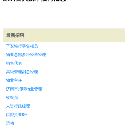
公关
：
公关员
公关经理
媒介专员
媒介经理
会展专员
技工/工人
：
普工
电工
木工
钳工
焊工
钣金工
锅炉工
油漆工
缝纫工
维修工
水暖工
车工
叉车工
手机维修
电梯工
操作工
包
装工
水泥工
钢筋工
纺织工
管道工
样衣工
装卸工
最新招聘
生产/研发
：
质量管理
生产组长
车间主任
工艺设计
生产总监
高级工
平安银行零售柜员
程师
物业总部多种经营经理
机械/仪表
：
机械工程
仪器仪表
机电
版图设计
销售代表
司机
：
商务司机
客车司机
货车司机
出租车司机
班车司机
驾校
高级管理副总经理
教练
带车司机
地铁司机
高铁司机
小车司机
快车司机
专
物业主任
车司机
济南市招聘物业管理
物流/仓储
：
快递员
仓库管理
搬运工
物流专员
物流经理
调度员
收银员
贸易/采购
：
外贸专员
外贸经理
采购员
采购经理
商务专员
报关员
买
手
人资行政经理
保险/理赔
：
保险推销
保险顾问
核保理赔
保险经纪人
保险精算师
契
口腔执业医生
约管理
保险内勤
运动