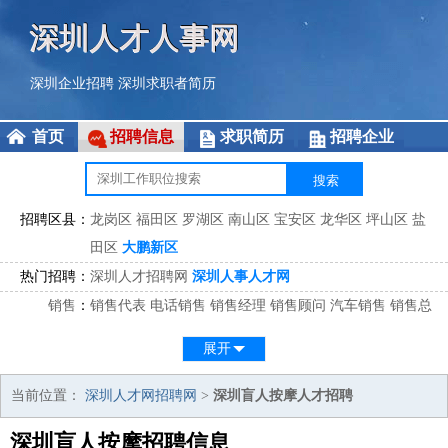
深圳人才人事网
深圳企业招聘
深圳求职者简历
首页
招聘信息
求职简历
招聘企业
招聘区县：
龙岗区
福田区
罗湖区
南山区
宝安区
龙华区
坪山区
盐
田区
大鹏新区
热门招聘：
深圳人才招聘网
深圳人事人才网
销售
：
销售代表
电话销售
销售经理
销售顾问
汽车销售
销售总
监
医药销售
网络销售
区域销售
客户经理
销售顾问
展开
市场
：
市场专员
市场经理
市场拓展
市场调研
市场策划
策划经
理
当前位置：
深圳人才网招聘网
>
深圳盲人按摩人才招聘
客服
：
客服专员
电话客服
客服经理
售后服务
客户关系
客服总
深圳盲人按摩招聘信息
监