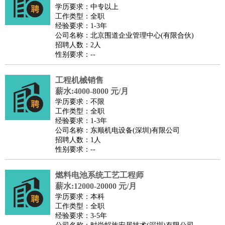
餐饮类
：
厨师
服务员
传菜员
面点师
洗碗工
后厨
杂工
学徒
咖啡
学历要求：中专以上
工作类型：全职
师
茶艺师
迎宾
经验要求：1-3年
酒店/旅游
：
酒店前台
酒店服务员
行李员
大堂经理
酒店管理
酒店管
公司名称：北京围道企业管理中心(有限合伙)
招聘人数：2人
家
导游
旅游顾问
签证专员
订票员
试睡师
性别要求：--
超市/销售
：
促销导购
营业员
收银员
理货员
食品加工
品类管理
店长
美容/美发
：
发型师
美容师
化妆师
美甲师
美发助理
洗头工
美体师
工程机械销售
美容顾问
美容助理
美容店长
宠物美容
薪水:4000-8000 元/月
学历要求：不限
保健/按摩
：
按摩师
针灸推拿
足疗师
搓澡工
盲人按摩
工作类型：全职
娱乐/影视
：
礼仪
调酒师
摄影师
主持人
配音员
后期制作
场务
群众
经验要求：1-3年
公司名称：东顺机电设备(深圳)有限公司
演员
音效师
灯光师
编剧
主播
招聘人数：1人
技术开发
：
程序员
网页设计
技术专员
软件工程师
测试工程师
运维
性别要求：--
工程师
技术支持
硬件工程师
系统工程师
通信工程师
数
燃料电池系统工艺工程师
据工程师
前端工程师
APP开发
算法工程师
薪水:12000-20000 元/月
产品管理
：
产品经理
产品运营
产品助理
项目经理
高级产品经理
产
学历要求：本科
品实习生
SEO
工作类型：全职
经验要求：3-5年
电子/电气
：
无线电
电路工程
自动化
电子维修
产品工艺