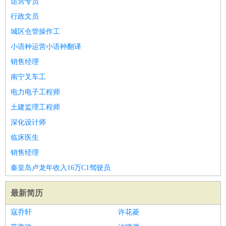
运营专员
译
小语种
行政文员
医疗/药剂
：
医生
护士
药剂师
理疗师
导医
营养师
心理医生
中医
城区仓管操作工
运动/健身
：
健身教练
瑜伽教练
舞蹈老师
游泳教练
台球教练
高尔夫
小语种运营小语种翻译
助理
体育解说员
体育记者
足球教练
销售经理
环境保护
：
污水处理
环保检测
环境管理
环境绿化
水质检测员
南宁叉车工
政府公务
：
电力电子工程师
房地产
：
房产销售
置业顾问
房产客服
房产策划
房产店员
房产中
土建监理工程师
介
房产内勤
房产评估师
深化设计师
建筑/装修
：
土木工程
工程监理
造价师
安全专员
项目管理
园林设计
临床医生
测绘员
建筑工
装修工
销售经理
人事/行政
：
文员
前台
秘书
人事专员
人事经理
行政助理
行政主管
秦皇岛卢龙年收入16万C1驾驶员
招聘专员
招聘经理
猎头顾问
培训专员
高级管理
：
总监
总裁助理
副总裁
总经理
合伙人
CEO
CTO
CFO
最新简历
CPO
寇乔轩
许花菱
农林牧渔
：
养殖人员
饲养业务
农艺师
畜牧师
饲料研发