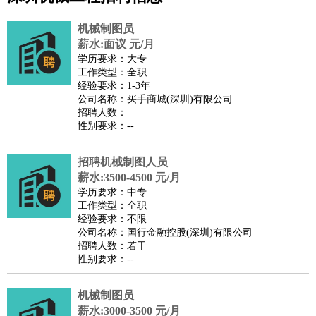
公关
：
公关员
公关经理
媒介专员
媒介经理
会展专员
机械制图员
技工/工人
：
普工
电工
木工
钳工
焊工
钣金工
锅炉工
油漆工
缝纫工
薪水:面议 元/月
学历要求：大专
维修工
水暖工
车工
叉车工
手机维修
电梯工
操作工
包
工作类型：全职
装工
水泥工
钢筋工
纺织工
管道工
样衣工
装卸工
经验要求：1-3年
公司名称：买手商城(深圳)有限公司
生产/研发
：
质量管理
生产组长
车间主任
工艺设计
生产总监
高级工
招聘人数：
程师
性别要求：--
机械/仪表
：
机械工程
仪器仪表
机电
版图设计
司机
：
商务司机
招聘机械制图人员
客车司机
货车司机
出租车司机
班车司机
驾校
薪水:3500-4500 元/月
教练
带车司机
地铁司机
高铁司机
小车司机
快车司机
专
学历要求：中专
车司机
工作类型：全职
经验要求：不限
物流/仓储
：
快递员
仓库管理
搬运工
物流专员
物流经理
调度员
公司名称：国行金融控股(深圳)有限公司
贸易/采购
：
外贸专员
外贸经理
采购员
采购经理
商务专员
报关员
买
招聘人数：若干
性别要求：--
手
保险/理赔
：
保险推销
保险顾问
核保理赔
保险经纪人
保险精算师
契
机械制图员
约管理
保险内勤
薪水:3000-3500 元/月