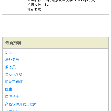
公司名称：时尚蜗族安居技术(深圳)有限公司
家政/安保
：
保洁
保姆
保安
月嫂
钟点工
洗衣工
护工
育婴师
送水工
招聘人数：1人
性别要求：--
家庭管家
物业管理
：
物业维修
物业管理
物业招商
物业经理
淘宝/网店
：
淘宝客服
淘宝美工
淘宝店长
淘宝推广
淘宝装修
淘宝策
划
淘宝模特
财务/会计
：
会计
财务
出纳
审计
税务
财务分析
成本管理
最新招聘
教育/培训
：
教师
家教
幼教
教学管理
学术研究
培训策划
课程顾问
护工
银行/证券
：
理财顾问
证券分析
银行柜员
拍卖师
操盘手
银行经理
信
法务专员
贷管理
服务员
律师/法务
：
律师
律师助理
法务专员
专利顾问
合同管理
自动化学徒
广告/咨询
：
文案
广告制作
咨询顾问
创意总监
广告策划
会展策划
婚
研发工程师
礼策划
媒介策划
咨询经理
客户主管
摄影师
医生
美术/设计
：
服装设计
平面设计
美编
家具设计
美术老师
室内设计
包
装设计
动画设计
珠宝设计
店面设计
UI设计
口腔护士
编辑/出版
：
编辑
记者
出版
发行
专栏作家
排版设计
高级软件开发工程师
翻译/语言
：
英语翻译
日语翻译
俄语翻译
韩语翻译
法语翻译
德语翻