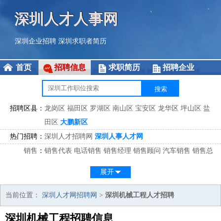
深圳人才人事网
深圳企业招聘
深圳求职者简历
首页
招聘信息
求职简历
招聘企业
招聘区县：
龙岗区
福田区
罗湖区
南山区
宝安区
龙华区
坪山区
盐
田区
大鹏新区
热门招聘：
深圳人才招聘网
深圳人事人才网
销售
：
销售代表
电话销售
销售经理
销售顾问
汽车销售
销售总
监
医药销售
网络销售
区域销售
客户经理
销售顾问
展开
市场
：
市场专员
市场经理
市场拓展
市场调研
市场策划
策划经
理
当前位置：
深圳人才网招聘网
>
深圳机械工程人才招聘
客服
：
客服专员
电话客服
客服经理
售后服务
客户关系
客服总
深圳机械工程招聘信息
监