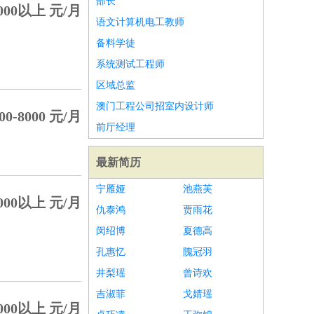
部长
000以上 元/月
语文计算机电工教师
备料学徒
系统测试工程师
区域总监
澳门工程公司招室内设计师
00-8000 元/月
前厅经理
最新简历
宁雁娅
池燕芙
000以上 元/月
仇泰鸿
贾雨花
闵绍博
夏德高
孔惠忆
隗冠羽
井梨瑶
曾诗欢
吉淑菲
戈婧瑶
000以上 元/月