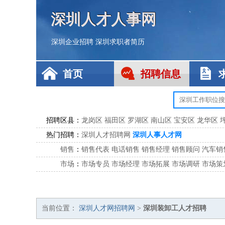
深圳人才人事网
深圳企业招聘
深圳求职者简历
首页
招聘信息
招聘区县：
龙岗区
福田区
罗湖区
南山区
宝安区
龙华区
热门招聘：
深圳人才招聘网
深圳人事人才网
销售
：
销售代表
电话销售
销售经理
销售顾问
汽车销
市场
：
市场专员
市场经理
市场拓展
市场调研
市场策
客服
：
客服专员
电话客服
客服经理
售后服务
客户关
公关
：
公关员
公关经理
媒介专员
媒介经理
会展专员
技工/工人
：
普工
电工
木工
钳工
焊工
钣金工
锅炉工
油漆
当前位置：
深圳人才网招聘网
>
深圳装卸工人才招聘
生产/研发
：
质量管理
生产组长
车间主任
工艺设计
生产总