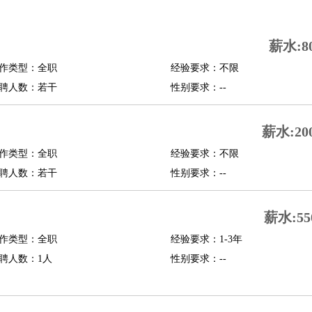
司机
驾校教练
带车司机
地铁司机
高铁司机
小车司机
快车司机
专车司机
薪水:8
度员
作类型：全职
经验要求：不限
报关员
买手
聘人数：若干
性别要求：--
精算师
契约管理
保险内勤
学徒
咖啡师
茶艺师
迎宾
薪水:20
理
酒店管家
导游
旅游顾问
签证专员
订票员
试睡师
作类型：全职
经验要求：不限
管理
店长
聘人数：若干
性别要求：--
美体师
美容顾问
美容助理
美容店长
宠物美容
薪水:55
场务
群众演员
音效师
灯光师
编剧
主播
程师
运维工程师
技术支持
硬件工程师
系统工程师
通信工程师
数据工程
作类型：全职
经验要求：1-3年
品经理
聘人数：1人
产品实习生
SEO
性别要求：--
师
送水工
家庭管家