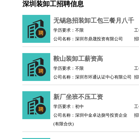
深圳装卸工招聘信息
机械/仪表
：
机械工程
仪器仪表
机电
版图设计
司机
：
商务司机
客车司机
货车司机
出租车司机
班车
无锡急招装卸工包三餐月八千
物流/仓储
：
快递员
仓库管理
搬运工
物流专员
物流经理
调
学历要求：不限
工
贸易/采购
：
外贸专员
外贸经理
采购员
采购经理
商务专员
公司名称：深圳市鼎晟投资有限公司
招
保险/理赔
：
保险推销
保险顾问
核保理赔
保险经纪人
保险
餐饮类
：
厨师
服务员
传菜员
面点师
洗碗工
后厨
杂工
鞍山装卸工薪资高
酒店/旅游
：
酒店前台
酒店服务员
行李员
大堂经理
酒店管
学历要求：不限
工
超市/销售
：
促销导购
营业员
收银员
理货员
食品加工
品类
公司名称：深圳市环通认证中心有限公司
招
美容/美发
：
发型师
美容师
化妆师
美甲师
美发助理
洗头工
保健/按摩
：
按摩师
针灸推拿
足疗师
搓澡工
盲人按摩
新厂坐班不压工资
娱乐/影视
：
礼仪
调酒师
摄影师
主持人
配音员
后期制作
技术开发
：
程序员
网页设计
技术专员
软件工程师
测试工
学历要求：初中
工
产品管理
：
产品经理
公司名称：深圳中金卓达捌号投资企业
产品运营
产品助理
项目经理
高级产
招
(有限合伙)
电子/电气
：
无线电
电路工程
自动化
电子维修
产品工艺
家政/安保
：
保洁
保姆
保安
月嫂
钟点工
洗衣工
护工
育婴