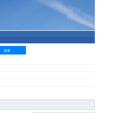
泥工
钢筋工
纺织工
管道工
样衣工
装卸工