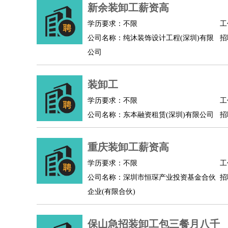
物业管理
：
物业维修
物业管理
物业招商
物业经理
新余装卸工薪资高
淘宝/网店
：
淘宝客服
淘宝美工
淘宝店长
淘宝推广
淘宝装
学历要求：不限
工
财务/会计
：
会计
财务
出纳
审计
税务
财务分析
成本管理
公司名称：纯沐装饰设计工程(深圳)有限
招
教育/培训
：
教师
家教
幼教
教学管理
学术研究
培训策划
公司
银行/证券
：
理财顾问
证券分析
银行柜员
拍卖师
操盘手
银
律师/法务
：
律师
律师助理
法务专员
专利顾问
合同管理
装卸工
广告/咨询
：
文案
广告制作
咨询顾问
创意总监
广告策划
会
学历要求：不限
工
美术/设计
：
服装设计
平面设计
美编
家具设计
美术老师
室
公司名称：东本融资租赁(深圳)有限公司
招
编辑/出版
：
编辑
记者
出版
发行
专栏作家
排版设计
翻译/语言
：
英语翻译
日语翻译
俄语翻译
韩语翻译
法语翻
重庆装卸工薪资高
医疗/药剂
：
医生
护士
药剂师
理疗师
导医
营养师
心理医
学历要求：不限
工
运动/健身
：
健身教练
瑜伽教练
舞蹈老师
游泳教练
台球教
公司名称：深圳市恒琛产业投资基金合伙
招
环境保护
：
污水处理
环保检测
环境管理
环境绿化
水质检
企业(有限合伙)
政府公务
：
房地产
：
房产销售
置业顾问
房产客服
房产策划
房产店
保山急招装卸工包三餐月八千
建筑/装修
：
土木工程
工程监理
造价师
安全专员
项目管理