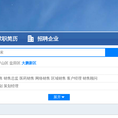
求职简历
招聘企业
坪山区
盐田区
大鹏新区
售
销售总监
医药销售
网络销售
区域销售
客户经理
销售顾问
划
策划经理
系
客服总监
展开
工
缝纫工
维修工
水暖工
车工
叉车工
手机维修
电梯工
操作工
包装工
水
监
高级工程师