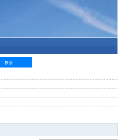
泥工
钢筋工
纺织工
管道工
样衣工
装卸工