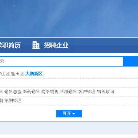
求职简历
招聘企业
坪山区
盐田区
大鹏新区
售
销售总监
医药销售
网络销售
区域销售
客户经理
销售顾问
划
策划经理
系
客服总监
展开
工
缝纫工
维修工
水暖工
车工
叉车工
手机维修
电梯工
操作工
包装工
水
监
高级工程师