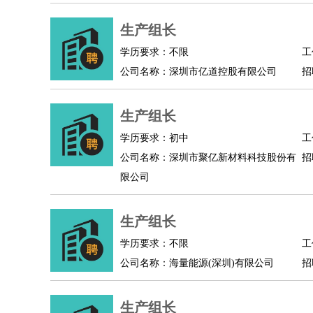
物业管理
：
物业维修
物业管理
物业招商
物业经理
淘宝/网店
：
淘宝客服
生产组长
淘宝美工
淘宝店长
淘宝推广
淘宝装
财务/会计
：
会计
财务
出纳
审计
税务
财务分析
成本管理
学历要求：不限
工
教育/培训
：
教师
家教
幼教
教学管理
学术研究
培训策划
公司名称：深圳市亿道控股有限公司
招
银行/证券
：
理财顾问
证券分析
银行柜员
拍卖师
操盘手
银
律师/法务
：
律师
律师助理
法务专员
专利顾问
合同管理
生产组长
广告/咨询
：
文案
广告制作
咨询顾问
创意总监
广告策划
会
学历要求：初中
工
美术/设计
：
服装设计
平面设计
美编
家具设计
美术老师
室
公司名称：深圳市聚亿新材料科技股份有
招
编辑/出版
：
编辑
记者
出版
发行
专栏作家
排版设计
限公司
翻译/语言
：
英语翻译
日语翻译
俄语翻译
韩语翻译
法语翻
医疗/药剂
：
医生
护士
药剂师
理疗师
导医
营养师
心理医
生产组长
运动/健身
：
健身教练
瑜伽教练
舞蹈老师
游泳教练
台球教
学历要求：不限
工
环境保护
：
污水处理
环保检测
环境管理
环境绿化
水质检
公司名称：海量能源(深圳)有限公司
招
政府公务
：
房地产
：
房产销售
置业顾问
房产客服
房产策划
房产店
生产组长
建筑/装修
：
土木工程
工程监理
造价师
安全专员
项目管理