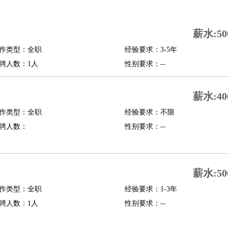
司机
驾校教练
带车司机
地铁司机
高铁司机
小车司机
快车司机
专车司机
薪水:50
度员
作类型：全职
经验要求：3-5年
报关员
买手
聘人数：1人
性别要求：--
精算师
契约管理
保险内勤
学徒
咖啡师
茶艺师
迎宾
薪水:40
理
酒店管家
导游
旅游顾问
签证专员
订票员
试睡师
作类型：全职
经验要求：不限
管理
店长
聘人数：
性别要求：--
美体师
美容顾问
美容助理
美容店长
宠物美容
场务
群众演员
音效师
灯光师
编剧
主播
薪水:50
程师
运维工程师
技术支持
硬件工程师
系统工程师
通信工程师
数据工程
品经理
作类型：全职
产品实习生
SEO
经验要求：1-3年
聘人数：1人
性别要求：--
师
送水工
家庭管家