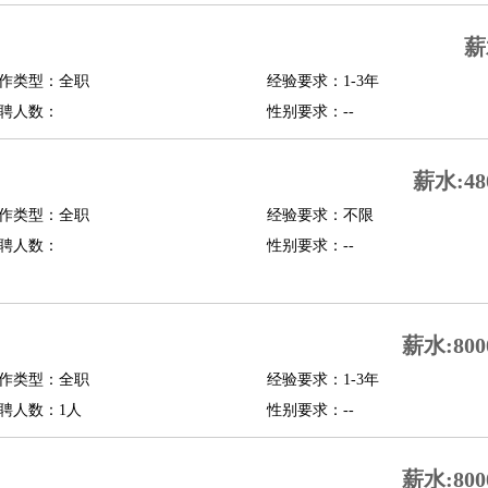
修
淘宝策划
淘宝模特
薪
作类型：全职
经验要求：1-3年
课程顾问
聘人数：
性别要求：--
行经理
信贷管理
薪水:48
展策划
婚礼策划
媒介策划
咨询经理
客户主管
摄影师
作类型：全职
经验要求：不限
内设计
包装设计
动画设计
珠宝设计
店面设计
UI设计
聘人数：
性别要求：--
译
德语翻译
小语种
生
中医
薪水:800
练
高尔夫助理
体育解说员
体育记者
足球教练
作类型：全职
经验要求：1-3年
测员
聘人数：1人
性别要求：--
员
房产中介
房产内勤
房产评估师
薪水:800
园林设计
测绘员
建筑工
装修工