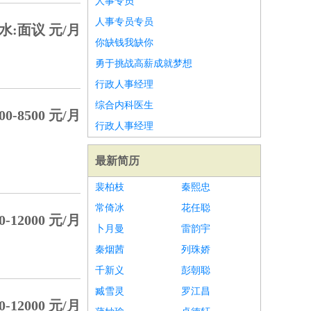
人事专员
人事专员专员
水:面议 元/月
你缺钱我缺你
勇于挑战高薪成就梦想
行政人事经理
综合内科医生
00-8500 元/月
行政人事经理
最新简历
裴柏枝
秦熙忠
常倚冰
花任聪
0-12000 元/月
卜月曼
雷韵宇
秦烟茜
列珠娇
千新义
彭朝聪
臧雪灵
罗江昌
0-12000 元/月