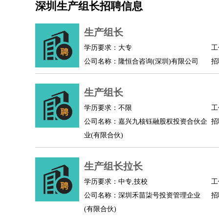
深圳生产组长招聘信息
机械/仪表
：
机械工程
仪器仪表
机电
版图设计
司机
：
商务司机
客车司机
货车司机
出租车司机
班车
生产组长
物流/仓储
：
快递员
仓库管理
搬运工
物流专员
物流经理
调
学历要求：大专
工
贸易/采购
：
外贸专员
外贸经理
采购员
采购经理
商务专员
公司名称：隆恒合咨询(深圳)有限公司
招
保险/理赔
：
保险推销
保险顾问
核保理赔
保险经纪人
保险
餐饮类
：
厨师
服务员
传菜员
面点师
洗碗工
后厨
杂工
生产组长
酒店/旅游
：
酒店前台
酒店服务员
行李员
大堂经理
酒店管
学历要求：不限
工
超市/销售
：
促销导购
营业员
收银员
理货员
食品加工
品类
公司名称：嘉兴九核钰融股权投资合伙企
招
美容/美发
：
发型师
美容师
化妆师
美甲师
美发助理
洗头工
业(有限合伙)
保健/按摩
：
按摩师
针灸推拿
足疗师
搓澡工
盲人按摩
娱乐/影视
：
礼仪
调酒师
摄影师
主持人
配音员
后期制作
生产组长拉长
技术开发
：
程序员
网页设计
技术专员
软件工程师
测试工
产品管理
：
产品经理
学历要求：中专,技校
产品运营
产品助理
项目经理
高级产
工
公司名称：深圳禾苗柒号投资管理企业
招
电子/电气
：
无线电
电路工程
自动化
电子维修
产品工艺
(有限合伙)
家政/安保
：
保洁
保姆
保安
月嫂
钟点工
洗衣工
护工
育婴