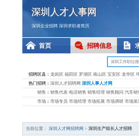
深圳人才人事网
深圳企业招聘
深圳求职者简历
首页
招聘信息
招聘区县：
龙岗区
福田区
罗湖区
南山区
宝安区
龙华区
热门招聘：
深圳人才招聘网
深圳人事人才网
销售
：
销售代表
电话销售
销售经理
销售顾问
汽车销
市场
：
市场专员
市场经理
市场拓展
市场调研
市场策
客服
：
客服专员
电话客服
客服经理
售后服务
客户关
公关
：
公关员
公关经理
媒介专员
媒介经理
会展专员
技工/工人
：
普工
电工
木工
钳工
焊工
钣金工
锅炉工
油漆
当前位置：
深圳人才网招聘网
>
深圳生产组长人才招聘
生产/研发
：
质量管理
生产组长
车间主任
工艺设计
生产总