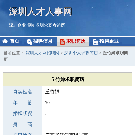
深圳人才人事网
深圳企业招聘
深圳求职者简历
首页
招聘信息
求职简历
招聘企业
当前位置：
深圳人才网招聘网
>
深圳个人求职简历
>
丘竹婵求职简
历
丘竹婵求职简历
真实姓名
丘竹婵
性 别
年 龄
女
50
出生年月
婚姻状况
1976-11-18
-
学 历
身 高
职校/技校
-