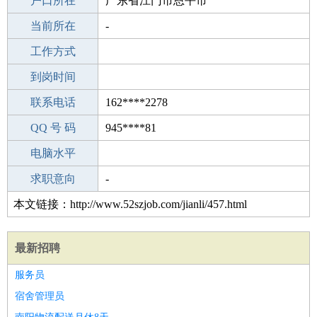
毕业学校
户口所在
西安冶金机械有限公司技工学校
广东省江门市恩平市
所学专业
当前所在
-
-
工作经验
工作方式
25
驾 照
到岗时间
A照
期望月薪
联系电话
162****2278
手机号码
QQ 号 码
162****2278
945****81
微信号码
电脑水平
162****2278
外语水平
求职意向
-
本文链接：http://www.52szjob.com/jianli/457.html
最新招聘
服务员
宿舍管理员