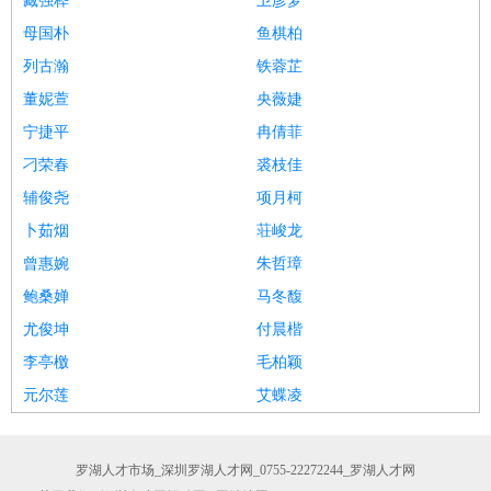
臧强桦
卫彦梦
母国朴
鱼棋柏
列古瀚
铁蓉芷
董妮萱
央薇婕
宁捷平
冉倩菲
刁荣春
裘枝佳
辅俊尧
项月柯
卜茹烟
荘峻龙
曾惠婉
朱哲璋
鲍桑婵
马冬馥
尤俊坤
付晨楷
李亭檄
毛柏颖
元尔莲
艾蝶凌
罗湖人才市场_深圳罗湖人才网_0755-22272244_罗湖人才网