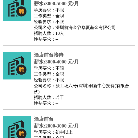
餐饮类
：
厨师
服务员
传菜员
面点师
洗碗工
后厨
杂工
学徒
咖啡
薪水:3000-5000 元/月
学历要求：不限
师
茶艺师
迎宾
工作类型：全职
酒店/旅游
：
酒店前台
酒店服务员
行李员
大堂经理
酒店管理
酒店管
经验要求：不限
公司名称：深圳前海金谷华夏基金有限公司
家
导游
旅游顾问
签证专员
订票员
试睡师
招聘人数：10人
超市/销售
：
促销导购
营业员
收银员
理货员
食品加工
品类管理
店长
性别要求：--
美容/美发
：
发型师
美容师
化妆师
美甲师
美发助理
洗头工
美体师
酒店前台接待
美容顾问
美容助理
美容店长
宠物美容
薪水:3000-4000 元/月
保健/按摩
：
按摩师
针灸推拿
足疗师
搓澡工
盲人按摩
学历要求：不限
娱乐/影视
：
礼仪
调酒师
摄影师
主持人
配音员
后期制作
场务
群众
工作类型：全职
经验要求：不限
演员
音效师
灯光师
编剧
主播
公司名称：派工场六号(深圳)创新中心投资(有限合
技术开发
：
程序员
网页设计
技术专员
软件工程师
测试工程师
运维
伙)
招聘人数：若干
工程师
技术支持
硬件工程师
系统工程师
通信工程师
数
性别要求：--
据工程师
前端工程师
APP开发
算法工程师
产品管理
：
产品经理
产品运营
产品助理
项目经理
高级产品经理
产
酒店前台
品实习生
薪水:2000-3000 元/月
SEO
学历要求：初中以上
电子/电气
：
无线电
电路工程
自动化
电子维修
产品工艺