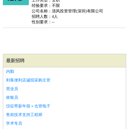
工作类型：全职
家政/安保
：
保洁
保姆
保安
月嫂
钟点工
洗衣工
护工
育婴师
送水工
经验要求：不限
公司名称：清风投资管理(深圳)有限公司
家庭管家
招聘人数：4人
物业管理
：
物业维修
物业管理
物业招商
物业经理
性别要求：--
淘宝/网店
：
淘宝客服
淘宝美工
淘宝店长
淘宝推广
淘宝装修
淘宝策
划
淘宝模特
财务/会计
：
会计
财务
出纳
审计
税务
财务分析
成本管理
教育/培训
：
教师
家教
幼教
教学管理
学术研究
培训策划
课程顾问
最新招聘
银行/证券
：
理财顾问
证券分析
银行柜员
拍卖师
操盘手
银行经理
信
贷管理
内勤
律师/法务
：
律师
律师助理
法务专员
专利顾问
合同管理
利客便利店诚招采购主管
广告/咨询
：
文案
广告制作
咨询顾问
创意总监
广告策划
会展策划
婚
营业员
礼策划
媒介策划
咨询经理
客户主管
摄影师
收银员
美术/设计
：
服装设计
平面设计
美编
家具设计
美术老师
室内设计
包
仪征带薪年假＋仓管电子
装设计
动画设计
珠宝设计
店面设计
UI设计
售前技术支持工程师
编辑/出版
：
编辑
记者
出版
发行
专栏作家
排版设计
学术专员
翻译/语言
：
英语翻译
日语翻译
俄语翻译
韩语翻译
法语翻译
德语翻