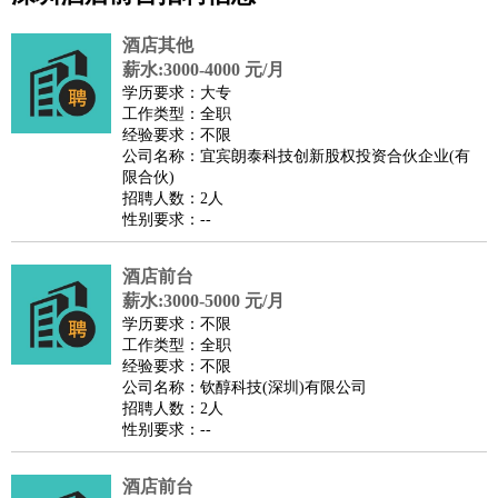
公关
：
公关员
公关经理
媒介专员
媒介经理
会展专员
酒店其他
技工/工人
：
普工
电工
木工
钳工
焊工
钣金工
锅炉工
油漆工
缝纫工
薪水:3000-4000 元/月
学历要求：大专
维修工
水暖工
车工
叉车工
手机维修
电梯工
操作工
包
工作类型：全职
装工
水泥工
钢筋工
纺织工
管道工
样衣工
装卸工
经验要求：不限
公司名称：宜宾朗泰科技创新股权投资合伙企业(有
生产/研发
：
质量管理
生产组长
车间主任
工艺设计
生产总监
高级工
限合伙)
程师
招聘人数：2人
性别要求：--
机械/仪表
：
机械工程
仪器仪表
机电
版图设计
司机
：
商务司机
客车司机
货车司机
出租车司机
班车司机
驾校
酒店前台
教练
带车司机
地铁司机
高铁司机
小车司机
快车司机
专
薪水:3000-5000 元/月
车司机
学历要求：不限
工作类型：全职
物流/仓储
：
快递员
仓库管理
搬运工
物流专员
物流经理
调度员
经验要求：不限
贸易/采购
：
外贸专员
外贸经理
采购员
采购经理
商务专员
报关员
买
公司名称：钦醇科技(深圳)有限公司
招聘人数：2人
手
性别要求：--
保险/理赔
：
保险推销
保险顾问
核保理赔
保险经纪人
保险精算师
契
约管理
保险内勤
酒店前台