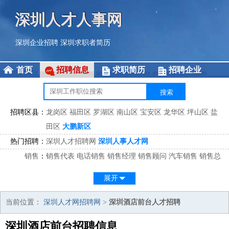
深圳人才人事网
深圳企业招聘
深圳求职者简历
首页
招聘信息
求职简历
招聘企业
招聘区县：
龙岗区
福田区
罗湖区
南山区
宝安区
龙华区
坪山区
盐
田区
大鹏新区
热门招聘：
深圳人才招聘网
深圳人事人才网
销售
：
销售代表
电话销售
销售经理
销售顾问
汽车销售
销售总
监
医药销售
网络销售
区域销售
客户经理
销售顾问
展开
市场
：
市场专员
市场经理
市场拓展
市场调研
市场策划
策划经
理
当前位置：
深圳人才网招聘网
>
深圳酒店前台人才招聘
客服
：
客服专员
电话客服
客服经理
售后服务
客户关系
客服总
深圳酒店前台招聘信息
监