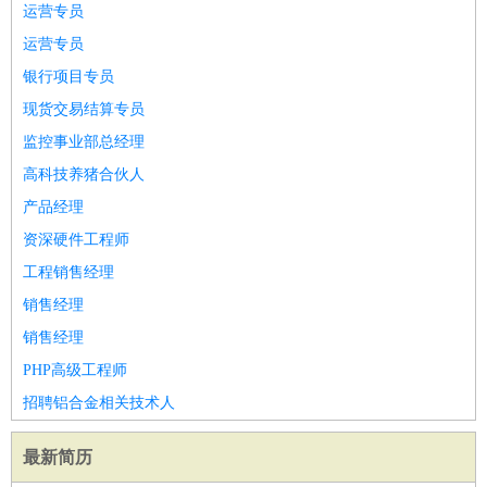
运营专员
译
小语种
运营专员
医疗/药剂
：
医生
护士
药剂师
理疗师
导医
营养师
心理医生
中医
银行项目专员
运动/健身
：
健身教练
瑜伽教练
舞蹈老师
游泳教练
台球教练
高尔夫
现货交易结算专员
助理
体育解说员
体育记者
足球教练
监控事业部总经理
环境保护
：
污水处理
环保检测
环境管理
环境绿化
水质检测员
高科技养猪合伙人
政府公务
：
产品经理
房地产
：
房产销售
置业顾问
房产客服
房产策划
房产店员
房产中
资深硬件工程师
介
房产内勤
房产评估师
工程销售经理
建筑/装修
：
土木工程
工程监理
造价师
安全专员
项目管理
园林设计
销售经理
测绘员
建筑工
装修工
销售经理
人事/行政
：
文员
前台
秘书
人事专员
人事经理
行政助理
行政主管
PHP高级工程师
招聘专员
招聘经理
猎头顾问
培训专员
招聘铝合金相关技术人
高级管理
：
总监
总裁助理
副总裁
总经理
合伙人
CEO
CTO
CFO
CPO
最新简历
农林牧渔
：
养殖人员
饲养业务
农艺师
畜牧师
饲料研发