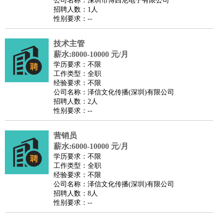
公司名称：深圳市博西尼电子有限公司
家政/安保
：
保洁
保姆
保安
月嫂
钟点工
洗衣工
护工
育婴师
送水工
招聘人数：1人
性别要求：--
家庭管家
物业管理
：
物业维修
物业管理
物业招商
物业经理
技术主管
淘宝/网店
：
淘宝客服
淘宝美工
淘宝店长
淘宝推广
淘宝装修
淘宝策
薪水:8000-10000 元/月
划
淘宝模特
学历要求：不限
工作类型：全职
财务/会计
：
会计
财务
出纳
审计
税务
财务分析
成本管理
经验要求：不限
教育/培训
：
教师
公司名称：泽信文化传播(深圳)有限公司
家教
幼教
教学管理
学术研究
培训策划
课程顾问
招聘人数：2人
银行/证券
：
理财顾问
证券分析
银行柜员
拍卖师
操盘手
银行经理
信
性别要求：--
贷管理
律师/法务
：
律师
律师助理
法务专员
专利顾问
合同管理
营销员
薪水:6000-10000 元/月
广告/咨询
：
文案
广告制作
咨询顾问
创意总监
广告策划
会展策划
婚
学历要求：不限
礼策划
媒介策划
咨询经理
客户主管
摄影师
工作类型：全职
经验要求：不限
美术/设计
：
服装设计
平面设计
美编
家具设计
美术老师
室内设计
包
公司名称：泽信文化传播(深圳)有限公司
装设计
动画设计
珠宝设计
店面设计
UI设计
招聘人数：8人
性别要求：--
编辑/出版
：
编辑
记者
出版
发行
专栏作家
排版设计
翻译/语言
：
英语翻译
日语翻译
俄语翻译
韩语翻译
法语翻译
德语翻