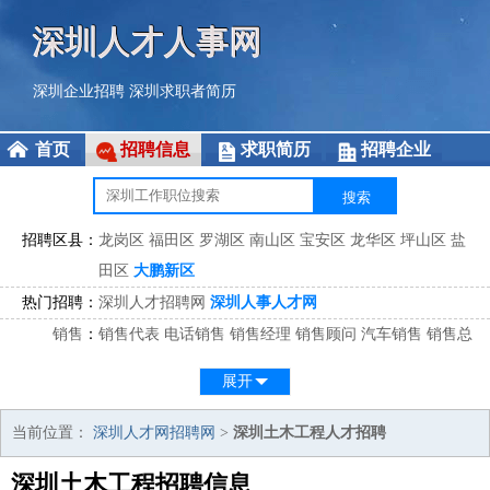
深圳人才人事网
深圳企业招聘
深圳求职者简历
首页
招聘信息
求职简历
招聘企业
招聘区县：
龙岗区
福田区
罗湖区
南山区
宝安区
龙华区
坪山区
盐
田区
大鹏新区
热门招聘：
深圳人才招聘网
深圳人事人才网
销售
：
销售代表
电话销售
销售经理
销售顾问
汽车销售
销售总
监
医药销售
网络销售
区域销售
客户经理
销售顾问
展开
市场
：
市场专员
市场经理
市场拓展
市场调研
市场策划
策划经
理
当前位置：
深圳人才网招聘网
>
深圳土木工程人才招聘
客服
：
客服专员
电话客服
客服经理
售后服务
客户关系
客服总
深圳土木工程招聘信息
监