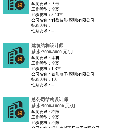
餐饮类
：
厨师
服务员
传菜员
面点师
洗碗工
后厨
杂工
学徒
咖啡
学历要求：大专
工作类型：全职
师
茶艺师
迎宾
经验要求：5-10年
酒店/旅游
：
酒店前台
酒店服务员
行李员
大堂经理
酒店管理
酒店管
公司名称：科盈智能(深圳)有限公司
招聘人数：
家
导游
旅游顾问
签证专员
订票员
试睡师
性别要求：--
超市/销售
：
促销导购
营业员
收银员
理货员
食品加工
品类管理
店长
美容/美发
：
发型师
美容师
化妆师
美甲师
美发助理
洗头工
美体师
建筑结构设计师
美容顾问
美容助理
美容店长
宠物美容
薪水:2000-3000 元/月
学历要求：本科
保健/按摩
：
按摩师
针灸推拿
足疗师
搓澡工
盲人按摩
工作类型：全职
娱乐/影视
：
礼仪
调酒师
摄影师
主持人
配音员
后期制作
场务
群众
经验要求：1-3年
公司名称：创能电子(深圳)有限公司
演员
音效师
灯光师
编剧
主播
招聘人数：1人
技术开发
：
程序员
网页设计
技术专员
软件工程师
测试工程师
运维
性别要求：--
工程师
技术支持
硬件工程师
系统工程师
通信工程师
数
总公司结构设计师
据工程师
前端工程师
APP开发
算法工程师
薪水:5000-10000 元/月
产品管理
：
产品经理
产品运营
产品助理
项目经理
高级产品经理
产
学历要求：不限
品实习生
SEO
工作类型：全职
经验要求：不限
电子/电气
：
无线电
电路工程
自动化
电子维修
产品工艺