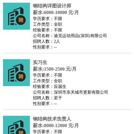
钢结构详图设计师
译
小语种
薪水:6000-10000 元/月
医疗/药剂
：
医生
护士
药剂师
理疗师
导医
营养师
心理医生
中医
学历要求：不限
工作类型：全职
运动/健身
：
健身教练
瑜伽教练
舞蹈老师
游泳教练
台球教练
高尔夫
经验要求：不限
助理
体育解说员
体育记者
足球教练
公司名称：迪克运动用品(深圳)有限公司
招聘人数：2人
环境保护
：
污水处理
环保检测
环境管理
环境绿化
水质检测员
性别要求：--
政府公务
：
房地产
：
房产销售
置业顾问
房产客服
房产策划
房产店员
房产中
实习生
介
房产内勤
房产评估师
薪水:1500-2500 元/月
学历要求：不限
建筑/装修
：
土木工程
工程监理
造价师
安全专员
项目管理
园林设计
工作类型：全职
测绘员
建筑工
装修工
经验要求：应届生
公司名称：深圳市东关城市更新有限公司
人事/行政
：
文员
前台
秘书
人事专员
人事经理
行政助理
行政主管
招聘人数：若干
招聘专员
招聘经理
猎头顾问
培训专员
性别要求：--
高级管理
：
总监
总裁助理
副总裁
总经理
合伙人
CEO
CTO
CFO
钢结构技术负责人
CPO
薪水:8000-12000 元/月
农林牧渔
：
养殖人员
饲养业务
农艺师
畜牧师
饲料研发
学历要求：不限