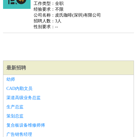
好玩职业
：
酒店试睡员
美食品尝师
旅游体验师
职业拥抱师
酒店试
工作类型：全职
经验要求：不限
睡员
狗粮试吃员
手模
陪跑族
网购砍价师
色彩搭配师
品
公司名称：皮氏咖啡(深圳)有限公司
酒师
招聘人数：3人
性别要求：--
最新招聘
幼师
CAD内勤文员
渠道高级业务总监
生产总监
策划总监
复合板设备维修师傅
广告销售经理