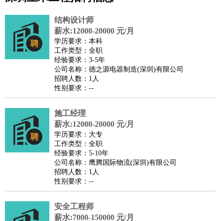
公关
：
公关员
公关经理
媒介专员
媒介经理
会展专员
结构设计师
技工/工人
：
普工
电工
木工
钳工
焊工
钣金工
锅炉工
油漆工
缝纫工
薪水:12000-20000 元/月
学历要求：本科
维修工
水暖工
车工
叉车工
手机维修
电梯工
操作工
包
工作类型：全职
装工
水泥工
钢筋工
纺织工
管道工
样衣工
装卸工
经验要求：3-5年
公司名称：德之源电器制造(深圳)有限公司
生产/研发
：
质量管理
生产组长
车间主任
工艺设计
生产总监
高级工
招聘人数：1人
程师
性别要求：--
机械/仪表
：
机械工程
仪器仪表
机电
版图设计
司机
：
商务司机
施工经理
客车司机
货车司机
出租车司机
班车司机
驾校
薪水:12000-20000 元/月
教练
带车司机
地铁司机
高铁司机
小车司机
快车司机
专
学历要求：大专
车司机
工作类型：全职
经验要求：5-10年
物流/仓储
：
快递员
仓库管理
搬运工
物流专员
物流经理
调度员
公司名称：鹰腾国际物流(深圳)有限公司
贸易/采购
：
外贸专员
外贸经理
采购员
采购经理
商务专员
报关员
买
招聘人数：1人
性别要求：--
手
保险/理赔
：
保险推销
保险顾问
核保理赔
保险经纪人
保险精算师
契
安全工程师
约管理
保险内勤
薪水:7000-150000 元/月