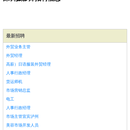
公关
：
公关员
公关经理
媒介专员
媒介经理
会展专员
技工/工人
：
普工
电工
木工
钳工
焊工
钣金工
锅炉工
油漆工
缝纫工
维修工
水暖工
车工
叉车工
手机维修
电梯工
操作工
包
装工
水泥工
钢筋工
纺织工
管道工
样衣工
装卸工
最新招聘
生产/研发
：
质量管理
生产组长
车间主任
工艺设计
生产总监
高级工
外贸业务主管
程师
外贸经理
机械/仪表
：
机械工程
仪器仪表
机电
版图设计
高薪）日语服装外贸经理
司机
：
商务司机
客车司机
货车司机
出租车司机
班车司机
驾校
人事行政经理
教练
带车司机
地铁司机
高铁司机
小车司机
快车司机
专
货运师机
车司机
市场营销总监
物流/仓储
：
快递员
仓库管理
搬运工
物流专员
物流经理
调度员
电工
贸易/采购
：
外贸专员
外贸经理
采购员
采购经理
商务专员
报关员
买
手
人事行政经理
保险/理赔
：
保险推销
保险顾问
核保理赔
保险经纪人
保险精算师
契
市场主管宜宾泸州
约管理
保险内勤
美容市场开发人员