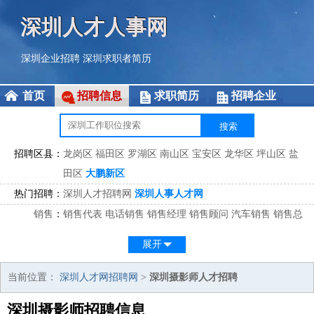
深圳人才人事网
深圳企业招聘
深圳求职者简历
首页
招聘信息
求职简历
招聘企业
招聘区县：
龙岗区
福田区
罗湖区
南山区
宝安区
龙华区
坪山区
盐
田区
大鹏新区
热门招聘：
深圳人才招聘网
深圳人事人才网
销售
：
销售代表
电话销售
销售经理
销售顾问
汽车销售
销售总
监
医药销售
网络销售
区域销售
客户经理
销售顾问
展开
市场
：
市场专员
市场经理
市场拓展
市场调研
市场策划
策划经
理
当前位置：
深圳人才网招聘网
>
深圳摄影师人才招聘
客服
：
客服专员
电话客服
客服经理
售后服务
客户关系
客服总
深圳摄影师招聘信息
监