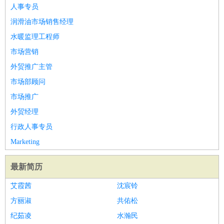
餐饮类
：
厨师
服务员
传菜员
面点师
洗碗工
后厨
杂工
学徒
咖啡
人事专员
师
茶艺师
迎宾
润滑油市场销售经理
酒店/旅游
：
酒店前台
酒店服务员
行李员
大堂经理
酒店管理
酒店管
水暖监理工程师
家
导游
旅游顾问
签证专员
订票员
试睡师
市场营销
超市/销售
：
促销导购
营业员
收银员
理货员
食品加工
品类管理
店长
外贸推广主管
美容/美发
：
发型师
美容师
化妆师
美甲师
美发助理
洗头工
美体师
市场部顾问
美容顾问
美容助理
美容店长
宠物美容
市场推广
保健/按摩
：
按摩师
针灸推拿
足疗师
搓澡工
盲人按摩
外贸经理
娱乐/影视
：
礼仪
调酒师
摄影师
主持人
配音员
后期制作
场务
群众
行政人事专员
演员
音效师
灯光师
编剧
主播
Marketing
技术开发
：
程序员
网页设计
技术专员
软件工程师
测试工程师
运维
工程师
技术支持
硬件工程师
系统工程师
通信工程师
数
最新简历
据工程师
前端工程师
APP开发
算法工程师
艾霞茜
沈宸铃
产品管理
：
产品经理
产品运营
产品助理
项目经理
高级产品经理
产
方丽淑
共佑松
品实习生
SEO
纪茹凌
水瀚民
电子/电气
：
无线电
电路工程
自动化
电子维修
产品工艺