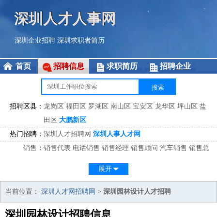
深圳人才人事网
深圳企业招聘
深圳求职者简历
首页
招聘信息
求职简历
招聘企业
招聘区县：
龙岗区
福田区
罗湖区
南山区
宝安区
龙华区
坪山区
盐
田区
大鹏新区
热门招聘：
深圳人才招聘网
深圳人事人才网
销售
：
销售代表
电话销售
销售经理
销售顾问
汽车销售
销售总
监
医药销售
网络销售
区域销售
客户经理
销售顾问
展开
市场
：
市场专员
市场经理
市场拓展
市场调研
市场策划
策划经
理
当前位置：
深圳人才网招聘网
>
深圳园林设计人才招聘
客服
：
客服专员
电话客服
客服经理
售后服务
客户关系
客服总
深圳园林设计招聘信息
监