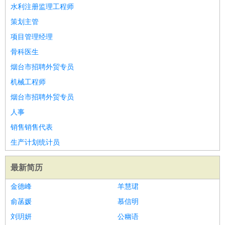
餐饮类
：
厨师
服务员
传菜员
面点师
洗碗工
后厨
杂工
学徒
咖啡
水利注册监理工程师
师
茶艺师
迎宾
策划主管
酒店/旅游
：
酒店前台
酒店服务员
行李员
大堂经理
酒店管理
酒店管
项目管理经理
家
导游
旅游顾问
签证专员
订票员
试睡师
骨科医生
超市/销售
：
促销导购
营业员
收银员
理货员
食品加工
品类管理
店长
烟台市招聘外贸专员
美容/美发
：
发型师
美容师
化妆师
美甲师
美发助理
洗头工
美体师
机械工程师
美容顾问
美容助理
美容店长
宠物美容
烟台市招聘外贸专员
保健/按摩
：
按摩师
针灸推拿
足疗师
搓澡工
盲人按摩
人事
娱乐/影视
：
礼仪
调酒师
摄影师
主持人
配音员
后期制作
场务
群众
销售销售代表
演员
音效师
灯光师
编剧
主播
生产计划统计员
技术开发
：
程序员
网页设计
技术专员
软件工程师
测试工程师
运维
工程师
技术支持
硬件工程师
系统工程师
通信工程师
数
最新简历
据工程师
前端工程师
APP开发
算法工程师
金德峰
羊慧珺
产品管理
：
产品经理
产品运营
产品助理
项目经理
高级产品经理
产
俞菡媛
慕信明
品实习生
SEO
刘玥妍
公幽语
电子/电气
：
无线电
电路工程
自动化
电子维修
产品工艺