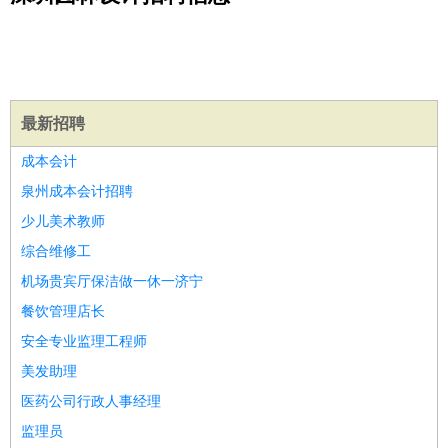
公关
：
公关员
公关经理
媒介专员
媒介经理
会展专员
技工/工人
：
普工
电工
木工
钳工
焊工
钣金工
锅炉工
油漆工
缝纫工
维修工
水暖工
车工
叉车工
手机维修
电梯工
操作工
包
装工
水泥工
钢筋工
纺织工
管道工
样衣工
装卸工
最新招聘
生产/研发
：
质量管理
生产组长
车间主任
工艺设计
生产总监
高级工
成本会计
程师
泉州成本会计招聘
机械/仪表
：
机械工程
仪器仪表
机电
版图设计
少儿美术教师
司机
：
商务司机
客车司机
货车司机
出租车司机
班车司机
驾校
综合维修工
教练
带车司机
地铁司机
高铁司机
小车司机
快车司机
专
机场贵宾厅保洁做一休一济宁
车司机
餐饮管理店长
物流/仓储
：
快递员
仓库管理
搬运工
物流专员
物流经理
调度员
安全专业监理工程师
贸易/采购
：
外贸专员
外贸经理
采购员
采购经理
商务专员
报关员
买
手
美发助理
保险/理赔
：
保险推销
保险顾问
核保理赔
保险经纪人
保险精算师
契
医药公司行政人事经理
约管理
保险内勤
监理员