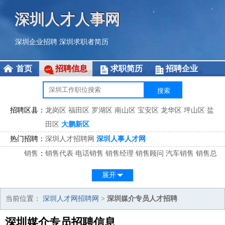
深圳人才人事网
深圳企业招聘
深圳求职者简历
首页
招聘信息
求职简历
招聘企业
招聘区县：
龙岗区
福田区
罗湖区
南山区
宝安区
龙华区
坪山区
盐
田区
大鹏新区
热门招聘：
深圳人才招聘网
深圳人事人才网
销售
：
销售代表
电话销售
销售经理
销售顾问
汽车销售
销售总
监
医药销售
网络销售
区域销售
客户经理
销售顾问
展开
市场
：
市场专员
市场经理
市场拓展
市场调研
市场策划
策划经
理
当前位置：
深圳人才网招聘网
>
深圳媒介专员人才招聘
客服
：
客服专员
电话客服
客服经理
售后服务
客户关系
客服总
深圳媒介专员招聘信息
监