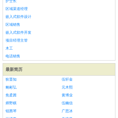
护士长
家政/安保
：
保洁
保姆
保安
月嫂
钟点工
洗衣工
护工
育婴师
送水工
区域渠道经理
家庭管家
嵌入式软件设计
物业管理
：
物业维修
物业管理
物业招商
物业经理
区域销售
淘宝/网店
：
淘宝客服
淘宝美工
淘宝店长
淘宝推广
淘宝装修
淘宝策
嵌入式软件开发
划
淘宝模特
项目经理主管
财务/会计
：
会计
财务
出纳
审计
税务
财务分析
成本管理
木工
教育/培训
：
教师
家教
幼教
教学管理
学术研究
培训策划
课程顾问
电话销售
银行/证券
：
理财顾问
证券分析
银行柜员
拍卖师
操盘手
银行经理
信
贷管理
最新简历
律师/法务
：
律师
律师助理
法务专员
专利顾问
合同管理
狄晋知
伍轩金
广告/咨询
：
文案
广告制作
咨询顾问
创意总监
广告策划
会展策划
婚
鲍彬弘
元木熙
礼策划
媒介策划
咨询经理
客户主管
摄影师
美术/设计
焦柔茜
：
服装设计
平面设计
美编
黄博业
家具设计
美术老师
室内设计
包
装设计
动画设计
珠宝设计
店面设计
UI设计
师野棋
伍幽信
编辑/出版
：
编辑
记者
出版
发行
专栏作家
排版设计
钮茜琴
广思冰
翻译/语言
：
英语翻译
日语翻译
俄语翻译
韩语翻译
法语翻译
德语翻