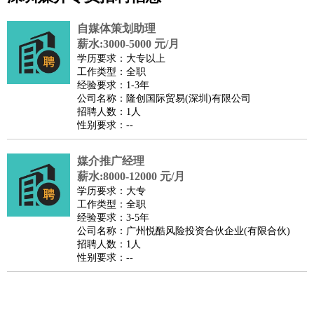
公关
：
公关员
公关经理
媒介专员
媒介经理
会展专员
自媒体策划助理
技工/工人
：
普工
电工
木工
钳工
焊工
钣金工
锅炉工
油漆工
缝纫工
薪水:3000-5000 元/月
学历要求：大专以上
维修工
水暖工
车工
叉车工
手机维修
电梯工
操作工
包
工作类型：全职
装工
水泥工
钢筋工
纺织工
管道工
样衣工
装卸工
经验要求：1-3年
公司名称：隆创国际贸易(深圳)有限公司
生产/研发
：
质量管理
生产组长
车间主任
工艺设计
生产总监
高级工
招聘人数：1人
程师
性别要求：--
机械/仪表
：
机械工程
仪器仪表
机电
版图设计
司机
：
商务司机
媒介推广经理
客车司机
货车司机
出租车司机
班车司机
驾校
薪水:8000-12000 元/月
教练
带车司机
地铁司机
高铁司机
小车司机
快车司机
专
学历要求：大专
车司机
工作类型：全职
经验要求：3-5年
物流/仓储
：
快递员
仓库管理
搬运工
物流专员
物流经理
调度员
公司名称：广州悦酷风险投资合伙企业(有限合伙)
贸易/采购
：
外贸专员
外贸经理
采购员
采购经理
商务专员
报关员
买
招聘人数：1人
性别要求：--
手
保险/理赔
：
保险推销
保险顾问
核保理赔
保险经纪人
保险精算师
契
约管理
保险内勤