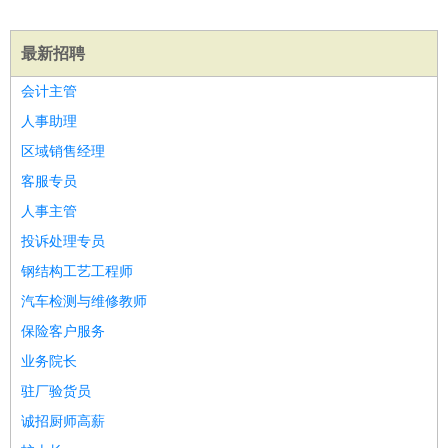
餐饮类
：
厨师
服务员
传菜员
面点师
洗碗工
后厨
杂工
学徒
咖啡
师
茶艺师
迎宾
最新招聘
酒店/旅游
：
酒店前台
酒店服务员
行李员
大堂经理
酒店管理
酒店管
会计主管
家
导游
旅游顾问
签证专员
订票员
试睡师
人事助理
超市/销售
：
促销导购
营业员
收银员
理货员
食品加工
品类管理
店长
美容/美发
区域销售经理
：
发型师
美容师
化妆师
美甲师
美发助理
洗头工
美体师
美容顾问
美容助理
美容店长
宠物美容
客服专员
保健/按摩
：
按摩师
针灸推拿
足疗师
搓澡工
盲人按摩
人事主管
娱乐/影视
：
礼仪
调酒师
摄影师
主持人
配音员
后期制作
场务
群众
投诉处理专员
演员
音效师
灯光师
编剧
主播
钢结构工艺工程师
技术开发
：
程序员
网页设计
技术专员
软件工程师
测试工程师
运维
汽车检测与维修教师
工程师
技术支持
硬件工程师
系统工程师
通信工程师
数
保险客户服务
据工程师
前端工程师
APP开发
算法工程师
业务院长
产品管理
：
产品经理
产品运营
产品助理
项目经理
高级产品经理
产
驻厂验货员
品实习生
SEO
诚招厨师高薪
电子/电气
：
无线电
电路工程
自动化
电子维修
产品工艺