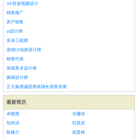
好玩职业
：
酒店试睡员
美食品尝师
旅游体验师
职业拥抱师
酒店试
AE投放视频设计
睡员
狗粮试吃员
手模
陪跑族
网购砍价师
色彩搭配师
品
销售推广
酒师
房产销售
ui设计师
安卓工程师
游戏UI动效设计师
销售代表
游戏美术设计师
插画设计师
正大集团诚招养殖场长兽医专家
最新简历
卓晓慧
光珊佳
邹尚洪
邹昊宏
耿缘兰
祝贤林