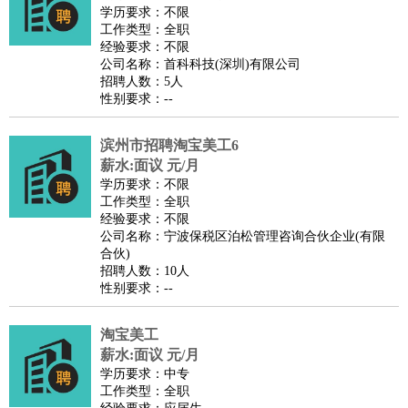
餐饮类
：
厨师
服务员
传菜员
面点师
洗碗工
后厨
杂工
学徒
咖啡
学历要求：不限
工作类型：全职
师
茶艺师
迎宾
经验要求：不限
酒店/旅游
：
酒店前台
酒店服务员
行李员
大堂经理
酒店管理
酒店管
公司名称：首科科技(深圳)有限公司
招聘人数：5人
家
导游
旅游顾问
签证专员
订票员
试睡师
性别要求：--
超市/销售
：
促销导购
营业员
收银员
理货员
食品加工
品类管理
店长
美容/美发
：
发型师
美容师
化妆师
美甲师
美发助理
洗头工
美体师
滨州市招聘淘宝美工6
美容顾问
美容助理
美容店长
宠物美容
薪水:面议 元/月
学历要求：不限
保健/按摩
：
按摩师
针灸推拿
足疗师
搓澡工
盲人按摩
工作类型：全职
娱乐/影视
：
礼仪
调酒师
摄影师
主持人
配音员
后期制作
场务
群众
经验要求：不限
公司名称：宁波保税区泊松管理咨询合伙企业(有限
演员
音效师
灯光师
编剧
主播
合伙)
技术开发
：
程序员
网页设计
技术专员
软件工程师
测试工程师
运维
招聘人数：10人
性别要求：--
工程师
技术支持
硬件工程师
系统工程师
通信工程师
数
据工程师
前端工程师
APP开发
算法工程师
淘宝美工
产品管理
：
产品经理
产品运营
产品助理
项目经理
高级产品经理
产
薪水:面议 元/月
品实习生
SEO
学历要求：中专
工作类型：全职
电子/电气
：
无线电
电路工程
自动化
电子维修
产品工艺