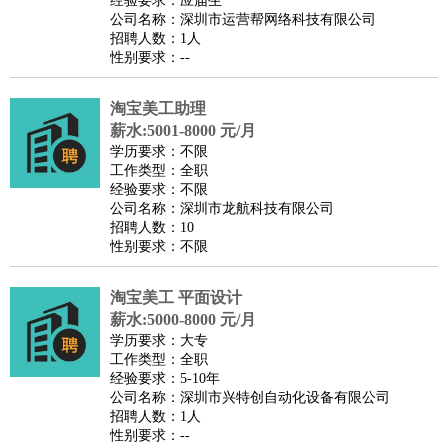
经验要求：应届生
家政/安保
：
保洁
保姆
保安
月嫂
钟点工
洗衣工
护工
育婴师
送水工
公司名称：深圳市运营帮网络科技有限公司
招聘人数：1人
家庭管家
性别要求：--
物业管理
：
物业维修
物业管理
物业招商
物业经理
淘宝/网店
：
淘宝客服
淘宝美工
淘宝店长
淘宝推广
淘宝装修
淘宝策
淘宝美工助理
薪水:5001-8000 元/月
划
淘宝模特
学历要求：不限
财务/会计
：
会计
财务
出纳
审计
税务
财务分析
成本管理
工作类型：全职
教育/培训
：
教师
经验要求：不限
家教
幼教
教学管理
学术研究
培训策划
课程顾问
公司名称：深圳市龙航科技有限公司
银行/证券
：
理财顾问
证券分析
银行柜员
拍卖师
操盘手
银行经理
信
招聘人数：10
贷管理
性别要求：不限
律师/法务
：
律师
律师助理
法务专员
专利顾问
合同管理
淘宝美工 平面设计
广告/咨询
：
文案
广告制作
咨询顾问
创意总监
广告策划
会展策划
婚
薪水:5000-8000 元/月
礼策划
媒介策划
咨询经理
客户主管
摄影师
学历要求：大专
工作类型：全职
美术/设计
：
服装设计
平面设计
美编
家具设计
美术老师
室内设计
包
经验要求：5-10年
装设计
动画设计
珠宝设计
店面设计
UI设计
公司名称：深圳市兴特创自动化设备有限公司
招聘人数：1人
编辑/出版
：
编辑
记者
出版
发行
专栏作家
排版设计
性别要求：--
翻译/语言
：
英语翻译
日语翻译
俄语翻译
韩语翻译
法语翻译
德语翻