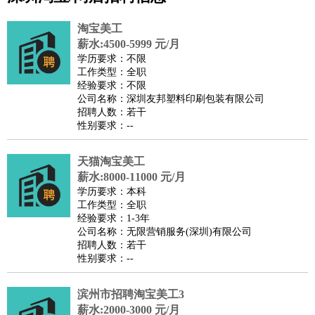
公关
：
公关员
公关经理
媒介专员
媒介经理
会展专员
淘宝美工
技工/工人
：
普工
电工
木工
钳工
焊工
钣金工
锅炉工
油漆工
缝纫工
薪水:4500-5999 元/月
学历要求：不限
维修工
水暖工
车工
叉车工
手机维修
电梯工
操作工
包
工作类型：全职
装工
水泥工
钢筋工
纺织工
管道工
样衣工
装卸工
经验要求：不限
公司名称：深圳友邦塑料印刷包装有限公司
生产/研发
：
质量管理
生产组长
车间主任
工艺设计
生产总监
高级工
招聘人数：若干
程师
性别要求：--
机械/仪表
：
机械工程
仪器仪表
机电
版图设计
司机
：
商务司机
天猫淘宝美工
客车司机
货车司机
出租车司机
班车司机
驾校
薪水:8000-11000 元/月
教练
带车司机
地铁司机
高铁司机
小车司机
快车司机
专
学历要求：本科
车司机
工作类型：全职
经验要求：1-3年
物流/仓储
：
快递员
仓库管理
搬运工
物流专员
物流经理
调度员
公司名称：无限营销服务(深圳)有限公司
贸易/采购
：
外贸专员
外贸经理
采购员
采购经理
商务专员
报关员
买
招聘人数：若干
性别要求：--
手
保险/理赔
：
保险推销
保险顾问
核保理赔
保险经纪人
保险精算师
契
滨州市招聘淘宝美工3
约管理
保险内勤
薪水:2000-3000 元/月