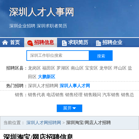
深圳人才人事网
深圳企业招聘
深圳求职者简历
首页
招聘信息
求职简历
招聘企业
招聘区县：
龙岗区
福田区
罗湖区
南山区
宝安区
龙华区
坪山区
盐
田区
大鹏新区
热门招聘：
深圳人才招聘网
深圳人事人才网
销售
：
销售代表
电话销售
销售经理
销售顾问
汽车销售
销售总
监
医药销售
网络销售
区域销售
客户经理
销售顾问
展开
市场
：
市场专员
市场经理
市场拓展
市场调研
市场策划
策划经
理
当前位置：
深圳人才网招聘网
>
深圳淘宝/网店人才招聘
客服
：
客服专员
电话客服
客服经理
售后服务
客户关系
客服总
深圳淘宝/网店招聘信息
监