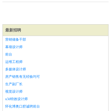
译
小语种
医疗/药剂
：
医生
护士
药剂师
理疗师
导医
营养师
心理医生
中医
运动/健身
：
健身教练
瑜伽教练
舞蹈老师
游泳教练
台球教练
高尔夫
助理
体育解说员
体育记者
足球教练
最新招聘
环境保护
：
污水处理
环保检测
环境管理
环境绿化
水质检测员
营销储备干部
政府公务
：
幕墙设计师
房地产
：
房产销售
置业顾问
房产客服
房产策划
房产店员
房产中
前台
介
房产内勤
房产评估师
运维工程师
建筑/装修
：
土木工程
工程监理
造价师
安全专员
项目管理
园林设计
多媒体设计师
测绘员
建筑工
装修工
房产销售有无经验均可
人事/行政
：
文员
前台
秘书
人事专员
人事经理
行政助理
行政主管
生产副厂长
招聘专员
招聘经理
猎头顾问
培训专员
视觉设计师
高级管理
：
总监
总裁助理
副总裁
总经理
合伙人
CEO
CTO
CFO
u3d特效设计师
CPO
农林牧渔
：
养殖人员
饲养业务
农艺师
畜牧师
饲料研发
怀化博奥口腔诚聘前台