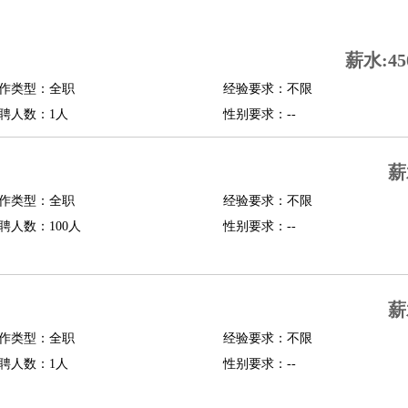
司机
驾校教练
带车司机
地铁司机
高铁司机
小车司机
快车司机
专车司机
薪水:45
度员
作类型：全职
经验要求：不限
报关员
买手
聘人数：1人
性别要求：--
精算师
契约管理
保险内勤
学徒
咖啡师
茶艺师
迎宾
薪
理
酒店管家
导游
旅游顾问
签证专员
订票员
试睡师
作类型：全职
经验要求：不限
管理
店长
聘人数：100人
性别要求：--
美体师
美容顾问
美容助理
美容店长
宠物美容
场务
群众演员
音效师
灯光师
编剧
主播
薪
程师
运维工程师
技术支持
硬件工程师
系统工程师
通信工程师
数据工程
品经理
作类型：全职
产品实习生
SEO
经验要求：不限
聘人数：1人
性别要求：--
师
送水工
家庭管家