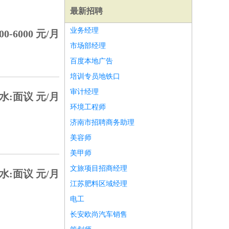
最新招聘
业务经理
00-6000 元/月
市场部经理
百度本地广告
培训专员地铁口
审计经理
水:面议 元/月
环境工程师
济南市招聘商务助理
美容师
美甲师
文旅项目招商经理
水:面议 元/月
师
前端工程师
APP开发
算法工程师
江苏肥料区域经理
电工
长安欧尚汽车销售