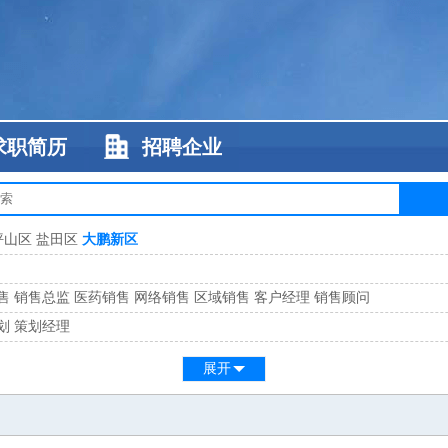
求职简历
招聘企业
坪山区
盐田区
大鹏新区
售
销售总监
医药销售
网络销售
区域销售
客户经理
销售顾问
划
策划经理
系
客服总监
展开
工
缝纫工
维修工
水暖工
车工
叉车工
手机维修
电梯工
操作工
包装工
水
监
高级工程师