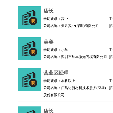
物业管理
：
物业维修
物业管理
物业招商
物业经理
淘宝/网店
：
淘宝客服
店长
淘宝美工
淘宝店长
淘宝推广
淘宝装
财务/会计
：
会计
财务
出纳
审计
税务
财务分析
成本管理
学历要求：高中
工
教育/培训
：
教师
家教
幼教
教学管理
学术研究
培训策划
公司名称：天凡实业(深圳)有限公司
招
银行/证券
：
理财顾问
证券分析
银行柜员
拍卖师
操盘手
银
律师/法务
：
律师
律师助理
法务专员
专利顾问
合同管理
美容
广告/咨询
：
文案
广告制作
咨询顾问
创意总监
广告策划
会
学历要求：小学
工
美术/设计
：
服装设计
平面设计
美编
家具设计
美术老师
室
公司名称：深圳市常丰激光刀模有限公司
招
编辑/出版
：
编辑
记者
出版
发行
专栏作家
排版设计
翻译/语言
：
英语翻译
日语翻译
俄语翻译
韩语翻译
法语翻
营业区经理
医疗/药剂
：
医生
护士
药剂师
理疗师
导医
营养师
心理医
学历要求：本科以上
工
运动/健身
：
健身教练
瑜伽教练
舞蹈老师
游泳教练
台球教
公司名称：广昌达新材料技术服务(深圳)
招
环境保护
：
污水处理
环保检测
环境管理
环境绿化
水质检
股份有限公司
政府公务
：
房地产
：
房产销售
置业顾问
房产客服
房产策划
房产店
店长
建筑/装修
：
土木工程
工程监理
造价师
安全专员
项目管理