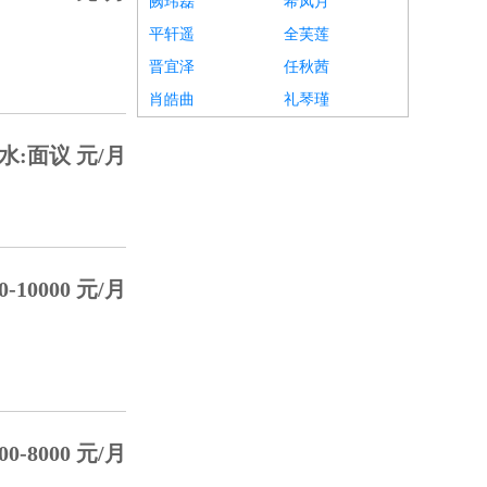
阙玮磊
希凤月
平轩遥
全芙莲
晋宜泽
任秋茜
肖皓曲
礼琴瑾
水:面议 元/月
0-10000 元/月
00-8000 元/月