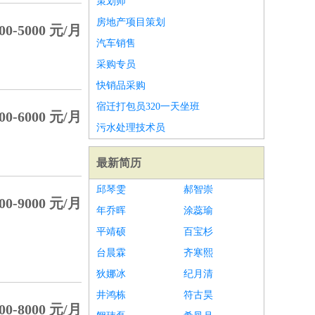
策划师
房地产项目策划
00-5000 元/月
汽车销售
采购专员
快销品采购
宿迁打包员320一天坐班
00-6000 元/月
污水处理技术员
最新简历
邱琴雯
郝智崇
00-9000 元/月
年乔晖
涂蕊瑜
平靖硕
百宝杉
台晨霖
齐寒熙
狄娜冰
纪月清
井鸿栋
符古昊
00-8000 元/月