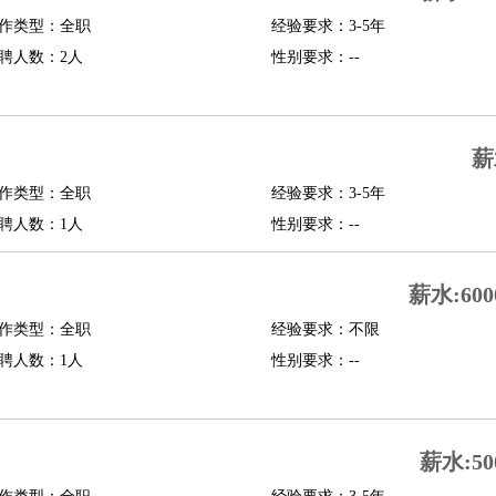
作类型：全职
经验要求：3-5年
行政主管
招聘专员
招聘经理
猎头顾问
培训专员
聘人数：2人
性别要求：--
O
CFO
CPO
师
酒店试睡员
狗粮试吃员
手模
陪跑族
网购砍价师
色彩搭配师
品酒师
薪
作类型：全职
经验要求：3-5年
聘人数：1人
性别要求：--
薪水:600
作类型：全职
经验要求：不限
聘人数：1人
性别要求：--
薪水:50