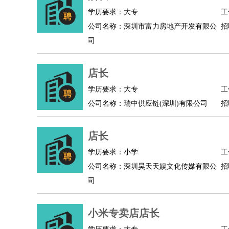
学历要求：大专
工
人事/行政
：
文员
前台
秘书
人事专员
人事经理
行政助理
公司名称：深圳市富力房地产开发有限公
招
高级管理
：
总监
总裁助理
副总裁
总经理
合伙人
CEO
CT
司
农林牧渔
：
养殖人员
饲养业务
农艺师
畜牧师
饲料研发
好玩职业
：
酒店试睡员
美食品尝师
旅游体验师
职业拥抱
店长
学历要求：大专
工
公司名称：瑞中供应链(深圳)有限公司
招
店长
学历要求：小学
工
公司名称：深圳昊天天娱文化传媒有限公
招
司
小米专卖店店长