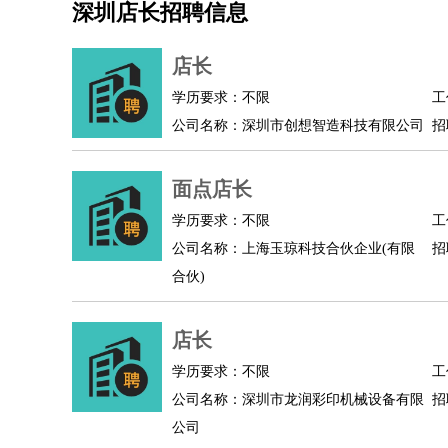
深圳店长招聘信息
机械/仪表
：
机械工程
仪器仪表
机电
版图设计
司机
：
商务司机
客车司机
货车司机
出租车司机
班车
店长
物流/仓储
：
快递员
仓库管理
搬运工
物流专员
物流经理
调
学历要求：不限
工
贸易/采购
：
外贸专员
外贸经理
采购员
采购经理
商务专员
公司名称：深圳市创想智造科技有限公司
招
保险/理赔
：
保险推销
保险顾问
核保理赔
保险经纪人
保险
餐饮类
：
厨师
服务员
传菜员
面点师
洗碗工
后厨
杂工
面点店长
酒店/旅游
：
酒店前台
酒店服务员
行李员
大堂经理
酒店管
学历要求：不限
工
超市/销售
：
促销导购
营业员
收银员
理货员
食品加工
品类
公司名称：上海玉琼科技合伙企业(有限
招
美容/美发
：
发型师
美容师
化妆师
美甲师
美发助理
洗头工
合伙)
保健/按摩
：
按摩师
针灸推拿
足疗师
搓澡工
盲人按摩
娱乐/影视
：
礼仪
调酒师
摄影师
主持人
配音员
后期制作
店长
技术开发
：
程序员
网页设计
技术专员
软件工程师
测试工
产品管理
：
产品经理
学历要求：不限
产品运营
产品助理
项目经理
高级产
工
公司名称：深圳市龙润彩印机械设备有限
招
电子/电气
：
无线电
电路工程
自动化
电子维修
产品工艺
公司
家政/安保
：
保洁
保姆
保安
月嫂
钟点工
洗衣工
护工
育婴