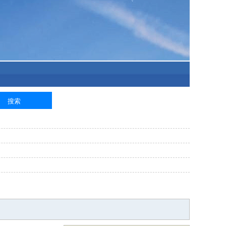
泥工
钢筋工
纺织工
管道工
样衣工
装卸工