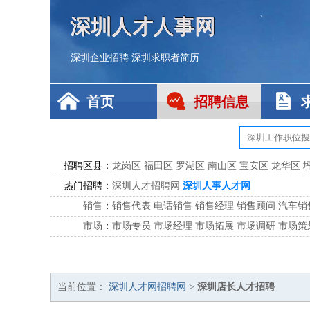
深圳人才人事网
深圳企业招聘
深圳求职者简历
首页
招聘信息
招聘区县：
龙岗区
福田区
罗湖区
南山区
宝安区
龙华区
热门招聘：
深圳人才招聘网
深圳人事人才网
销售
：
销售代表
电话销售
销售经理
销售顾问
汽车销
市场
：
市场专员
市场经理
市场拓展
市场调研
市场策
客服
：
客服专员
电话客服
客服经理
售后服务
客户关
公关
：
公关员
公关经理
媒介专员
媒介经理
会展专员
技工/工人
：
普工
电工
木工
钳工
焊工
钣金工
锅炉工
油漆
当前位置：
深圳人才网招聘网
>
深圳店长人才招聘
生产/研发
：
质量管理
生产组长
车间主任
工艺设计
生产总