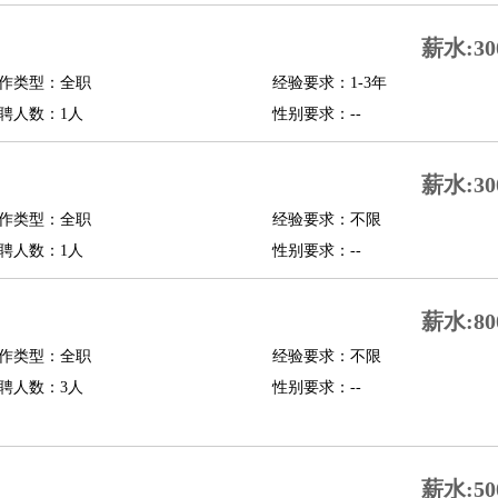
修
淘宝策划
淘宝模特
薪水:30
作类型：全职
经验要求：1-3年
课程顾问
聘人数：1人
性别要求：--
行经理
信贷管理
薪水:30
展策划
婚礼策划
媒介策划
咨询经理
客户主管
摄影师
作类型：全职
经验要求：不限
内设计
包装设计
动画设计
珠宝设计
店面设计
UI设计
聘人数：1人
性别要求：--
译
德语翻译
小语种
薪水:80
生
中医
作类型：全职
经验要求：不限
练
高尔夫助理
体育解说员
体育记者
足球教练
聘人数：3人
性别要求：--
测员
员
房产中介
房产内勤
房产评估师
薪水:50
园林设计
测绘员
建筑工
装修工