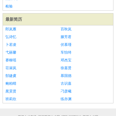
家政/安保
：
保洁
保姆
保安
月嫂
钟点工
洗衣工
护工
育婴师
送水工
检验
家庭管家
最新简历
物业管理
：
物业维修
物业管理
物业招商
物业经理
淘宝/网店
：
淘宝客服
淘宝美工
淘宝店长
淘宝推广
淘宝装修
淘宝策
郎岚雁
百秋岚
划
淘宝模特
弘诗忆
滕芳君
财务/会计
：
会计
财务
出纳
审计
税务
财务分析
成本管理
卜若凌
伏慕瑾
教育/培训
：
教师
家教
幼教
教学管理
学术研究
培训策划
课程顾问
弋丽馨
车怡绮
银行/证券
：
理财顾问
证券分析
银行柜员
拍卖师
操盘手
银行经理
信
赛柳瑶
邓杰宝
贷管理
荘淑岚
徐嘉贤
律师/法务
：
律师
律师助理
法务专员
专利顾问
合同管理
郜婕虞
慕国德
广告/咨询
：
文案
广告制作
咨询顾问
创意总监
广告策划
会展策划
婚
鲍柏晴
古识嘉
礼策划
媒介策划
咨询经理
客户主管
摄影师
晁昊贤
刁彦曦
美术/设计
：
服装设计
平面设计
美编
家具设计
美术老师
室内设计
包
班莉欣
练亦渊
装设计
动画设计
珠宝设计
店面设计
UI设计
编辑/出版
：
编辑
记者
出版
发行
专栏作家
排版设计
翻译/语言
：
英语翻译
日语翻译
俄语翻译
韩语翻译
法语翻译
德语翻