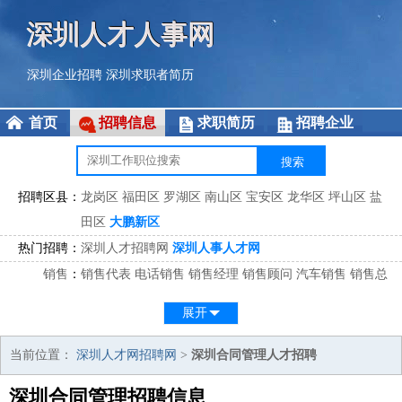
深圳人才人事网
深圳企业招聘
深圳求职者简历
首页
招聘信息
求职简历
招聘企业
招聘区县：
龙岗区
福田区
罗湖区
南山区
宝安区
龙华区
坪山区
盐
田区
大鹏新区
热门招聘：
深圳人才招聘网
深圳人事人才网
销售
：
销售代表
电话销售
销售经理
销售顾问
汽车销售
销售总
监
医药销售
网络销售
区域销售
客户经理
销售顾问
展开
市场
：
市场专员
市场经理
市场拓展
市场调研
市场策划
策划经
理
当前位置：
深圳人才网招聘网
>
深圳合同管理人才招聘
客服
：
客服专员
电话客服
客服经理
售后服务
客户关系
客服总
深圳合同管理招聘信息
监