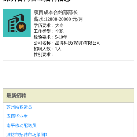
公关
：
公关员
公关经理
媒介专员
媒介经理
会展专员
项目成本合约部部长
技工/工人
：
普工
电工
木工
钳工
焊工
钣金工
锅炉工
油漆工
缝纫工
薪水:12000-20000 元/月
学历要求：大专
维修工
水暖工
车工
叉车工
手机维修
电梯工
操作工
包
工作类型：全职
装工
水泥工
钢筋工
纺织工
管道工
样衣工
装卸工
经验要求：5-10年
公司名称：星博科技(深圳)有限公司
生产/研发
：
质量管理
生产组长
车间主任
工艺设计
生产总监
高级工
招聘人数：1人
程师
性别要求：--
机械/仪表
：
机械工程
仪器仪表
机电
版图设计
司机
：
商务司机
客车司机
货车司机
出租车司机
班车司机
驾校
教练
带车司机
地铁司机
高铁司机
小车司机
快车司机
专
车司机
最新招聘
物流/仓储
：
快递员
仓库管理
搬运工
物流专员
物流经理
调度员
贸易/采购
：
外贸专员
外贸经理
采购员
采购经理
商务专员
报关员
买
苏州站客运员
手
应届毕业生
保险/理赔
：
保险推销
保险顾问
核保理赔
保险经纪人
保险精算师
契
南平移动配送员
约管理
保险内勤
潍坊市招聘市场策划3