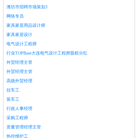
餐饮类
：
厨师
服务员
传菜员
面点师
洗碗工
后厨
杂工
学徒
咖啡
潍坊市招聘市场策划3
师
茶艺师
迎宾
网络专员
酒店/旅游
：
酒店前台
酒店服务员
行李员
大堂经理
酒店管理
酒店管
家具家居用品设计师
家
导游
旅游顾问
签证专员
订票员
试睡师
家具家居设计
超市/销售
：
促销导购
营业员
收银员
理货员
食品加工
品类管理
店长
电气设计工程师
美容/美发
：
发型师
美容师
化妆师
美甲师
美发助理
洗头工
美体师
行业TOPBase大连电气设计工程师股权分红
美容顾问
美容助理
美容店长
宠物美容
外贸经理主管
保健/按摩
：
按摩师
针灸推拿
足疗师
搓澡工
盲人按摩
外贸经理主管
娱乐/影视
：
礼仪
调酒师
摄影师
主持人
配音员
后期制作
场务
群众
高级外贸经理
演员
音效师
灯光师
编剧
主播
拉车工
技术开发
：
程序员
网页设计
技术专员
软件工程师
测试工程师
运维
装车工
工程师
技术支持
硬件工程师
系统工程师
通信工程师
数
据工程师
前端工程师
APP开发
算法工程师
行政人事经理
产品管理
：
产品经理
产品运营
产品助理
项目经理
高级产品经理
产
采购工程师
品实习生
SEO
质量管理经理主管
电子/电气
：
无线电
电路工程
自动化
电子维修
产品工艺
热控维护工