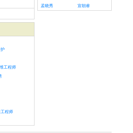
孟晓秀
宣朝睿
维护
运维工程师
聘
维工程师