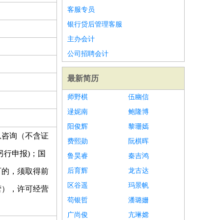
客服专员
银行贷后管理客服
主办会计
公司招聘会计
最新简历
师野棋
伍幽信
逯妮南
鲍隆博
阳俊辉
黎珊嫣
息咨询（不含证
费熙勋
阮棋晖
行申报)；国
鲁昊睿
秦吉鸿
可的，须取得前
后育辉
龙古达
区谷遥
玛景帆
营），许可经营
苟银哲
潘璐姗
广尚俊
亢琳嫦