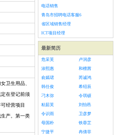
电话销售
青岛市招聘电话客服6
省区域销售经理
ICT项目经理
最新简历
危采芙
卢润彦
涂熙惠
和檀茜
俞嫣珺
芮诚鸿
妇女卫生用品、
韩任俊
希绍辰
规定在登记前须
刁木弥
令琪硕
许可经营项目
粘茹芙
刘怡邑
令识雨
卫彦梦
械生产。第一类
母国朴
铁蓉芷
宁捷平
冉倩菲